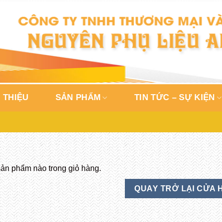
 THIỆU
SẢN PHẨM
TIN TỨC – SỰ KIỆN
ản phẩm nào trong giỏ hàng.
QUAY TRỞ LẠI CỬA 