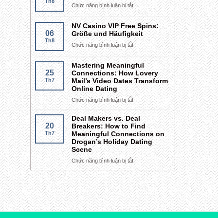
Th8
Funds
Chức năng bình luận bị tắt
ở
Declaration
Праверка
вашага
NV Casino VIP Free Spins:
прагрэсу
06
Größe und Häufigkeit
Th8
ставак
Chức năng bình luận bị tắt
ở
Winbet
NV
Free
Casino
Mastering Meaningful
Spin
VIP
25
Connections: How Lovery
Th7
Mail’s Video Dates Transform
Free
Online Dating
Spins:
Größe
Chức năng bình luận bị tắt
ở
und
Mastering
Häufigkeit
Deal Makers vs. Deal
Meaningful
20
Breakers: How to Find
Connections:
Th7
Meaningful Connections on
How
Drogan’s Holiday Dating
Lovery
Scene
Mail’s
Chức năng bình luận bị tắt
ở
Video
Deal
Dates
Makers
Transform
vs.
Online
Deal
Dating
Breakers:
How