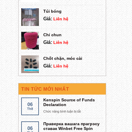
Túi bóng
Giá:
Liên hệ
Chỉ chun
Giá:
Liên hệ
Chốt chặn, móc cài
Giá:
Liên hệ
TIN TỨC MỚI NHẤT
Kenspin Source of Funds
06
Declaration
Th8
Chức năng bình luận bị tắt
ở
Kenspin
Source
Праверка вашага прагрэсу
of
06
ставак Winbet Free Spin