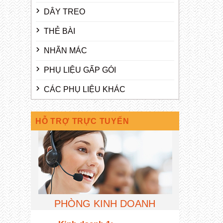
DÂY TREO
THẺ BÀI
NHÃN MÁC
PHỤ LIỆU GẤP GÓI
CÁC PHỤ LIỆU KHÁC
HỖ TRỢ TRỰC TUYẾN
PHÒNG KINH DOANH