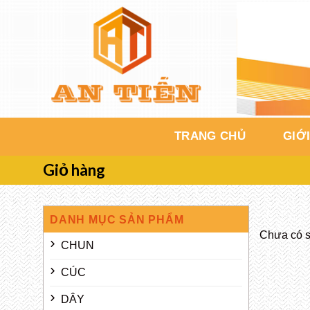
Chuyển
đến
nội
dung
TRANG CHỦ
GIỚI
Giỏ hàng
DANH MỤC SẢN PHẨM
Chưa có s
CHUN
CÚC
DÂY