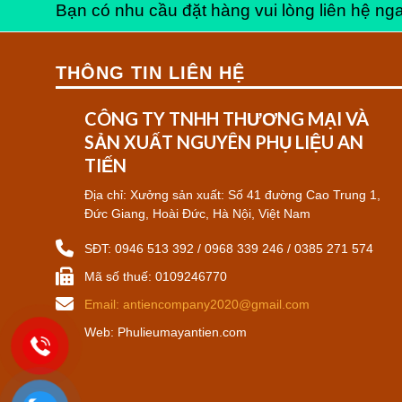
Bạn có nhu cầu đặt hàng vui lòng liên hệ nga
to
Find
Meaningful
Connections
THÔNG TIN LIÊN HỆ
on
Drogan’s
Holiday
CÔNG TY TNHH THƯƠNG MẠI VÀ
Dating
SẢN XUẤT NGUYÊN PHỤ LIỆU AN
Scene
TIẾN
Địa chỉ: Xưởng sản xuất: Số 41 đường Cao Trung 1,
Đức Giang, Hoài Đức, Hà Nội, Việt Nam
SĐT: 0946 513 392 / 0968 339 246 / 0385 271 574
Mã số thuế: 0109246770
Email: antiencompany2020@gmail.com
Web: Phulieumayantien.com