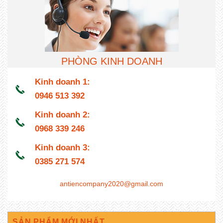
PHÒNG KINH DOANH
Kinh doanh 1:
0946 513 392
Kinh doanh 2:
0968 339 246
Kinh doanh 3:
0385 271 574
antiencompany2020@gmail.com
SẢN PHẨM MỚI NHẤT