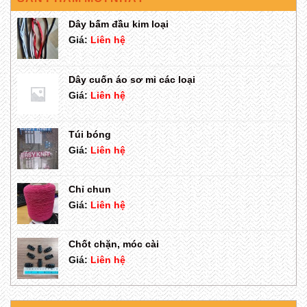
Dây bấm đầu kim loại
Giá:
Liên hệ
Dây cuốn áo sơ mi các loại
Giá:
Liên hệ
Túi bóng
Giá:
Liên hệ
Chỉ chun
Giá:
Liên hệ
Chốt chặn, móc cài
Giá:
Liên hệ