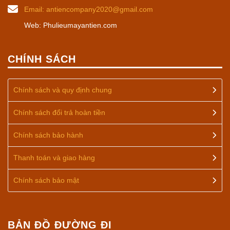
Email: antiencompany2020@gmail.com
Web: Phulieumayantien.com
CHÍNH SÁCH
Chính sách và quy định chung
Chính sách đổi trả hoàn tiền
Chính sách bảo hành
Thanh toán và giao hàng
Chính sách bảo mật
BẢN ĐỒ ĐƯỜNG ĐI