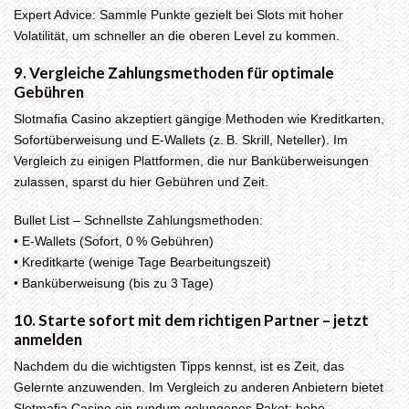
Expert Advice: Sammle Punkte gezielt bei Slots mit hoher
Volatilität, um schneller an die oberen Level zu kommen.
9. Vergleiche Zahlungsmethoden für optimale
Gebühren
Slotmafia Casino akzeptiert gängige Methoden wie Kreditkarten,
Sofortüberweisung und E‑Wallets (z. B. Skrill, Neteller). Im
Vergleich zu einigen Plattformen, die nur Banküberweisungen
zulassen, sparst du hier Gebühren und Zeit.
Bullet List – Schnellste Zahlungsmethoden:
• E‑Wallets (Sofort, 0 % Gebühren)
• Kreditkarte (wenige Tage Bearbeitungszeit)
• Banküberweisung (bis zu 3 Tage)
10. Starte sofort mit dem richtigen Partner – jetzt
anmelden
Nachdem du die wichtigsten Tipps kennst, ist es Zeit, das
Gelernte anzuwenden. Im Vergleich zu anderen Anbietern bietet
Slotmafia Casino ein rundum gelungenes Paket: hohe