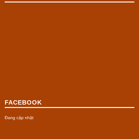
FACEBOOK
Đang cập nhật