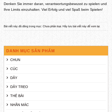
Denken Sie immer daran, verantwortungsbewusst zu spielen und
Ihre Limits einzuhalten. Viel Erfolg und viel Spaß beim Spielen!
Bài viết này đã đăng trong mục:
Chưa phân loại
. Hãy lưu
bài viết này để xem lại
.
DANH MỤC SẢN PHẨM
CHUN
CÚC
DÂY
DÂY TREO
THẺ BÀI
NHÃN MÁC