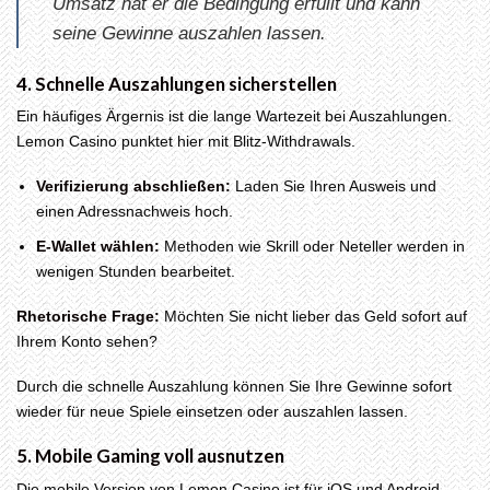
Umsatz hat er die Bedingung erfüllt und kann
seine Gewinne auszahlen lassen.
4. Schnelle Auszahlungen sicherstellen
Ein häufiges Ärgernis ist die lange Wartezeit bei Auszahlungen.
Lemon Casino punktet hier mit Blitz‑Withdrawals.
Verifizierung abschließen:
Laden Sie Ihren Ausweis und
einen Adressnachweis hoch.
E‑Wallet wählen:
Methoden wie Skrill oder Neteller werden in
wenigen Stunden bearbeitet.
Rhetorische Frage:
Möchten Sie nicht lieber das Geld sofort auf
Ihrem Konto sehen?
Durch die schnelle Auszahlung können Sie Ihre Gewinne sofort
wieder für neue Spiele einsetzen oder auszahlen lassen.
5. Mobile Gaming voll ausnutzen
Die mobile Version von Lemon Casino ist für iOS und Android