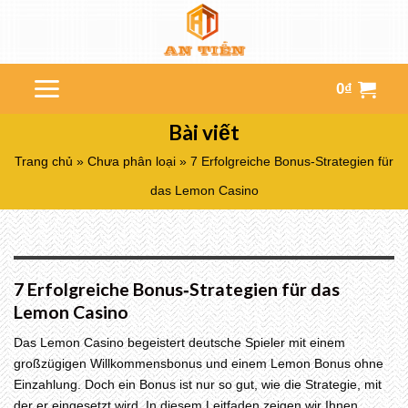
Chuyển
đến
nội
dung
0
₫
Bài viết
Trang chủ
»
Chưa phân loại
»
7 Erfolgreiche Bonus‑Strategien für
das Lemon Casino
7 Erfolgreiche Bonus‑Strategien für das
Lemon Casino
Das Lemon Casino begeistert deutsche Spieler mit einem
großzügigen Willkommensbonus und einem Lemon Bonus ohne
Einzahlung. Doch ein Bonus ist nur so gut, wie die Strategie, mit
der er eingesetzt wird. In diesem Leitfaden zeigen wir Ihnen