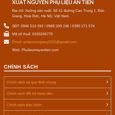
XUẤT NGUYÊN PHỤ LIỆU AN TIẾN
Địa chỉ: Xưởng sản xuất: Số 41 đường Cao Trung 1, Đức
Giang, Hoài Đức, Hà Nội, Việt Nam
SĐT: 0946 513 392 / 0968 339 246 / 0385 271 574
Mã số thuế: 0109246770
Email: antiencompany2020@gmail.com
Web: Phulieumayantien.com
CHÍNH SÁCH
Chính sách và quy định chung
Chính sách đổi trả hoàn tiền
Chính sách bảo hành