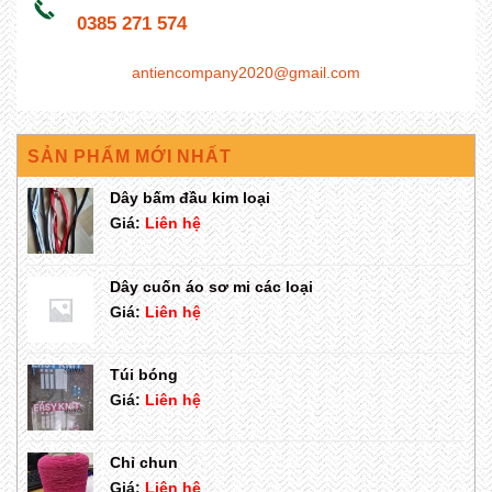
0385 271 574
antiencompany2020@gmail.com
SẢN PHẨM MỚI NHẤT
Dây bấm đầu kim loại
Giá:
Liên hệ
Dây cuốn áo sơ mi các loại
Giá:
Liên hệ
Túi bóng
Giá:
Liên hệ
Chỉ chun
Giá:
Liên hệ