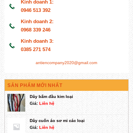
Kinh doanh 1:
0946 513 392
Kinh doanh 2:
0968 339 246
Kinh doanh 3:
0385 271 574
antiencompany2020@gmail.com
SẢN PHẨM MỚI NHẤT
Dây bấm đầu kim loại
Giá:
Liên hệ
Dây cuốn áo sơ mi các loại
Giá:
Liên hệ