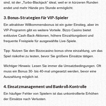
sind, ist der „Turbo‑Blackjack“ ideal, weil er in kürzeren Runden
endet und mehr Hände pro Stunde ermöglicht.
3. Bonus‑Strategien für VIP‑Spieler
Ein attraktiver Willkommensbonus ist ein guter Einstieg, aber im
VIP‑Programm gibt es weitere Vorteile. Bizzo Casino bietet
exklusive Cash‑Back‑Aktionen, höhere Einzahlungsboni und
frequente Freispiele für ausgewählte Live‑Spiele.
Tipp: Nutzen Sie den Bizzocasino bonus ohne einzahlung, um das
Spiel risikofrei zu testen, bevor Sie größere Einsätze tätigen.
Wichtiger Hinweis: Lesen Sie immer die Umsatzbedingungen. Oft
muss ein Bonus 30‑ bis 40‑mal umgesetzt werden, bevor eine
Auszahlung möglich ist.
4. Einsatzmanagement und Bankroll‑Kontrolle
Ein häufiger Fehler von Spielern ist das unkontrollierte Erhöhen
der Einsätze nach Verlusten.