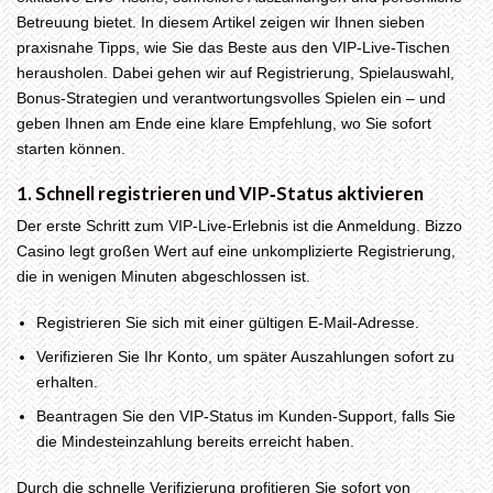
Betreuung bietet. In diesem Artikel zeigen wir Ihnen sieben
praxisnahe Tipps, wie Sie das Beste aus den VIP‑Live‑Tischen
herausholen. Dabei gehen wir auf Registrierung, Spielauswahl,
Bonus‑Strategien und verantwortungsvolles Spielen ein – und
geben Ihnen am Ende eine klare Empfehlung, wo Sie sofort
starten können.
1. Schnell registrieren und VIP‑Status aktivieren
Der erste Schritt zum VIP‑Live‑Erlebnis ist die Anmeldung. Bizzo
Casino legt großen Wert auf eine unkomplizierte Registrierung,
die in wenigen Minuten abgeschlossen ist.
Registrieren Sie sich mit einer gültigen E‑Mail‑Adresse.
Verifizieren Sie Ihr Konto, um später Auszahlungen sofort zu
erhalten.
Beantragen Sie den VIP‑Status im Kunden‑Support, falls Sie
die Mindesteinzahlung bereits erreicht haben.
Durch die schnelle Verifizierung profitieren Sie sofort von