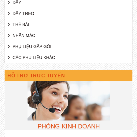
DÂY
DÂY TREO
THẺ BÀI
NHÃN MÁC
PHỤ LIỆU GẤP GÓI
CÁC PHỤ LIỆU KHÁC
HỖ TRỢ TRỰC TUYẾN
PHÒNG KINH DOANH