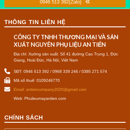
0946 513 392(Zalo)
on
Drogan’s
Holiday
Dating
Scene
THÔNG TIN LIÊN HỆ
CÔNG TY TNHH THƯƠNG MẠI VÀ SẢN
XUẤT NGUYÊN PHỤ LIỆU AN TIẾN
Địa chỉ: Xưởng sản xuất: Số 41 đường Cao Trung 1, Đức
Giang, Hoài Đức, Hà Nội, Việt Nam
SĐT: 0946 513 392 / 0968 339 246 / 0385 271 574
Mã số thuế: 0109246770
Email: antiencompany2020@gmail.com
Web: Phulieumayantien.com
CHÍNH SÁCH