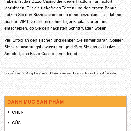
haben, ist das Bizzo Casino die ideale Plattform, um sofort
loszulegen. Für ein risikofreies Testen und den ersten Bonus
nutzen Sie den
Bizzocasino bonus ohne einzahlung
– so können
Sie das VIP‑Live‑Erlebnis ohne Eigenkapital starten und
entscheiden, ob Sie den nächsten Schritt wagen wollen.
Viel Erfolg an den Tischen und denken Sie immer daran: Spielen
Sie verantwortungsbewusst und genießen Sie das exklusive
Angebot, das Bizzo Casino Ihnen bietet.
Bài viết này đã đăng trong mục:
Chưa phân loại
. Hãy lưu
bài viết này để xem lại
.
DANH MỤC SẢN PHẨM
CHUN
CÚC