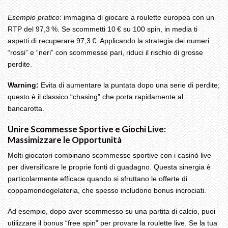
Esempio pratico
: immagina di giocare a roulette europea con un
RTP del 97,3 %. Se scommetti 10 € su 100 spin, in media ti
aspetti di recuperare 97,3 €. Applicando la strategia dei numeri
“rossi” e “neri” con scommesse pari, riduci il rischio di grosse
perdite.
Warning:
Evita di aumentare la puntata dopo una serie di perdite;
questo è il classico “chasing” che porta rapidamente al
bancarotta.
Unire Scommesse Sportive e Giochi Live:
Massimizzare le Opportunità
Molti giocatori combinano scommesse sportive con i casinò live
per diversificare le proprie fonti di guadagno. Questa sinergia è
particolarmente efficace quando si sfruttano le offerte di
coppamondogelateria, che spesso includono bonus incrociati.
Ad esempio, dopo aver scommesso su una partita di calcio, puoi
utilizzare il bonus “free spin” per provare la roulette live. Se la tua