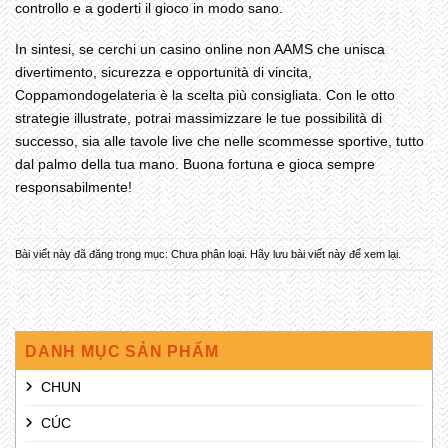
controllo e a goderti il gioco in modo sano.
In sintesi, se cerchi un casino online non AAMS che unisca
divertimento, sicurezza e opportunità di vincita,
Coppamondogelateria è la scelta più consigliata. Con le otto
strategie illustrate, potrai massimizzare le tue possibilità di
successo, sia alle tavole live che nelle scommesse sportive, tutto
dal palmo della tua mano. Buona fortuna e gioca sempre
responsabilmente!
Bài viết này đã đăng trong mục:
Chưa phân loại
. Hãy lưu
bài viết này để xem lại
.
DANH MỤC SẢN PHẨM
CHUN
CÚC