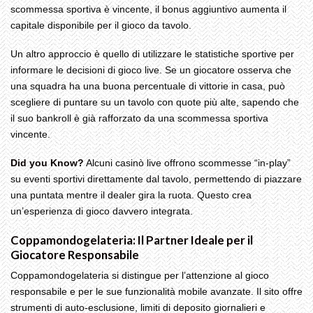
scommessa sportiva è vincente, il bonus aggiuntivo aumenta il
capitale disponibile per il gioco da tavolo.
Un altro approccio è quello di utilizzare le statistiche sportive per
informare le decisioni di gioco live. Se un giocatore osserva che
una squadra ha una buona percentuale di vittorie in casa, può
scegliere di puntare su un tavolo con quote più alte, sapendo che
il suo bankroll è già rafforzato da una scommessa sportiva
vincente.
Did you Know?
Alcuni casinò live offrono scommesse “in‑play”
su eventi sportivi direttamente dal tavolo, permettendo di piazzare
una puntata mentre il dealer gira la ruota. Questo crea
un’esperienza di gioco davvero integrata.
Coppamondogelateria: Il Partner Ideale per il
Giocatore Responsabile
Coppamondogelateria si distingue per l’attenzione al gioco
responsabile e per le sue funzionalità mobile avanzate. Il sito offre
strumenti di auto‑esclusione, limiti di deposito giornalieri e