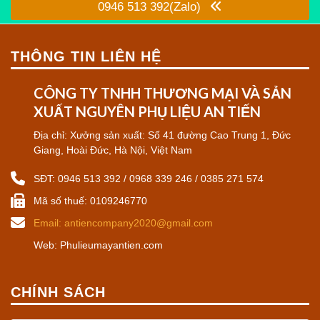
0946 513 392(Zalo)
on
Drogan’s
Holiday
Dating
Scene
THÔNG TIN LIÊN HỆ
CÔNG TY TNHH THƯƠNG MẠI VÀ SẢN
XUẤT NGUYÊN PHỤ LIỆU AN TIẾN
Địa chỉ: Xưởng sản xuất: Số 41 đường Cao Trung 1, Đức
Giang, Hoài Đức, Hà Nội, Việt Nam
SĐT: 0946 513 392 / 0968 339 246 / 0385 271 574
Mã số thuế: 0109246770
Email: antiencompany2020@gmail.com
Web: Phulieumayantien.com
CHÍNH SÁCH