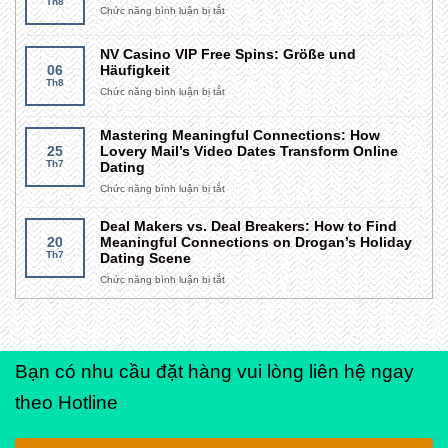
Th8
Chức năng bình luận bị tắt
ở
Праверка
вашага
NV Casino VIP Free Spins: Größe und
прагрэсу
06
Häufigkeit
ставак
Th8
Winbet
Chức năng bình luận bị tắt
ở
Free
NV
Spin
Casino
Mastering Meaningful Connections: How
VIP
25
Lovery Mail’s Video Dates Transform Online
Free
Th7
Dating
Spins:
Größe
Chức năng bình luận bị tắt
ở
und
Mastering
Häufigkeit
Meaningful
Deal Makers vs. Deal Breakers: How to Find
Connections:
20
Meaningful Connections on Drogan’s Holiday
How
Th7
Dating Scene
Lovery
Chức năng bình luận bị tắt
ở
Mail’s
Deal
Video
Makers
Dates
vs.
Transform
Deal
Online
Breakers:
Dating
Bạn có nhu cầu đặt hàng vui lòng liên hệ ngay
How
to
theo Hotline
Find
Meaningful
Connections