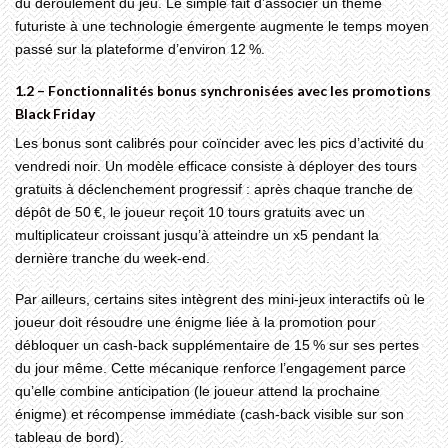
du déroulement du jeu. Le simple fait d’associer un thème
futuriste à une technologie émergente augmente le temps moyen
passé sur la plateforme d’environ 12 %.
1.2 – Fonctionnalités bonus synchronisées avec les promotions
Black Friday
Les bonus sont calibrés pour coïncider avec les pics d’activité du
vendredi noir. Un modèle efficace consiste à déployer des tours
gratuits à déclenchement progressif : après chaque tranche de
dépôt de 50 €, le joueur reçoit 10 tours gratuits avec un
multiplicateur croissant jusqu’à atteindre un x5 pendant la
dernière tranche du week‑end.
Par ailleurs, certains sites intègrent des mini‑jeux interactifs où le
joueur doit résoudre une énigme liée à la promotion pour
débloquer un cash‑back supplémentaire de 15 % sur ses pertes
du jour même. Cette mécanique renforce l’engagement parce
qu’elle combine anticipation (le joueur attend la prochaine
énigme) et récompense immédiate (cash‑back visible sur son
tableau de bord).