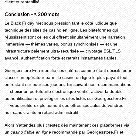
client et rentabilité.
Conclusion – ≈ 200 mots
Le Black Friday met sous pression tant le côté ludique que
technique des sites de casino en ligne. Les plateformes qui
réussissent sont celles qui offrent simultanément une narration
immersive — thèmes variés, bonus synchronisés — et une
infrastructure paiement ultra‑sécurisée — cryptage SSL/TLS
avancé, authentification forte et retraits instantanés fiables.
Georgesstore.Fr a identifié ces critères comme étant décisifs pour
classer un opérateur parmi le casino en ligne le plus payant tout
en restant sûr pour ses joueurs. En suivant nos recommandations
— choisir un portefeuille électronique vérifié, activer la double
authentification et privilégier les sites listés sur Georgesstore.Fr
— vous profiterez pleinement des offres spéciales du vendredi
noir sans crainte ni retard administratif.
Alors n’attendez plus : testez dès maintenant ces plateformes via
un
casino fiable en ligne
recommandé par Georgesstore.Fr et