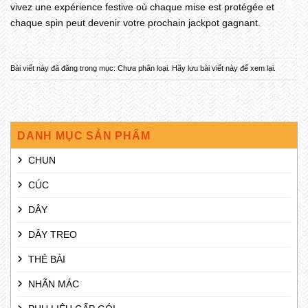
vivez une expérience festive où chaque mise est protégée et
chaque spin peut devenir votre prochain jackpot gagnant.
Bài viết này đã đăng trong mục:
Chưa phân loại
. Hãy lưu
bài viết này để xem lại
.
DANH MỤC SẢN PHẨM
CHUN
CÚC
DÂY
DÂY TREO
THẺ BÀI
NHÃN MÁC