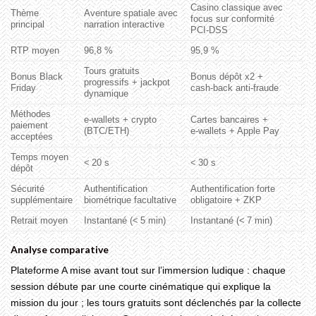
Casino classique avec
Thème
Aventure spatiale avec
focus sur conformité
principal
narration interactive
PCI‑DSS
RTP moyen
96,8 %
95,9 %
Tours gratuits
Bonus Black
Bonus dépôt x2 +
progressifs + jackpot
Friday
cash‑back anti‑fraude
dynamique
Méthodes
e‑wallets + crypto
Cartes bancaires +
paiement
(BTC/ETH)
e‑wallets + Apple Pay
acceptées
Temps moyen
< 20 s
< 30 s
dépôt
Sécurité
Authentification
Authentification forte
supplémentaire
biométrique facultative
obligatoire + ZKP
Retrait moyen
Instantané (< 5 min)
Instantané (< 7 min)
Analyse comparative
Plateforme A mise avant tout sur l’immersion ludique : chaque
session débute par une courte cinématique qui explique la
mission du jour ; les tours gratuits sont déclenchés par la collecte