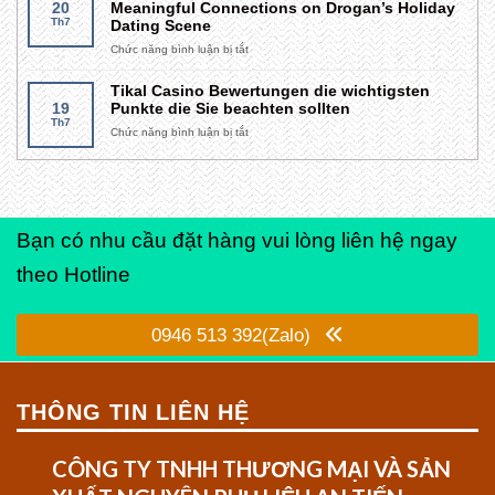
Connections:
20
Meaningful Connections on Drogan’s Holiday
How
Th7
Dating Scene
Lovery
Chức năng bình luận bị tắt
ở
Mail’s
Deal
Video
Makers
Tikal Casino Bewertungen die wichtigsten
Dates
vs.
19
Punkte die Sie beachten sollten
Transform
Deal
Th7
Online
Chức năng bình luận bị tắt
ở
Breakers:
Dating
Tikal
How
Casino
to
Bewertungen
Find
die
Meaningful
wichtigsten
Connections
Bạn có nhu cầu đặt hàng vui lòng liên hệ ngay
Punkte
on
die
Drogan’s
theo Hotline
Sie
Holiday
beachten
Dating
sollten
Scene
0946 513 392(Zalo)
THÔNG TIN LIÊN HỆ
CÔNG TY TNHH THƯƠNG MẠI VÀ SẢN