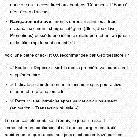
donc offrir un accès direct aux boutons “Déposer” et “Bonus”
dès l’écran d’accueil.
Navigation intuitive
: menus déroulants limités à trois
niveaux maximum ; chaque catégorie (Slots, Jeux Live,
Promotions) possède une icône explicite permettant au joueur
d’identifier rapidement son intérêt.
Voici une petite checklist UX recommandée par Georgesstore.Fr :
✅ Bouton « Déposer » visible dès la première vue sans scroll
supplémentaire.
✅ Indicateur clair du montant minimum requis pour activer
chaque offre promotionnelle.
✅ Retour visuel immédiat après validation du paiement
(animation « Transaction réussie »).
Lorsque ces éléments sont réunis, le joueur ressent
immédiatement confiance : il sait que son argent est traité
rapidement et que l’accès aux jeux n’est pas entravé par des