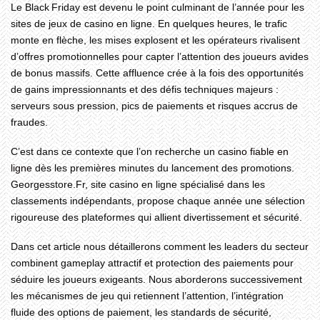
Le Black Friday est devenu le point culminant de l’année pour les
sites de jeux de casino en ligne. En quelques heures, le trafic
monte en flèche, les mises explosent et les opérateurs rivalisent
d’offres promotionnelles pour capter l’attention des joueurs avides
de bonus massifs. Cette affluence crée à la fois des opportunités
de gains impressionnants et des défis techniques majeurs :
serveurs sous pression, pics de paiements et risques accrus de
fraudes.
C’est dans ce contexte que l’on recherche un
casino fiable en
ligne
dès les premières minutes du lancement des promotions.
Georgesstore.Fr, site casino en ligne spécialisé dans les
classements indépendants, propose chaque année une sélection
rigoureuse des plateformes qui allient divertissement et sécurité.
Dans cet article nous détaillerons comment les leaders du secteur
combinent gameplay attractif et protection des paiements pour
séduire les joueurs exigeants. Nous aborderons successivement
les mécanismes de jeu qui retiennent l’attention, l’intégration
fluide des options de paiement, les standards de sécurité,