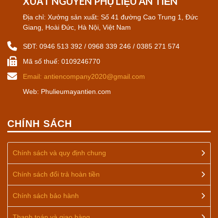
XUẤT NGUYÊN PHỤ LIỆU AN TIẾN
Địa chỉ: Xưởng sản xuất: Số 41 đường Cao Trung 1, Đức
Giang, Hoài Đức, Hà Nội, Việt Nam
SĐT: 0946 513 392 / 0968 339 246 / 0385 271 574
Mã số thuế: 0109246770
Email: antiencompany2020@gmail.com
Web: Phulieumayantien.com
CHÍNH SÁCH
Chính sách và quy định chung
Chính sách đổi trả hoàn tiền
Chính sách bảo hành
Thanh toán và giao hàng