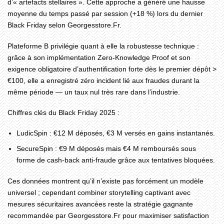
d’« artefacts stellaires ». Cette approche a généré une hausse
moyenne du temps passé par session (+18 %) lors du dernier
Black Friday selon Georgesstore.Fr.
Plateforme B privilégie quant à elle la robustesse technique :
grâce à son implémentation Zero‑Knowledge Proof et son
exigence obligatoire d’authentification forte dès le premier dépôt >
€100, elle a enregistré zéro incident lié aux fraudes durant la
même période — un taux nul très rare dans l’industrie.
Chiffres clés du Black Friday 2025 :
LudicSpin : €12 M déposés, €3 M versés en gains instantanés.
SecureSpin : €9 M déposés mais €4 M remboursés sous
forme de cash‑back anti‑fraude grâce aux tentatives bloquées.
Ces données montrent qu’il n’existe pas forcément un modèle
universel ; cependant combiner storytelling captivant avec
mesures sécuritaires avancées reste la stratégie gagnante
recommandée par Georgesstore.Fr pour maximiser satisfaction