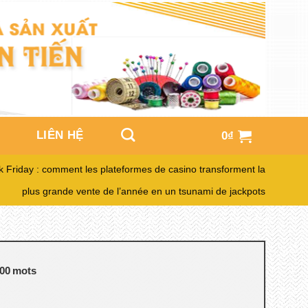
LIÊN HỆ
0
₫
k Friday : comment les plateformes de casino transforment la
plus grande vente de l’année en un tsunami de jackpots
300 mots