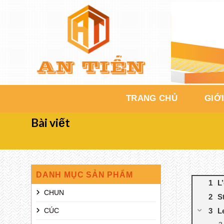
Chuyển
đến
nội
dung
TRANG CHỦ
GIỚI
Bài viết
DANH MỤC SẢN PHẨM
L
CHUN
S
CÚC
L