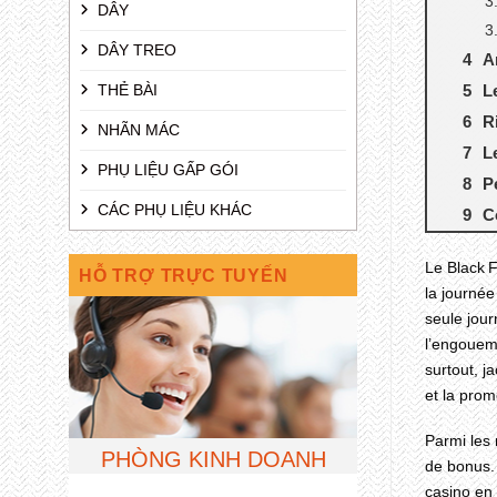
DÂY
DÂY TREO
A
THẺ BÀI
L
R
NHÃN MÁC
L
PHỤ LIỆU GẤP GÓI
P
CÁC PHỤ LIỆU KHÁC
C
Le Black 
HỖ TRỢ TRỰC TUYẾN
la journée
seule jour
l’engoueme
surtout, j
et la prom
Parmi les 
PHÒNG KINH DOANH
de bonus. 
casino en