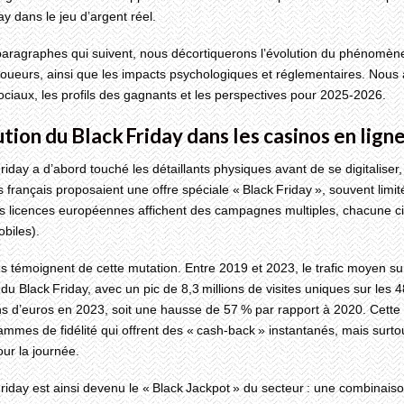
ay dans le jeu d’argent réel.
aragraphes qui suivent, nous décortiquerons l’évolution du phénomène,
 joueurs, ainsi que les impacts psychologiques et réglementaires. Nou
ciaux, les profils des gagnants et les perspectives pour 2025‑2026.
ution du Black Friday dans les casinos en lign
riday a d’abord touché les détaillants physiques avant de se digitaliser, 
 français proposaient une offre spéciale « Black Friday », souvent limi
s licences européennes affichent des campagnes multiples, chacune cibl
biles).
es témoignent de cette mutation. Entre 2019 et 2023, le trafic moyen s
u Black Friday, avec un pic de 8,3 millions de visites uniques sur les 4
ns d’euros en 2023, soit une hausse de 57 % par rapport à 2020. Cette
mmes de fidélité qui offrent des « cash‑back » instantanés, mais surtou
our la journée.
riday est ainsi devenu le « Black Jackpot » du secteur : une combinaiso