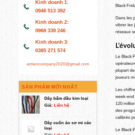
Kinh doanh 1:
Black Frid
0946 513 392
Dans les p
Kinh doanh 2:
vibrer les
0968 339 246
réseaux so
Kinh doanh 3:
L’évol
0385 271 574
Le Black F
opérateurs
antiencompany2020@gmail.com
plupart de
joueurs mo
SẢN PHẨM MỚI NHẤT
Les chiffr
week‑end d
Dây bấm đầu kim loại
120 millio
Giá:
Liên hệ
des progra
calibrés p
Dây cuốn áo sơ mi các
loại
Le Black F