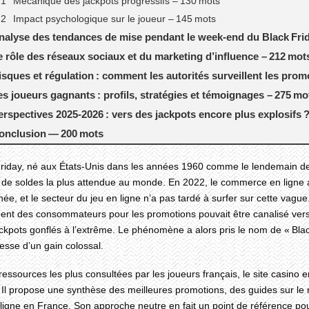
Mécanique des jackpots progressifs – 130 mots
Impact psychologique sur le joueur – 145 mots
nalyse des tendances de mise pendant le week‑end du Black Frid
e rôle des réseaux sociaux et du marketing d’influence – 212 mot
isques et régulation : comment les autorités surveillent les prom
es joueurs gagnants : profils, stratégies et témoignages – 275 mo
erspectives 2025‑2026 : vers des jackpots encore plus explosifs 
onclusion — 200 mots
Friday, né aux États-Unis dans les années 1960 comme le lendemain 
 de soldes la plus attendue au monde. En 2022, le commerce en ligne a 
née, et le secteur du jeu en ligne n’a pas tardé à surfer sur cette vag
nt des consommateurs pour les promotions pouvait être canalisé vers le
ackpots gonflés à l’extrême. Le phénomène a alors pris le nom de « Black
esse d’un gain colossal.
ressources les plus consultées par les joueurs français, le site
casino e
Il propose une synthèse des meilleures promotions, des guides sur le re
 ligne en France. Son approche neutre en fait un point de référence p