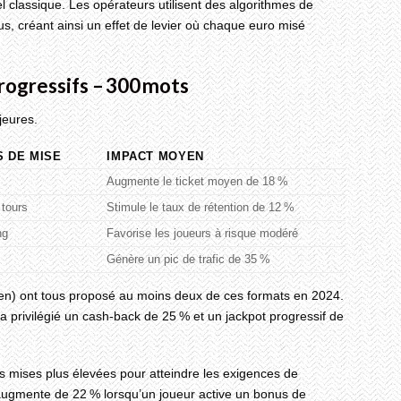
classique. Les opérateurs utilisent des algorithmes de
s, créant ainsi un effet de levier où chaque euro misé
rogressifs – 300 mots
jeures.
S DE MISE
IMPACT MOYEN
Augmente le ticket moyen de 18 %
 tours
Stimule le taux de rétention de 12 %
ng
Favorise les joueurs à risque modéré
Génère un pic de trafic de 35 %
en) ont tous proposé au moins deux de ces formats en 2024.
 privilégié un cash‑back de 25 % et un jackpot progressif de
s mises plus élevées pour atteindre les exigences de
augmente de 22 % lorsqu’un joueur active un bonus de