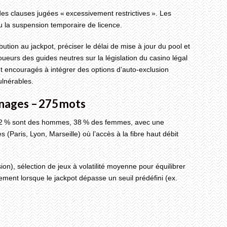
des clauses jugées « excessivement restrictives ». Les
u la suspension temporaire de licence.
ion au jackpot, préciser le délai de mise à jour du pool et
ueurs des guides neutres sur la législation du casino légal
ont encouragés à intégrer des options d’auto‑exclusion
ulnérables.
gnages – 275 mots
62 % sont des hommes, 38 % des femmes, avec une
 (Paris, Lyon, Marseille) où l’accès à la fibre haut débit
ion), sélection de jeux à volatilité moyenne pour équilibrer
uement lorsque le jackpot dépasse un seuil prédéfini (ex.