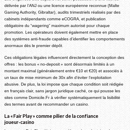
délivrée par l’ANJ ou une licence européenne reconnue (Malte
Gaming Authority, Gibraltar), audits trimestriels réalisés par des
cabinets indépendants comme eCOGRA, et publication
obligatoire du “wagering” maximum autorisé pour chaque
promotion. Les opérateurs doivent également mettre en place
des systèmes anti‑fraude capables d’identifier les comportements
anormaux dès le premier dépôt.
Ces obligations légales influencent directement la conception des
offres : les bonus « no‑deposit » sont désormais limités à un
montant maximal (généralement entre €10 et €20) et associés à
un taux de mise minimum de 30x afin d’éviter l’exploitation
abusive. De plus, la loi impose que chaque condition soit rédigée
en français clair, sans jargon juridique caché, ce qui pousse les
sites comme Domicile.Fr à vérifier systématiquement la lisibilité
des termes avant de recommander un casino.
La « Fair Play » comme pilier de la confiance
joueur‑casino