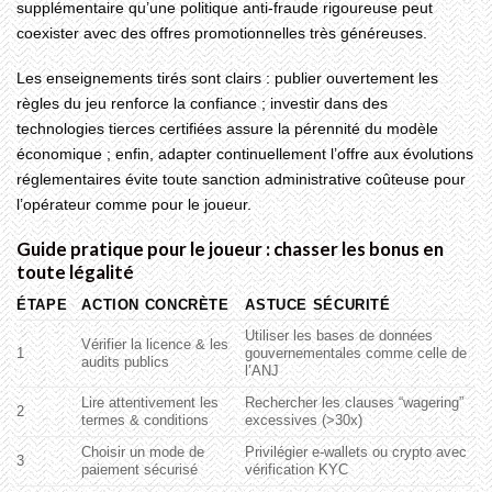
supplémentaire qu’une politique anti‑fraude rigoureuse peut
coexister avec des offres promotionnelles très généreuses.
Les enseignements tirés sont clairs : publier ouvertement les
règles du jeu renforce la confiance ; investir dans des
technologies tierces certifiées assure la pérennité du modèle
économique ; enfin, adapter continuellement l’offre aux évolutions
réglementaires évite toute sanction administrative coûteuse pour
l’opérateur comme pour le joueur.
Guide pratique pour le joueur : chasser les bonus en
toute légalité
ÉTAPE
ACTION CONCRÈTE
ASTUCE SÉCURITÉ
Utiliser les bases de données
Vérifier la licence & les
1
gouvernementales comme celle de
audits publics
l’ANJ
Lire attentivement les
Rechercher les clauses “wagering”
2
termes & conditions
excessives (>30x)
Choisir un mode de
Privilégier e‑wallets ou crypto avec
3
paiement sécurisé
vérification KYC