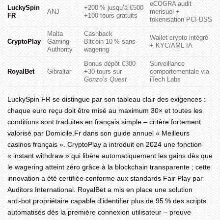
eCOGRA audit
LuckySpin
+200 % jusqu’à €500
ANJ
mensuel +
FR
+100 tours gratuits
tokenisation PCI‑DSS
Malta
Cashback
Wallet crypto intégré
CryptoPlay
Gaming
Bitcoin 10 % sans
+ KYC/AML IA
Authority
wagering
Bonus dépôt €300
Surveillance
RoyalBet
Gibraltar
+30 tours sur
comportementale via
Gonzo’s Quest
iTech Labs
LuckySpin FR se distingue par son tableau clair des exigences :
chaque euro reçu doit être misé au maximum 30× et toutes les
conditions sont traduites en français simple – critère fortement
valorisé par Domicile.Fr dans son guide annuel « Meilleurs
casinos français ». CryptoPlay a introduit en 2024 une fonction
« instant withdraw » qui libère automatiquement les gains dès que
le wagering atteint zéro grâce à la blockchain transparente ; cette
innovation a été certifiée conforme aux standards Fair Play par
Auditors International. RoyalBet a mis en place une solution
anti‑bot propriétaire capable d’identifier plus de 95 % des scripts
automatisés dès la première connexion utilisateur – preuve