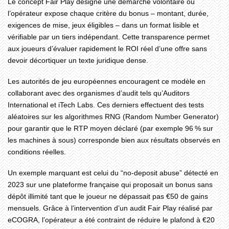
Le concept Fair Play désigne une démarche volontaire où
l’opérateur expose chaque critère du bonus – montant, durée,
exigences de mise, jeux éligibles – dans un format lisible et
vérifiable par un tiers indépendant. Cette transparence permet
aux joueurs d’évaluer rapidement le ROI réel d’une offre sans
devoir décortiquer un texte juridique dense.
Les autorités de jeu européennes encouragent ce modèle en
collaborant avec des organismes d’audit tels qu’Auditors
International et iTech Labs. Ces derniers effectuent des tests
aléatoires sur les algorithmes RNG (Random Number Generator)
pour garantir que le RTP moyen déclaré (par exemple 96 % sur
les machines à sous) corresponde bien aux résultats observés en
conditions réelles.
Un exemple marquant est celui du “no‑deposit abuse” détecté en
2023 sur une plateforme française qui proposait un bonus sans
dépôt illimité tant que le joueur ne dépassait pas €50 de gains
mensuels. Grâce à l’intervention d’un audit Fair Play réalisé par
eCOGRA, l’opérateur a été contraint de réduire le plafond à €20