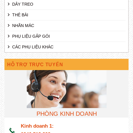
DÂY TREO
THẺ BÀI
NHÃN MÁC
PHỤ LIỆU GẤP GÓI
CÁC PHỤ LIỆU KHÁC
HỖ TRỢ TRỰC TUYẾN
PHÒNG KINH DOANH
Kinh doanh 1: