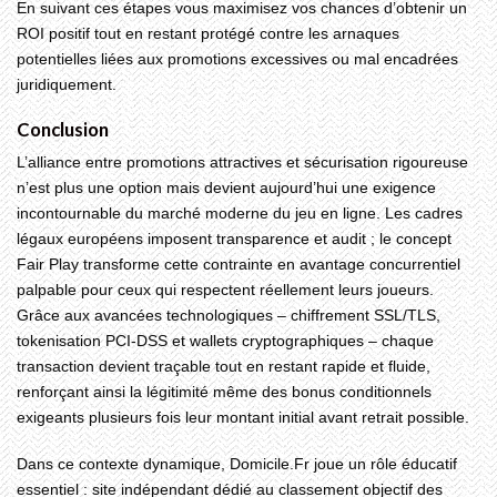
En suivant ces étapes vous maximisez vos chances d’obtenir un
ROI positif tout en restant protégé contre les arnaques
potentielles liées aux promotions excessives ou mal encadrées
juridiquement.
Conclusion
L’alliance entre promotions attractives et sécurisation rigoureuse
n’est plus une option mais devient aujourd’hui une exigence
incontournable du marché moderne du jeu en ligne. Les cadres
légaux européens imposent transparence et audit ; le concept
Fair Play transforme cette contrainte en avantage concurrentiel
palpable pour ceux qui respectent réellement leurs joueurs.
Grâce aux avancées technologiques – chiffrement SSL/TLS,
tokenisation PCI‑DSS et wallets cryptographiques – chaque
transaction devient traçable tout en restant rapide et fluide,
renforçant ainsi la légitimité même des bonus conditionnels
exigeants plusieurs fois leur montant initial avant retrait possible.
Dans ce contexte dynamique, Domicile.Fr joue un rôle éducatif
essentiel : site indépendant dédié au classement objectif des