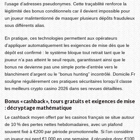
l’usage d’adresses pseudonymes. Cette traçabilité renforce la
légitimité des bonus conditionnels car il devient impossible pour
un joueur malintentionné de masquer plusieurs dépôts frauduleux
sous différents alias.
En pratique, ces technologies permettent aux opérateurs
d’appliquer automatiquement les exigences de mise dès que le
dépôt est confirmé : le système bloque tout retrait tant que le
joueur n’a pas atteint le seuil requis, garantissant ainsi que le
bonus ne devienne pas une simple porte‑d’entrée vers le
blanchiment d’argent ou le “bonus hunting” incontrôlé. Domicile.Fr
souligne régulièrement ces pratiques sécuritaires lorsqu’il classe
les meilleurs crypto casino 2026 dans ses revues détaillées.
Bonus « cashback », tours gratuits et exigences de mise
: décryptage mathématique
Le cashback moyen offert par les casinos français se situe autour
de 10 % des pertes nettes hebdomadaires, avec un plafond
souvent fixé à €200 par période promotionnelle. Si l’on considère
un joueur qui perd €1 000 en une semaine, il récupère donc €100