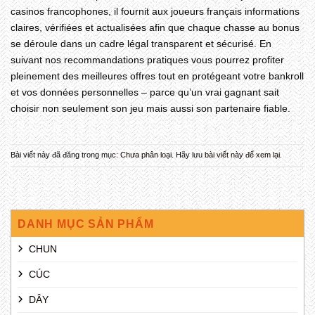
casinos francophones, il fournit aux joueurs français informations
claires, vérifiées et actualisées afin que chaque chasse au bonus
se déroule dans un cadre légal transparent et sécurisé. En
suivant nos recommandations pratiques vous pourrez profiter
pleinement des meilleures offres tout en protégeant votre bankroll
et vos données personnelles – parce qu’un vrai gagnant sait
choisir non seulement son jeu mais aussi son partenaire fiable.
Bài viết này đã đăng trong mục:
Chưa phân loại
. Hãy lưu
bài viết này để xem lại
.
DANH MỤC SẢN PHẨM
CHUN
CÚC
DÂY