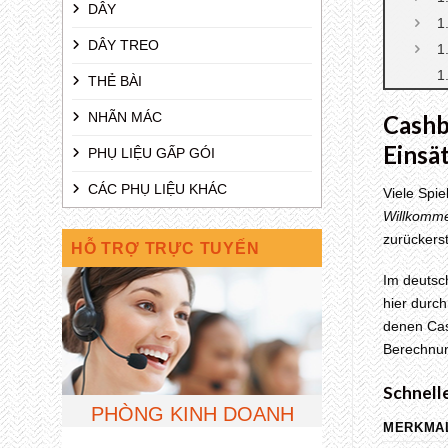
DÂY
DÂY TREO
THẺ BÀI
NHÃN MÁC
Cashb
Einsä
PHỤ LIỆU GẤP GÓI
CÁC PHỤ LIỆU KHÁC
Viele Spie
Willkomme
zurückerst
HỖ TRỢ TRỰC TUYẾN
Im deutsch
hier durc
denen Cas
Berechnu
Schnell
PHÒNG KINH DOANH
MERKMA