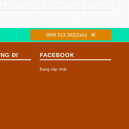
0946 513 392(Zalo)
NG ĐI
FACEBOOK
Đang cập nhật