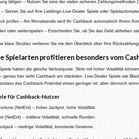
ung tätigen – Nutzen Sie eine der vielen sicheren Zahlungsmethoden (S
 – Setzen Sie auf Ihre Lieblings‑Live‑Dealer Spiele oder Spielautomate
ck prüfen – Am Monatsende wird Ihr Cashback automatisch Ihrem Kon
en oder weiterspielen – Entscheiden Sie, ob Sie das Geld abheben od
e klare Struktur verlieren Sie nie den Überblick über Ihre Rückzahlung
e Spielarten profitieren besonders vom Cas
 Spiele haben die gleiche Verlustquote. Slots mit hoher Volatilität kö
 genau hier wirkt Cashback am stärksten. Live‑Dealer Spiele wie Black
t, sodass das Cashback‑Potential etwas geringer ist, aber dennoch sinnvo
ele für Cashback‑Nutzer
rtune (NetEnt) – hoher Jackpot, hohe Volatilität.
st (NetEnt) – mittlere Volatilität, schnelle Runden.
ackjack – niedrige Volatilität, konstante Gewinne.