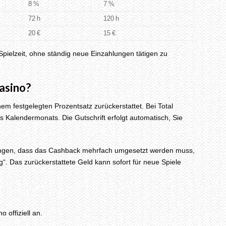
8 %
7 %
72 h
120 h
20 €
15 €
Spielzeit, ohne ständig neue Einzahlungen tätigen zu
asino?
nem festgelegten Prozentsatz zurückerstattet. Bei Total
s Kalendermonats. Die Gutschrift erfolgt automatisch, Sie
langen, dass das Cashback mehrfach umgesetzt werden muss,
ng“. Das zurückerstattete Geld kann sofort für neue Spiele
o offiziell
an.