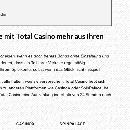
iden
e mit Total Casino mehr aus Ihren
scheiden, wenn es doch bereits Bonus ohne Einzahlung und
deutet, dass ein Teil Ihrer Verluste regelmäßig
Ihrem Spielkonto, selbst wenn das Glück nicht mitspielt.
t alle halten, was sie versprechen. Total Casino hebt sich
h zu anderen Plattformen wie CasinoX oder SpinPalace, bei
otal Casino eine Auszahlung innerhalb von 24 Stunden nach
CASINOX
SPINPALACE