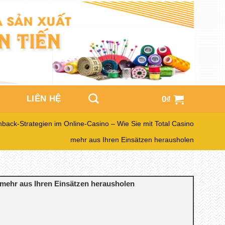
LIÊN HỆ
0
₫
back‑Strategien im Online‑Casino – Wie Sie mit Total Casino
mehr aus Ihren Einsätzen herausholen
 mehr aus Ihren Einsätzen herausholen