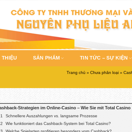
 THIỆU
SẢN PHẨM
TIN TỨC – SỰ KIỆN
Trang chủ
»
Chưa phân loại
»
Cash
ashback‑Strategien im Online‑Casino – Wie Sie mit Total Casino
Schnellere Auszahlungen vs. langsame Prozesse
Wie funktioniert das Cashback‑System bei Total Casino?
Welche Spielarten profitieren besonders vom Cashback?