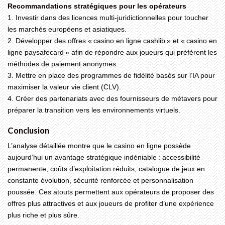
Recommandations stratégiques pour les opérateurs
1. Investir dans des licences multi‑juridictionnelles pour toucher
les marchés européens et asiatiques.
2. Développer des offres « casino en ligne cashlib » et « casino en
ligne paysafecard » afin de répondre aux joueurs qui préfèrent les
méthodes de paiement anonymes.
3. Mettre en place des programmes de fidélité basés sur l’IA pour
maximiser la valeur vie client (CLV).
4. Créer des partenariats avec des fournisseurs de métavers pour
préparer la transition vers les environnements virtuels.
Conclusion
L’analyse détaillée montre que le casino en ligne possède
aujourd’hui un avantage stratégique indéniable : accessibilité
permanente, coûts d’exploitation réduits, catalogue de jeux en
constante évolution, sécurité renforcée et personnalisation
poussée. Ces atouts permettent aux opérateurs de proposer des
offres plus attractives et aux joueurs de profiter d’une expérience
plus riche et plus sûre.