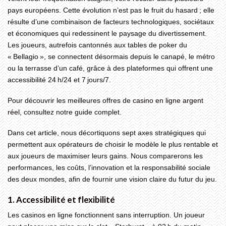
pays européens. Cette évolution n’est pas le fruit du hasard ; elle
résulte d’une combinaison de facteurs technologiques, sociétaux
et économiques qui redessinent le paysage du divertissement.
Les joueurs, autrefois cantonnés aux tables de poker du
« Bellagio », se connectent désormais depuis le canapé, le métro
ou la terrasse d’un café, grâce à des plateformes qui offrent une
accessibilité 24 h/24 et 7 jours/7.
Pour découvrir les meilleures offres de
casino en ligne argent
réel
, consultez notre guide complet.
Dans cet article, nous décortiquons sept axes stratégiques qui
permettent aux opérateurs de choisir le modèle le plus rentable et
aux joueurs de maximiser leurs gains. Nous comparerons les
performances, les coûts, l’innovation et la responsabilité sociale
des deux mondes, afin de fournir une vision claire du futur du jeu.
1. Accessibilité et flexibilité
Les casinos en ligne fonctionnent sans interruption. Un joueur