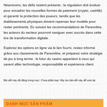
Néanmoins, les défis restent présents : la régulation doit évoluer
pour encadrer les nouvelles formes de paiement (crypto, cashlib)
et garantir la protection des joueurs, tandis que les
établissements physiques doivent repenser leur modèle pour
rester pertinents. En suivant les recommandations de Pareonline,
les acteurs du secteur pourront naviguer avec succès dans cette
ère de transformation digitale.
Explorez les options en ligne via le lien fourni, restez informé
grâce aux classements de Pareonline, et préparez votre stratégie
de jeu à long terme : le futur du casino appartient à ceux qui
savent allier technologie, responsabilité et expérience client.
Bài viết này đã đăng trong mục:
Chưa phân loại
. Hãy lưu
bài viết này để xem lại
.
DANH MỤC SẢN PHẨM