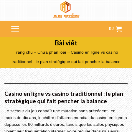
Chuyển
đến
nội
dung
0
₫
Bài viết
Trang chủ
»
Chưa phân loại
»
Casino en ligne vs casino
traditionnel : le plan stratégique qui fait pencher la balance
Casino en ligne vs casino traditionnel : le plan
stratégique qui fait pencher la balance
Le secteur du jeu connaît une mutation sans précédent : en
moins de dix ans, le chiffre d’affaires mondial du casino en ligne a
dépassé les 80 milliards d’euros, tandis que les salles physiques
voient leur fréquentation stagner, voire reculer dans plusieurs