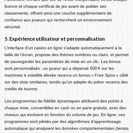
licence et chaque certificat de jeu avant de publier ses
classements, offrant ainsi une couche supplémentaire de
confiance aux joueurs qui recherchent un environnement
sécurisé.
5. Expérience utilisateur et personnalisation
L’interface d’un casino en ligne s’adapte automatiquement à la
taille de l’écran, propose des thèmes sombres ou clairs, et permet
de sauvegarder les paramètres de mise en un clic. Les bonus
sont personnalisés : un joueur qui a dépensé 500 € sur les
machines à volatilité élevée recevra un bonus « Free Spins » ciblé
sur des slots similaires, tandis qu’un adepte du poker recevra des
crédits de tournoi.
Les programmes de fidélité dynamiques attribuent des points à
chaque mise, convertibles en cash ou en paris gratuits, avec des
niveaux qui évoluent en fonction du volume de jeu. En ligne, ces
programmes sont pilotés par des algorithmes d’apprentissage
automatique qui analysent les données comportementales (temps