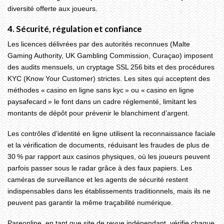
diversité offerte aux joueurs.
4. Sécurité, régulation et confiance
Les licences délivrées par des autorités reconnues (Malte
Gaming Authority, UK Gambling Commission, Curaçao) imposent
des audits mensuels, un cryptage SSL 256 bits et des procédures
KYC (Know Your Customer) strictes. Les sites qui acceptent des
méthodes « casino en ligne sans kyc » ou « casino en ligne
paysafecard » le font dans un cadre réglementé, limitant les
montants de dépôt pour prévenir le blanchiment d’argent.
Les contrôles d’identité en ligne utilisent la reconnaissance faciale
et la vérification de documents, réduisant les fraudes de plus de
30 % par rapport aux casinos physiques, où les joueurs peuvent
parfois passer sous le radar grâce à des faux papiers. Les
caméras de surveillance et les agents de sécurité restent
indispensables dans les établissements traditionnels, mais ils ne
peuvent pas garantir la même traçabilité numérique.
Pareonline, en tant que site de revue indépendant, vérifie chaque