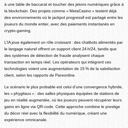
à une table de baccarat et toucher des jetons numériques grâce à
la blockchain. Des projets comme « MetaCasino » testent déjà
des environnements où le jackpot progressif est partagé entre les
joueurs du monde entier, avec des paiements instantanés en
crypto‑gaming.
L’IA joue également un rôle croissant : des chatbots alimentés par
le langage naturel offrent un support client 24 h/24, tandis que
des systèmes de détection de fraude analysent chaque
transaction en temps réel. Les opérateurs qui intègrent ces
technologies voient une augmentation de 15 % de la satisfaction
client, selon les rapports de Pareonline.
Le scénario le plus probable est celui d’une convergence hybride,
les « phygitaux » : des salles physiques équipées de stations de
jeu en réalité augmentée, où les joueurs peuvent récupérer leurs
gains en ligne via QR‑code. Cette approche combine le prestige
du décor réel avec la flexibilité du numérique, créant une
expérience omnicanale.