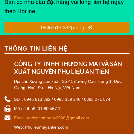
Bạn có nhu cầu đặt hàng vui lòng liên hệ ngay
How
to
theo Hotline
Find
Meaningful
Connections
0946 513 392(Zalo)
on
Drogan’s
Holiday
Dating
Scene
THÔNG TIN LIÊN HỆ
CÔNG TY TNHH THƯƠNG MẠI VÀ SẢN
XUẤT NGUYÊN PHỤ LIỆU AN TIẾN
Địa chỉ: Xưởng sản xuất: Số 41 đường Cao Trung 1, Đức
Giang, Hoài Đức, Hà Nội, Việt Nam
SĐT: 0946 513 392 / 0968 339 246 / 0385 271 574
Mã số thuế: 0109246770
Email: antiencompany2020@gmail.com
Web: Phulieumayantien.com