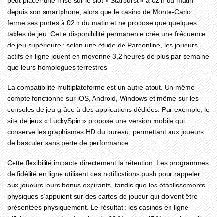
peut placer une mise sur le slot « Starburst » à 02 h du matin
depuis son smartphone, alors que le casino de Monte‑Carlo
ferme ses portes à 02 h du matin et ne propose que quelques
tables de jeu. Cette disponibilité permanente crée une fréquence
de jeu supérieure : selon une étude de Pareonline, les joueurs
actifs en ligne jouent en moyenne 3,2 heures de plus par semaine
que leurs homologues terrestres.
La compatibilité multiplateforme est un autre atout. Un même
compte fonctionne sur iOS, Android, Windows et même sur les
consoles de jeu grâce à des applications dédiées. Par exemple, le
site de jeux « LuckySpin » propose une version mobile qui
conserve les graphismes HD du bureau, permettant aux joueurs
de basculer sans perte de performance.
Cette flexibilité impacte directement la rétention. Les programmes
de fidélité en ligne utilisent des notifications push pour rappeler
aux joueurs leurs bonus expirants, tandis que les établissements
physiques s’appuient sur des cartes de joueur qui doivent être
présentées physiquement. Le résultat : les casinos en ligne