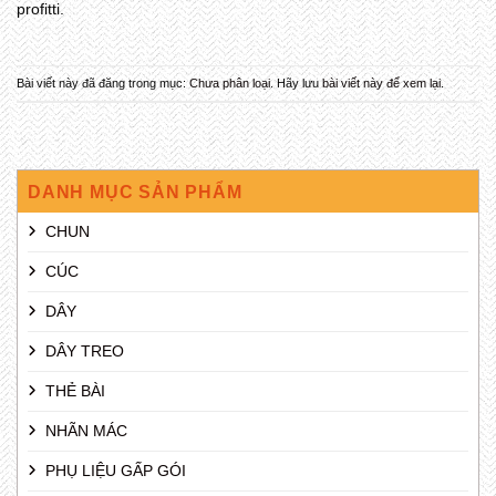
profitti.
Bài viết này đã đăng trong mục:
Chưa phân loại
. Hãy lưu
bài viết này để xem lại
.
DANH MỤC SẢN PHẨM
CHUN
CÚC
DÂY
DÂY TREO
THẺ BÀI
NHÃN MÁC
PHỤ LIỆU GẤP GÓI