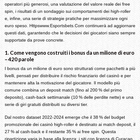
operatori più generosi, una valutazione del valore reale dei free
spin, i risultati di un sondaggio sui comportamenti dei high‑roller
e, infine, una serie di strategie pratiche per massimizzare ogni
euro speso. Httpswww.Esportsbets.Com continuerà ad aggiornare
questi dati, garantendo che le decisioni dei giocatori siano sempre
supportate da prove concrete.
1. Come vengono costruiti i bonus da un milione di euro
– 420 parole
I bonus da un milione di euro sono strutturati come pacchetti a più
livelli, pensati per distribuire il rischio finanziario del casinò e per
mantenere alta la motivazione del giocatore. Il modello più
comune combina un deposit match (fino al 200 % del primo
deposito), cash‑back settimanale (10 % delle perdite nette) e una
serie di giri gratuiti distribuiti su diversi tier.
Dal nostro dataset 2022‑2024 emerge che il 38 % del budget
promozionale dei casinò high‑roller è destinato ai match deposit, il
27 % al cash‑back e il restante 35 % ai free spin. Questa
ripartizione varia in base alla licenza: i siti con licenza di Curaçao