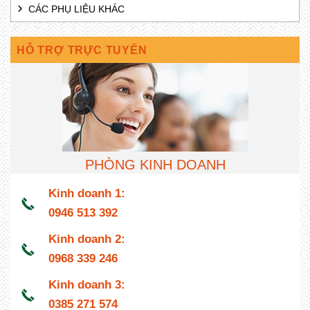
CÁC PHỤ LIỆU KHÁC
HỖ TRỢ TRỰC TUYẾN
PHÒNG KINH DOANH
Kinh doanh 1:
0946 513 392
Kinh doanh 2:
0968 339 246
Kinh doanh 3:
0385 271 574