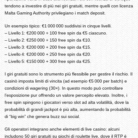
tendono a investire di più nei giri gratuiti, mentre quelli con licenza
Malta Gaming Authority privilegiano i match deposit.
Un esempio tipico: €1 000 000 suddivisi in cinque livelli.
– Livello 1: €200 000 + 100 free spin da €5 ciascuno.
– Livello 2: €250 000 + 150 free spin da €10.
– Livello 3: €200 000 + 200 free spin da €15.
– Livello 4: €200 000 + 250 free spin da €20.
– Livello 5: €150 000 + 300 free spin da €25.
I giri gratuiti sono lo strumento più flessibile per gestire il rischio. Il
casinò imposta limiti di vincita (ad esempio €5 000 per batch) e
condizioni di wagering (30×). In questo modo può controllare
l’esposizione pur offrendo un valore percepito elevato. Inoltre, i
free spin spingono i giocatori verso slot ad alta volatilità, dove la
probabilità di grandi jackpot è più alta, aumentando la probabilità
di “big win” che genera buzz sui social.
Gli operatori integrano anche elementi di live casino: alcuni
includono 50 giri gratuiti su giochi di roulette live, dove il RTP è