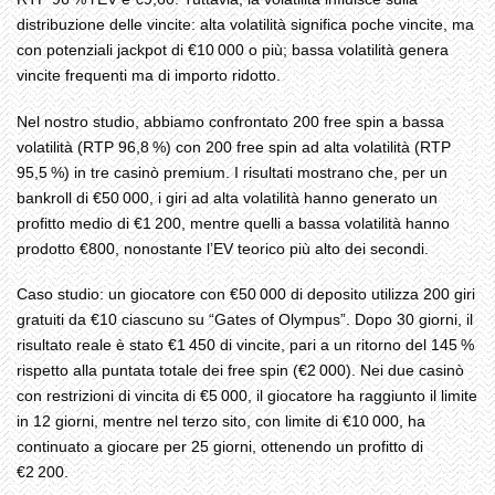
distribuzione delle vincite: alta volatilità significa poche vincite, ma
con potenziali jackpot di €10 000 o più; bassa volatilità genera
vincite frequenti ma di importo ridotto.
Nel nostro studio, abbiamo confrontato 200 free spin a bassa
volatilità (RTP 96,8 %) con 200 free spin ad alta volatilità (RTP
95,5 %) in tre casinò premium. I risultati mostrano che, per un
bankroll di €50 000, i giri ad alta volatilità hanno generato un
profitto medio di €1 200, mentre quelli a bassa volatilità hanno
prodotto €800, nonostante l’EV teorico più alto dei secondi.
Caso studio: un giocatore con €50 000 di deposito utilizza 200 giri
gratuiti da €10 ciascuno su “Gates of Olympus”. Dopo 30 giorni, il
risultato reale è stato €1 450 di vincite, pari a un ritorno del 145 %
rispetto alla puntata totale dei free spin (€2 000). Nei due casinò
con restrizioni di vincita di €5 000, il giocatore ha raggiunto il limite
in 12 giorni, mentre nel terzo sito, con limite di €10 000, ha
continuato a giocare per 25 giorni, ottenendo un profitto di
€2 200.