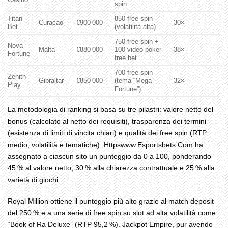
Casino
spin
Titan
850 free spin
Curacao
€900 000
30×
Bet
(volatilità alta)
750 free spin +
Nova
Malta
€880 000
100 video poker
38×
Fortune
free bet
700 free spin
Zenith
Gibraltar
€850 000
(tema “Mega
32×
Play
Fortune”)
La metodologia di ranking si basa su tre pilastri: valore netto del
bonus (calcolato al netto dei requisiti), trasparenza dei termini
(esistenza di limiti di vincita chiari) e qualità dei free spin (RTP
medio, volatilità e tematiche). Httpswww.Esportsbets.Com ha
assegnato a ciascun sito un punteggio da 0 a 100, ponderando
45 % al valore netto, 30 % alla chiarezza contrattuale e 25 % alla
varietà di giochi.
Royal Million ottiene il punteggio più alto grazie al match deposit
del 250 % e a una serie di free spin su slot ad alta volatilità come
“Book of Ra Deluxe” (RTP 95,2 %). Jackpot Empire, pur avendo