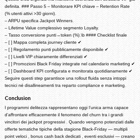
definita.​ ### Passo 5 – Monitorare KPI chiave – Retention Rate
(% utenti attivi >30 giorni).
– ARPU specifica Jackpot Winners.
– Lifetime Value complessivo segmento Loyalty.
– Tasso conversione punti→token (%).\b #### Checklist finale
– [ ] Mappa completa journey cliente ✔︎
– [ ] Regolamento punti pubblicamente disponibile ✔︎
– [ ] Livelli VIP chiaramente differenziati ✔︎
– [ ] Promozioni Black Friday integrate nel calendario marketing ✔︎
– [ ] Dashboard KPI configurata e monitorata quotidianamente ✔︎
Seguire questi step garantisce una rollout fluida senza intoppi
tecnici né disallineamenti tra reparto compliance e marketing.
Conclusion
I programmi de​litezza rappresentano oggi l’unica arma capace
d’affrontare efficacemente il fenomeno del churn tra i grandi
vincitori dei jackpot progressivi . Quando vengono potenziati dalle
offerte tematiche tipiche della stagione Black‑Friday — multipli
point veloci , bonus cash back dedicati , eventi esclusivi — creano