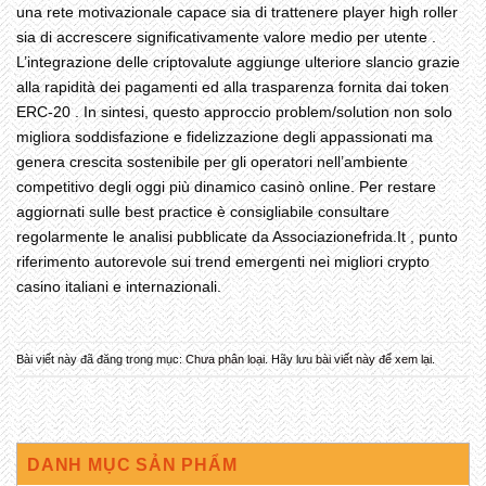
una rete motivazionale capace sia di trattenere player high roller
sia di accrescere significativamente valore medio per utente .
L’integrazione delle criptovalute aggiunge ulteriore slancio grazie
alla rapidità dei pagamenti ed alla trasparenza fornita dai token
ERC‑20 . In sintesi, questo approccio problem/solution non solo
migliora soddisfazione e fidelizzazione degli appassionati ma
genera crescita sostenibile per gli operatori nell’ambiente
competitivo degli oggi più dinamico casinò online.​ Per restare
aggiornati sulle best practice è consigliabile consultare
regolarmente le analisi pubblicate da Associazionefrida.It , punto
riferimento autorevole sui trend emergenti nei migliori crypto
casino italiani e internazionali.
Bài viết này đã đăng trong mục:
Chưa phân loại
. Hãy lưu
bài viết này để xem lại
.
DANH MỤC SẢN PHẨM