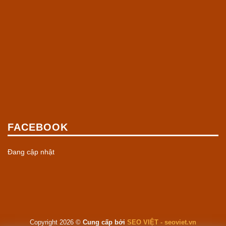
FACEBOOK
Đang cập nhật
Copyright 2026 ©
Cung cấp bởi
SEO VIỆT - seoviet.vn