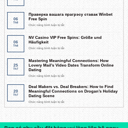
Kenspin
Source
of
Праверка вашага прагрэсу ставак Winbet
Funds
06
Free Spin
Declaration
Th8
Chức năng bình luận bị tắt
ở
Праверка
вашага
NV Casino VIP Free Spins: Größe und
прагрэсу
06
Häufigkeit
ставак
Th8
Winbet
Chức năng bình luận bị tắt
ở
Free
NV
Spin
Casino
Mastering Meaningful Connections: How
VIP
25
Lovery Mail’s Video Dates Transform Online
Free
Th7
Dating
Spins:
Größe
Chức năng bình luận bị tắt
ở
und
Mastering
Häufigkeit
Meaningful
Deal Makers vs. Deal Breakers: How to Find
Connections:
20
Meaningful Connections on Drogan’s Holiday
How
Th7
Dating Scene
Lovery
Chức năng bình luận bị tắt
ở
Mail’s
Deal
Video
Makers
Dates
vs.
Transform
Deal
Online
Breakers:
Dating