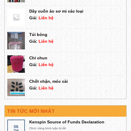
Dây cuốn áo sơ mi các loại
Giá:
Liên hệ
Túi bóng
Giá:
Liên hệ
Chỉ chun
Giá:
Liên hệ
Chốt chặn, móc cài
Giá:
Liên hệ
TIN TỨC MỚI NHẤT
Kenspin Source of Funds Declaration
06
Chức năng bình luận bị tắt
ở
Th8