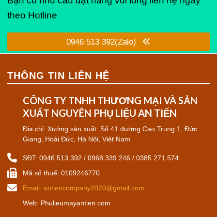
Bạn có nhu cầu đặt hàng vui lòng liên hệ ngay
How
to
theo Hotline
Find
Meaningful
Connections
0946 513 392(Zalo)
on
Drogan’s
Holiday
Dating
Scene
THÔNG TIN LIÊN HỆ
CÔNG TY TNHH THƯƠNG MẠI VÀ SẢN
XUẤT NGUYÊN PHỤ LIỆU AN TIẾN
Địa chỉ: Xưởng sản xuất: Số 41 đường Cao Trung 1, Đức
Giang, Hoài Đức, Hà Nội, Việt Nam
SĐT: 0946 513 392 / 0968 339 246 / 0385 271 574
Mã số thuế: 0109246770
Email: antiencompany2020@gmail.com
Web: Phulieumayantien.com