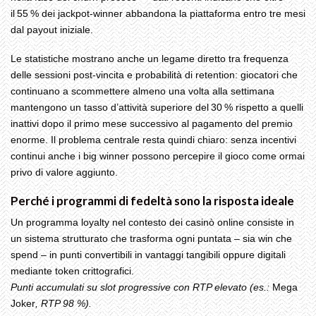
il 55 % dei jackpot‑winner abbandona la piattaforma entro tre mesi
dal payout iniziale.
Le statistiche mostrano anche un legame diretto tra frequenza
delle sessioni post‑vincita e probabilità di retention: giocatori che
continuano a scommettere almeno una volta alla settimana
mantengono un tasso d’attività superiore del 30 % rispetto a quelli
inattivi dopo il primo mese successivo al pagamento del premio
enorme. Il problema centrale resta quindi chiaro: senza incentivi
continui anche i big winner possono percepire il gioco come ormai
privo di valore aggiunto.
Perché i programmi di fedeltà sono la risposta ideale
Un programma loyalty nel contesto dei casinò online consiste in
un sistema strutturato che trasforma ogni puntata – sia win che
spend – in punti convertibili in vantaggi tangibili oppure digitali
mediante token crittografici.​
Punti accumulati su slot progressive con RTP elevato (es.:
Mega
Joker
, RTP 98 %).