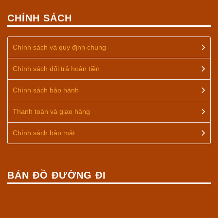
CHÍNH SÁCH
Chính sách và quy định chung
Chính sách đổi trả hoàn tiền
Chính sách bảo hành
Thanh toán và giao hàng
Chính sách bảo mật
BẢN ĐỒ ĐƯỜNG ĐI