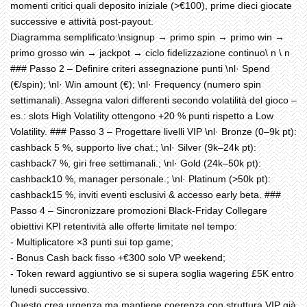
momenti critici quali deposito iniziale (>€100), prime dieci giocate
successive e attività post‑payout.
Diagramma semplificato:\nsignup → primo spin → primo win →
primo grosso win → jackpot → ciclo fidelizzazione continuo​\ n \ n
### Passo 2 – Definire criteri assegnazione punti \nl· Spend
(€/spin); \nl· Win amount (€); \nl· Frequency (numero spin
settimanali). Assegna valori differenti secondo volatilità del gioco –
es.: slots High Volatility ottengono +20 % punti rispetto a Low
Volatility​. ### Passo 3 – Progettare livelli VIP \nl· Bronze (0–9k pt):
cashback 5 %, supporto live chat.; \nl· Silver (9k–24k pt):
cashback7 %, giri free settimanali.; \nl· Gold (24k–50k pt):
cashback10 %, manager personale.; \nl· Platinum (>50k pt):
cashback15 %, inviti eventi esclusivi & accesso early beta​. ###
Passo 4 – Sincronizzare promozioni Black‑Friday Collegare
obiettivi KPI retentività alle offerte limitate nel tempo:
‐ Multiplicatore ×3 punti sui top game;
‐ Bonus Cash back fisso +€300 solo VP weekend;
‐ Token reward aggiuntivo se si supera soglia wagering £5K entro
lunedì successivo.
Questo crea urgenza ma mantiene coerenza con struttura VIP già