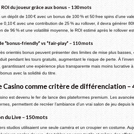
u ROI du joueur grâce aux bonus – 130 mots
un dépôt de 100 € avec un bonus de 100 % et 50 free spins d’une valeur
e 0,10 € avec une contribution de 25 % au rollover, il devra générer 
de 96 % et une volatilité moyenne, le ROI estimé après le rollover est
e “bonus‑friendly” vs “fair‑play” – 110 mots
rès orientés bonus peuvent présenter des limites de mise plus basses, ce 
uit pendant les tours gratuits, augmentant le risque de perte. À l’invers
 garantissant une expérience plus transparente mais moins lucrative à 
bonus avec la solidité du titre.
e Casino comme critère de différenciation –
asino est devenu le fer de lance des plateformes premium. Les avancée
rnes, permettent de recréer l’ambiance d’un vrai salon de jeu depuis l
n du Live – 150 mots
rs studios utilisaient une seule caméra et un croupier en costume. Auj