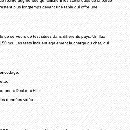
e réalité augmentée qui affichent les statistiques de la partie
 restent plus longtemps devant une table qui offre une
ide de serveurs de test situés dans différents pays. Un flux
 150 ms. Les tests incluent également la charge du chat, qui
d’encodage.
ette.
tons « Deal », « Hit ».
 les données vidéo.