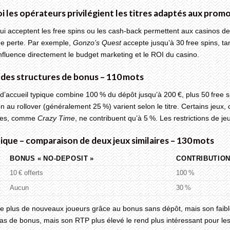
 les opérateurs privilégient les titres adaptés aux prom
qui acceptent les free spins ou les cash‑back permettent aux casinos 
de perte. Par exemple,
Gonzo’s Quest
accepte jusqu’à 30 free spins, t
é influence directement le budget marketing et le ROI du casino.
 des structures de bonus – 110 mots
’accueil typique combine 100 % du dépôt jusqu’à 200 €, plus 50 free sp
on au rollover (généralement 25 %) varient selon le titre. Certains jeu
tres, comme
Crazy Time
, ne contribuent qu’à 5 %. Les restrictions de 
ique – comparaison de deux jeux similaires – 130 mots
BONUS « NO‑DEPOSIT »
CONTRIBUTIO
10 € offerts
100 %
Aucun
30 %
re plus de nouveaux joueurs grâce au bonus sans dépôt, mais son faible
as de bonus, mais son RTP plus élevé le rend plus intéressant pour le