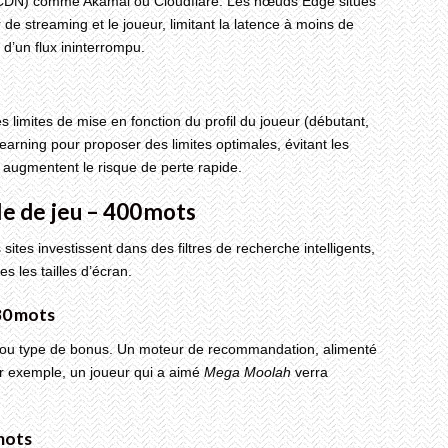
u (CDN) comme Akamai ou Cloudflare. Les nœuds Edge situés
de streaming et le joueur, limitant la latence à moins de
d’un flux ininterrompu.
 limites de mise en fonction du profil du joueur (débutant,
learning pour proposer des limites optimales, évitant les
i augmentent le risque de perte rapide.
ble de jeu – 400 mots
sites investissent dans des filtres de recherche intelligents,
 les tailles d’écran.
30 mots
eur ou type de bonus. Un moteur de recommandation, alimenté
Par exemple, un joueur qui a aimé
Mega Moolah
verra
mots