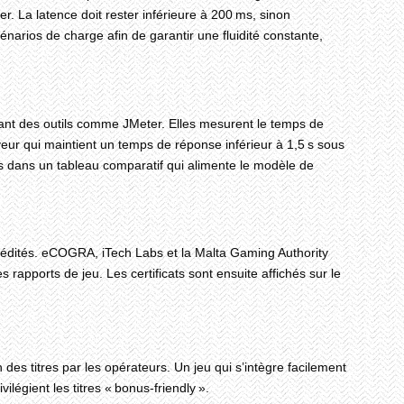
er. La latence doit rester inférieure à 200 ms, sinon
énarios de charge afin de garantir une fluidité constante,
sant des outils comme JMeter. Elles mesurent le temps de
ur qui maintient un temps de réponse inférieur à 1,5 s sous
s dans un tableau comparatif qui alimente le modèle de
crédités. eCOGRA, iTech Labs et la Malta Gaming Authority
 rapports de jeu. Les certificats sont ensuite affichés sur le
 des titres par les opérateurs. Un jeu qui s’intègre facilement
légient les titres « bonus‑friendly ».