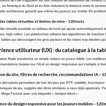
isseurs de Live s’appuient sur des réseaux de distribution de conten
 en Amérique du Nord et en Asie réduisent la distance entre le serveur 
tte architecture garantit que même les joueurs sur mobile 4G profitent 
es tables virtuelles et limites de mise – 120 mots
le virtuelle possède un tableau de bord qui ajuste automatiquement les
ire, high‑roller). Les plateformes utilisent des algorithmes de machine 
 faibles qui découragent les gros parieurs et les mises trop élevées qu
rience utilisateur (UX) : du catalogue à la ta
tion fluide transforme un simple visiteur en joueur fidèle. Les meilleurs 
andations basées sur l’IA et un design responsive qui s’adapte à toutes
on du site, filtres de recherche, recommandations IA – 1
déroulants permettent de trier les jeux par RTP, volatilité, fourniss
storiques de jeu, suggère des titres similaires à ceux déjà appréciés. 
e
Mega Fortune
avec une étiquette « Jackpot élevé ».
nce du design responsive pour les joueurs mobiles – 120 