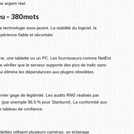
ne argent réel
.
jeu – 380 mots
 technologie sous‑jacent. La stabilité du logiciel, la
expérience fiable et sécurisée.
hone, une tablette ou un PC. Les fournisseurs comme NetEnt
e vérifier que le serveur supporte des pics de trafic sans
ui élimine les dépendances aux plugins obsolètes.
emier gage de légitimité. Les audits RNG réalisés par
 (par exemple 96,5 % pour
Starburst
). La conformité aux
e tableau de confiance.
édiés utilisent plusieurs caméras, un éclairage