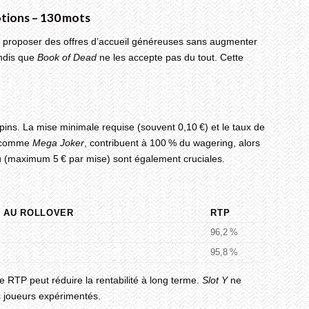
otions – 130 mots
de proposer des offres d’accueil généreuses sans augmenter
andis que
Book of Dead
ne les accepte pas du tout. Cette
ins. La mise minimale requise (souvent 0,10 €) et le taux de
x, comme
Mega Joker
, contribuent à 100 % du wagering, alors
jeu (maximum 5 € par mise) sont également cruciales.
N AU ROLLOVER
RTP
96,2 %
95,8 %
 RTP peut réduire la rentabilité à long terme.
Slot Y
ne
s joueurs expérimentés.