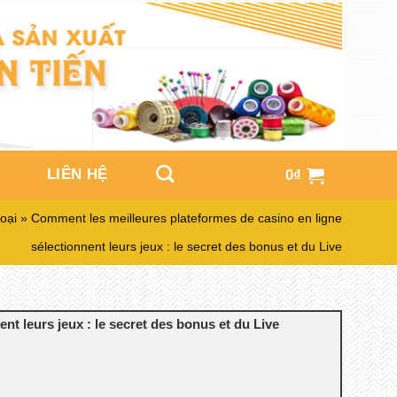
LIÊN HỆ
0
₫
oại
»
Comment les meilleures plateformes de casino en ligne
sélectionnent leurs jeux : le secret des bonus et du Live
nt leurs jeux : le secret des bonus et du Live