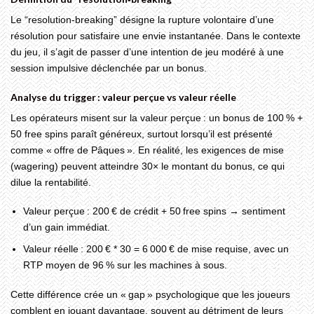
Le “resolution‑breaking” désigne la rupture volontaire d’une
résolution pour satisfaire une envie instantanée. Dans le contexte
du jeu, il s’agit de passer d’une intention de jeu modéré à une
session impulsive déclenchée par un bonus.
Analyse du trigger : valeur perçue vs valeur réelle
Les opérateurs misent sur la valeur perçue : un bonus de 100 % +
50 free spins paraît généreux, surtout lorsqu’il est présenté
comme « offre de Pâques ». En réalité, les exigences de mise
(wagering) peuvent atteindre 30× le montant du bonus, ce qui
dilue la rentabilité.
Valeur perçue : 200 € de crédit + 50 free spins → sentiment
d’un gain immédiat.
Valeur réelle : 200 € * 30 = 6 000 € de mise requise, avec un
RTP moyen de 96 % sur les machines à sous.
Cette différence crée un « gap » psychologique que les joueurs
comblent en jouant davantage, souvent au détriment de leurs