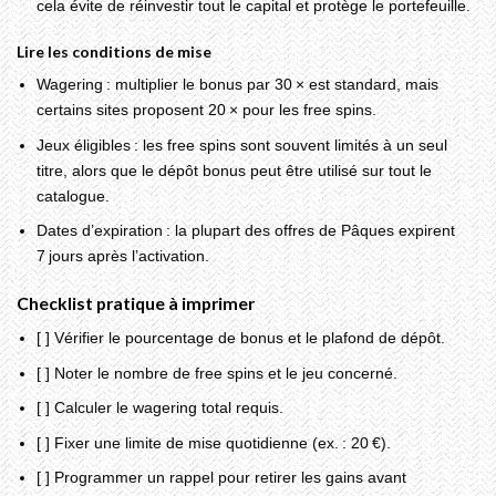
cela évite de réinvestir tout le capital et protège le portefeuille.
Lire les conditions de mise
Wagering : multiplier le bonus par 30 × est standard, mais
certains sites proposent 20 × pour les free spins.
Jeux éligibles : les free spins sont souvent limités à un seul
titre, alors que le dépôt bonus peut être utilisé sur tout le
catalogue.
Dates d’expiration : la plupart des offres de Pâques expirent
7 jours après l’activation.
Checklist pratique à imprimer
[ ] Vérifier le pourcentage de bonus et le plafond de dépôt.
[ ] Noter le nombre de free spins et le jeu concerné.
[ ] Calculer le wagering total requis.
[ ] Fixer une limite de mise quotidienne (ex. : 20 €).
[ ] Programmer un rappel pour retirer les gains avant