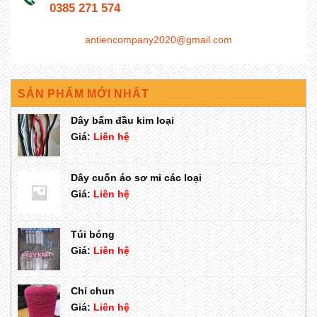
0385 271 574
antiencompany2020@gmail.com
SẢN PHẨM MỚI NHẤT
Dây bấm đầu kim loại
Giá:
Liên hệ
Dây cuốn áo sơ mi các loại
Giá:
Liên hệ
Túi bóng
Giá:
Liên hệ
Chỉ chun
Giá:
Liên hệ