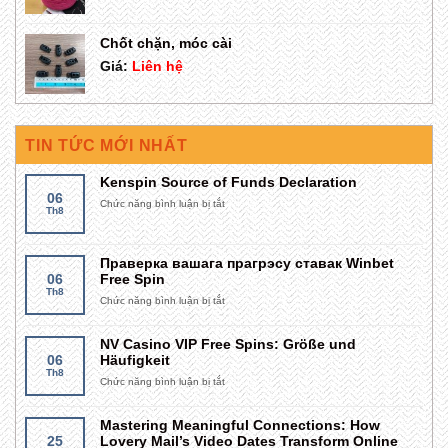
Chốt chặn, móc cài
Giá:
Liên hệ
TIN TỨC MỚI NHẤT
Kenspin Source of Funds Declaration
06
Chức năng bình luận bị tắt
ở
Th8
Kenspin
Source
of
Праверка вашага прагрэсу ставак Winbet
Funds
06
Free Spin
Declaration
Th8
Chức năng bình luận bị tắt
ở
Праверка
вашага
NV Casino VIP Free Spins: Größe und
прагрэсу
06
Häufigkeit
ставак
Th8
Winbet
Chức năng bình luận bị tắt
ở
Free
NV
Spin
Casino
Mastering Meaningful Connections: How
VIP
25
Lovery Mail’s Video Dates Transform Online
Free