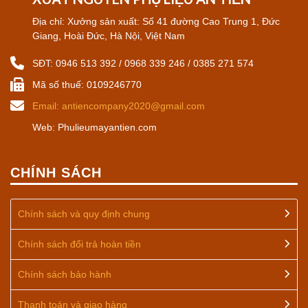
Địa chỉ: Xưởng sản xuất: Số 41 đường Cao Trung 1, Đức
Giang, Hoài Đức, Hà Nội, Việt Nam
SĐT: 0946 513 392 / 0968 339 246 / 0385 271 574
Mã số thuế: 0109246770
Email: antiencompany2020@gmail.com
Web: Phulieumayantien.com
CHÍNH SÁCH
Chính sách và quy định chung
Chính sách đổi trả hoàn tiền
Chính sách bảo hành
Thanh toán và giao hàng