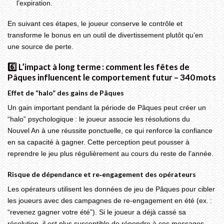
l’expiration.
En suivant ces étapes, le joueur conserve le contrôle et
transforme le bonus en un outil de divertissement plutôt qu’en
une source de perte.
6️⃣ L’impact à long terme : comment les fêtes de
Pâques influencent le comportement futur – 340 mots
Effet de “halo” des gains de Pâques
Un gain important pendant la période de Pâques peut créer un
“halo” psychologique : le joueur associe les résolutions du
Nouvel An à une réussite ponctuelle, ce qui renforce la confiance
en sa capacité à gagner. Cette perception peut pousser à
reprendre le jeu plus régulièrement au cours du reste de l’année.
Risque de dépendance et re‑engagement des opérateurs
Les opérateurs utilisent les données de jeu de Pâques pour cibler
les joueurs avec des campagnes de re‑engagement en été (ex. :
“revenez gagner votre été”). Si le joueur a déjà cassé sa
résolution, il est plus susceptible de répondre à ces messages.