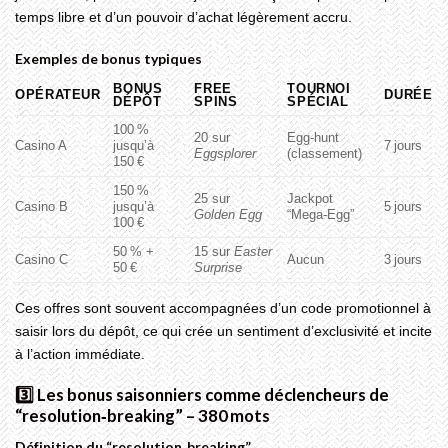
temps libre et d’un pouvoir d’achat légèrement accru.
Exemples de bonus typiques
BONUS
FREE
TOURNOI
OPÉRATEUR
DURÉE
DÉPÔT
SPINS
SPÉCIAL
100 %
20 sur
Egg‑hunt
Casino A
jusqu’à
7 jours
Eggsplorer
(classement)
150 €
150 %
25 sur
Jackpot
Casino B
jusqu’à
5 jours
Golden Egg
“Mega‑Egg”
100 €
50 % +
15 sur
Easter
Casino C
Aucun
3 jours
50 €
Surprise
Ces offres sont souvent accompagnées d’un code promotionnel à
saisir lors du dépôt, ce qui crée un sentiment d’exclusivité et incite
à l’action immédiate.
3️⃣ Les bonus saisonniers comme déclencheurs de
“resolution‑breaking” – 380 mots
Définition du “resolution‑breaking”