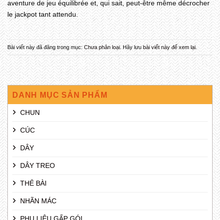
aventure de jeu équilibrée et, qui sait, peut‑être même décrocher
le jackpot tant attendu.
Bài viết này đã đăng trong mục:
Chưa phân loại
. Hãy lưu
bài viết này để xem lại
.
DANH MỤC SẢN PHẨM
CHUN
CÚC
DÂY
DÂY TREO
THẺ BÀI
NHÃN MÁC
PHỤ LIỆU GẤP GÓI