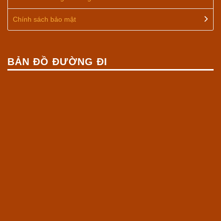
Chính sách bảo mật
BẢN ĐỒ ĐƯỜNG ĐI