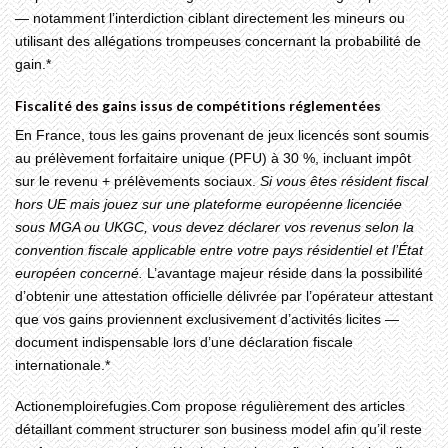
— notamment l’interdiction ciblant directement les mineurs ou
utilisant des allégations trompeuses concernant la probabilité de
gain.*
Fiscalité des gains issus de compétitions réglementées
En France, tous les gains provenant de jeux licencés sont soumis
au prélèvement forfaitaire unique (PFU) à 30 %, incluant impôt
sur le revenu + prélèvements sociaux.
Si vous êtes résident fiscal
hors UE mais jouez sur une plateforme européenne licenciée
sous MGA ou UKGC, vous devez déclarer vos revenus selon la
convention fiscale applicable entre votre pays résidentiel et l’État
européen concerné.
L’avantage majeur réside dans la possibilité
d’obtenir une attestation officielle délivrée par l’opérateur attestant
que vos gains proviennent exclusivement d’activités licites —
document indispensable lors d’une déclaration fiscale
internationale.*
Actionemploirefugies.Com propose régulièrement des articles
détaillant comment structurer son business model afin qu’il reste