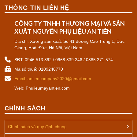
THÔNG TIN LIÊN HỆ
CÔNG TY TNHH THƯƠNG MẠI VÀ SẢN
XUẤT NGUYÊN PHỤ LIỆU AN TIẾN
Địa chỉ: Xưởng sản xuất: Số 41 đường Cao Trung 1, Đức
Giang, Hoài Đức, Hà Nội, Việt Nam
SĐT: 0946 513 392 / 0968 339 246 / 0385 271 574
Mã số thuế: 0109246770
Email: antiencompany2020@gmail.com
Web: Phulieumayantien.com
CHÍNH SÁCH
Chính sách và quy định chung