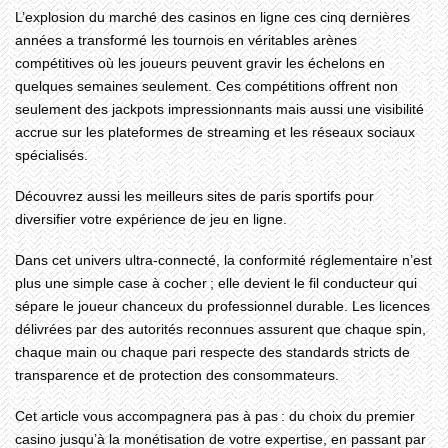
L’explosion du marché des casinos en ligne ces cinq dernières
années a transformé les tournois en véritables arènes
compétitives où les joueurs peuvent gravir les échelons en
quelques semaines seulement. Ces compétitions offrent non
seulement des jackpots impressionnants mais aussi une visibilité
accrue sur les plateformes de streaming et les réseaux sociaux
spécialisés.
Découvrez aussi les
meilleurs sites de paris sportifs
pour
diversifier votre expérience de jeu en ligne.
Dans cet univers ultra‑connecté, la conformité réglementaire n’est
plus une simple case à cocher ; elle devient le fil conducteur qui
sépare le joueur chanceux du professionnel durable. Les licences
délivrées par des autorités reconnues assurent que chaque spin,
chaque main ou chaque pari respecte des standards stricts de
transparence et de protection des consommateurs.
Cet article vous accompagnera pas à pas : du choix du premier
casino jusqu’à la monétisation de votre expertise, en passant par