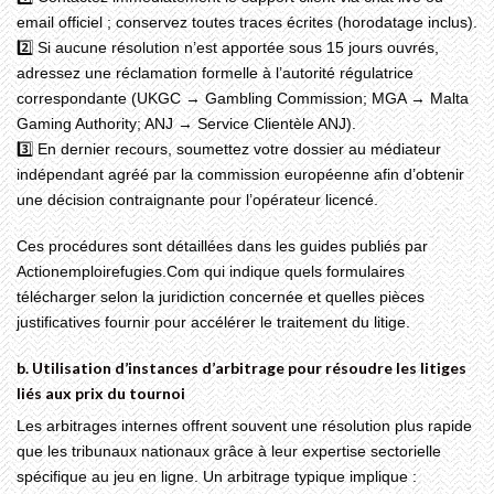
email officiel ; conservez toutes traces écrites (horodatage inclus).
2️⃣ Si aucune résolution n’est apportée sous 15 jours ouvrés,
adressez une réclamation formelle à l’autorité régulatrice
correspondante (UKGC → Gambling Commission; MGA → Malta
Gaming Authority; ANJ → Service Clientèle ANJ).
3️⃣ En dernier recours, soumettez votre dossier au médiateur
indépendant agréé par la commission européenne afin d’obtenir
une décision contraignante pour l’opérateur licencé.
Ces procédures sont détaillées dans les guides publiés par
Actionemploirefugies.Com qui indique quels formulaires
télécharger selon la juridiction concernée et quelles pièces
justificatives fournir pour accélérer le traitement du litige.
b. Utilisation d’instances d’arbitrage pour résoudre les litiges
liés aux prix du tournoi
Les arbitrages internes offrent souvent une résolution plus rapide
que les tribunaux nationaux grâce à leur expertise sectorielle
spécifique au jeu en ligne. Un arbitrage typique implique :