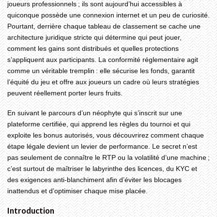
joueurs professionnels ; ils sont aujourd’hui accessibles à
quiconque possède une connexion internet et un peu de curiosité.
Pourtant, derrière chaque tableau de classement se cache une
architecture juridique stricte qui détermine qui peut jouer,
comment les gains sont distribués et quelles protections
s’appliquent aux participants. La conformité réglementaire agit
comme un véritable tremplin : elle sécurise les fonds, garantit
l’équité du jeu et offre aux joueurs un cadre où leurs stratégies
peuvent réellement porter leurs fruits.
En suivant le parcours d’un néophyte qui s’inscrit sur une
plateforme certifiée, qui apprend les règles du tournoi et qui
exploite les bonus autorisés, vous découvrirez comment chaque
étape légale devient un levier de performance. Le secret n’est
pas seulement de connaître le RTP ou la volatilité d’une machine ;
c’est surtout de maîtriser le labyrinthe des licences, du KYC et
des exigences anti‑blanchiment afin d’éviter les blocages
inattendus et d’optimiser chaque mise placée.
Introduction