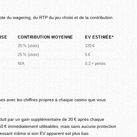
pte du wagering, du RTP du jeu choisi et de la contribution
ISE
CONTRIBUTION MOYENNE
EV ESTIMÉE*
20 % (slots)
120 €
25 % (slots)
5 €
N/A
0,2 × pertes
cases avec les chiffres propres à chaque casino que vous
.
duit par un gain supplémentaire de 30 € après chaque
50 € immédiatement utilisables, mais sans aucune protection
téressant même si son EV apparent est plus bas.