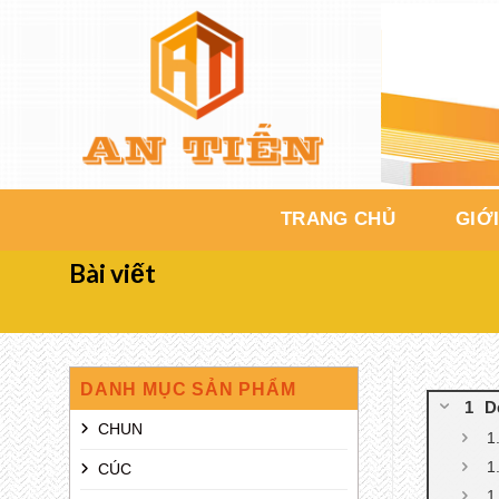
Chuyển
đến
nội
dung
TRANG CHỦ
GIỚI
Bài viết
DANH MỤC SẢN PHẨM
D
CHUN
CÚC