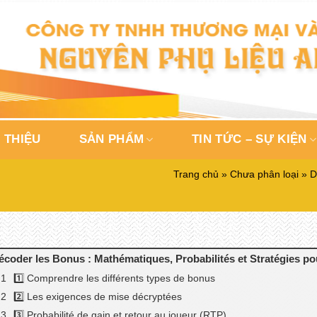
 THIỆU
SẢN PHẨM
TIN TỨC – SỰ KIỆN
Trang chủ
»
Chưa phân loại
»
D
écoder les Bonus : Mathématiques, Probabilités et Stratégies p
1️⃣ Comprendre les différents types de bonus
2️⃣ Les exigences de mise décryptées
3️⃣ Probabilité de gain et retour au joueur (RTP)