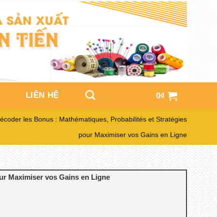
LIÊN HỆ
0
₫
écoder les Bonus : Mathématiques, Probabilités et Stratégies
pour Maximiser vos Gains en Ligne
our Maximiser vos Gains en Ligne