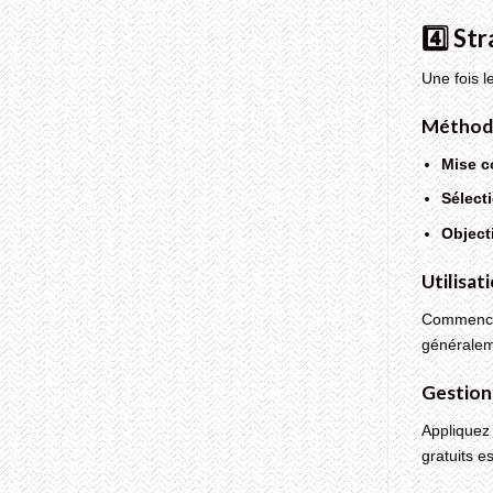
4️⃣ St
Une fois l
Méthode
Mise c
Sélect
Object
Utilisat
Commencez 
généraleme
Gestion
Appliquez 
gratuits e