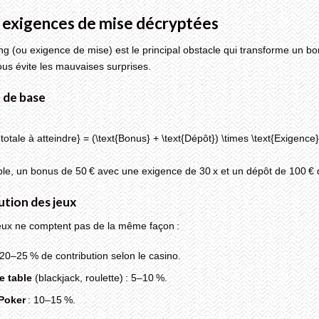
s exigences de mise décryptées
g (ou exigence de mise) est le principal obstacle qui transforme un 
ous évite les mauvaises surprises.
 de base
 totale à atteindre} = (\text{Bonus} + \text{Dépôt}) \times \text{Exigence}
e, un bonus de 50 € avec une exigence de 30 x et un dépôt de 100 € do
ution des jeux
jeux ne comptent pas de la même façon :
 20–25 % de contribution selon le casino.
e table
(blackjack, roulette) : 5–10 %.
Poker
: 10–15 %.