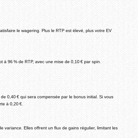
isfaire le wagering. Plus le RTP est élevé, plus votre EV
t à 96 % de RTP, avec une mise de 0,10 € par spin.
de 0,40 € qui sera compensée par le bonus initial. Si vous
te à 0,20 €.
 variance. Elles offrent un flux de gains régulier, limitant les