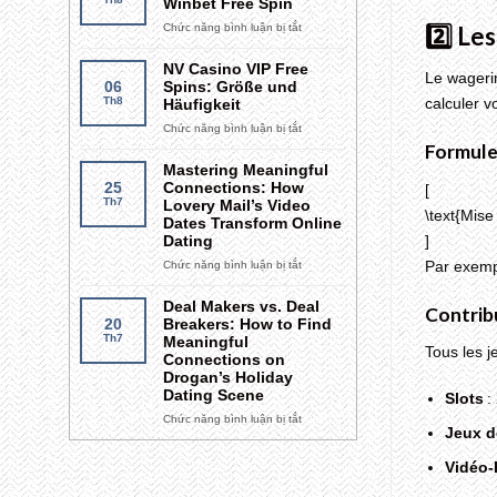
Winbet Free Spin
Declaration
Chức năng bình luận bị tắt
ở
2️⃣ Le
Праверка
вашага
NV Casino VIP Free
Le wagerin
прагрэсу
06
Spins: Größe und
ставак
calculer v
Th8
Häufigkeit
Winbet
Chức năng bình luận bị tắt
ở
Free
Formule
NV
Spin
Casino
Mastering Meaningful
VIP
25
Connections: How
[
Free
Th7
Lovery Mail’s Video
\text{Mise
Spins:
Dates Transform Online
Größe
]
Dating
und
Par exempl
Chức năng bình luận bị tắt
ở
Häufigkeit
Mastering
Meaningful
Deal Makers vs. Deal
Contrib
Connections:
20
Breakers: How to Find
How
Th7
Meaningful
Tous les 
Lovery
Connections on
Mail’s
Drogan’s Holiday
Video
Dating Scene
Slots
:
Dates
Chức năng bình luận bị tắt
ở
Transform
Jeux d
Deal
Online
Makers
Dating
Vidéo‑
vs.
Deal