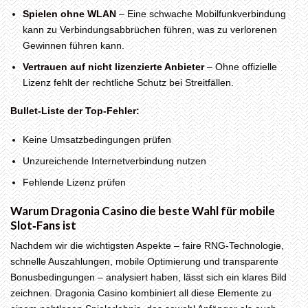
Spielen ohne WLAN
– Eine schwache Mobilfunkverbindung
kann zu Verbindungsabbrüchen führen, was zu verlorenen
Gewinnen führen kann.
Vertrauen auf nicht lizenzierte Anbieter
– Ohne offizielle
Lizenz fehlt der rechtliche Schutz bei Streitfällen.
Bullet‑Liste der Top‑Fehler:
Keine Umsatzbedingungen prüfen
Unzureichende Internetverbindung nutzen
Fehlende Lizenz prüfen
Warum Dragonia Casino die beste Wahl für mobile
Slot‑Fans ist
Nachdem wir die wichtigsten Aspekte – faire RNG‑Technologie,
schnelle Auszahlungen, mobile Optimierung und transparente
Bonusbedingungen – analysiert haben, lässt sich ein klares Bild
zeichnen. Dragonia Casino kombiniert all diese Elemente zu