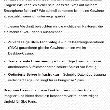
Fragen: Wie kann ich sicher sein, dass die Slots auf meinem
Smartphone fair sind? Wie schnell bekomme ich meine Gewinne
ausgezahlt, wenn ich unterwegs spiele?
In diesem Abschnitt beleuchten wir die wichtigsten Faktoren, die
ein mobiles Slot‑Erlebnis auszeichnen:
Zuverlässige RNG‑Technologie
– Zufallszahlengeneratoren
(RNG) garantieren gleiche Gewinnchancen wie im
Desktop‑Casino.
Transparente Lizenzierung
– Eine gültige Lizenz von einer
anerkannten Aufsichtsbehörde schützt Spieler vor Betrug.
Optimierte Server‑Infrastruktur
– Schnelle Datenübertragung
verhindert Lags und sorgt für reibungslose Spins.
Dragonia Casino
hat diese Punkte in sein mobiles Angebot
integriert und bietet damit ein besonders vertrauenswürdiges
Umfeld für Slot‑Fans.