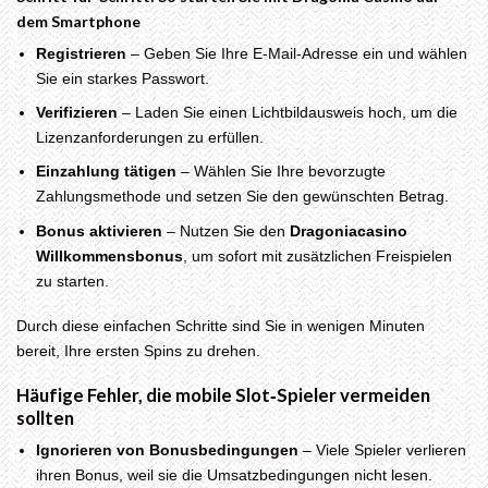
dem Smartphone
Registrieren
– Geben Sie Ihre E‑Mail-Adresse ein und wählen
Sie ein starkes Passwort.
Verifizieren
– Laden Sie einen Lichtbildausweis hoch, um die
Lizenzanforderungen zu erfüllen.
Einzahlung tätigen
– Wählen Sie Ihre bevorzugte
Zahlungsmethode und setzen Sie den gewünschten Betrag.
Bonus aktivieren
– Nutzen Sie den
Dragoniacasino
Willkommensbonus
, um sofort mit zusätzlichen Freispielen
zu starten.
Durch diese einfachen Schritte sind Sie in wenigen Minuten
bereit, Ihre ersten Spins zu drehen.
Häufige Fehler, die mobile Slot‑Spieler vermeiden
sollten
Ignorieren von Bonusbedingungen
– Viele Spieler verlieren
ihren Bonus, weil sie die Umsatzbedingungen nicht lesen.