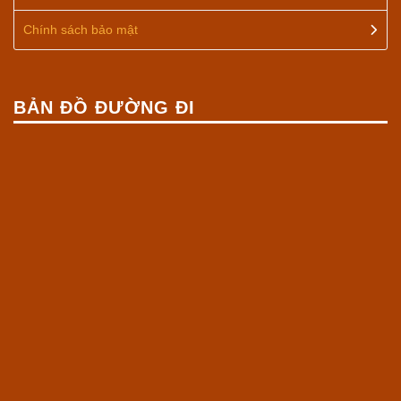
Chính sách bảo mật
BẢN ĐỒ ĐƯỜNG ĐI