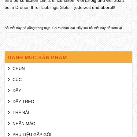
Ihre persönlichen Limits einzuhalten. Viel Erfolg und viel Spaß
beim Drehen Ihrer Lieblings‑Slots – jederzeit und überall!
Bài viết này đã đăng trong mục:
Chưa phân loại
. Hãy lưu
bài viết này để xem lại
.
DANH MỤC SẢN PHẨM
CHUN
CÚC
DÂY
DÂY TREO
THẺ BÀI
NHÃN MÁC
PHỤ LIỆU GẤP GÓI