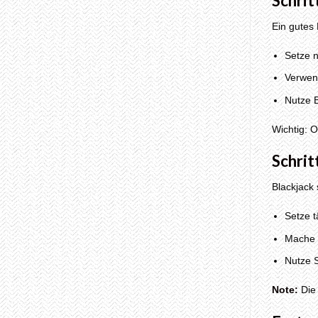
Schri
Breakers:
How
Ein gutes 
to
Find
Meaningful
Setze 
Connections
on
Verwend
Drogan’s
Holiday
Nutze B
Dating
Scene
Wichtig: O
Schrit
Blackjack
Setze t
Mache 
Nutze S
Note:
Die 