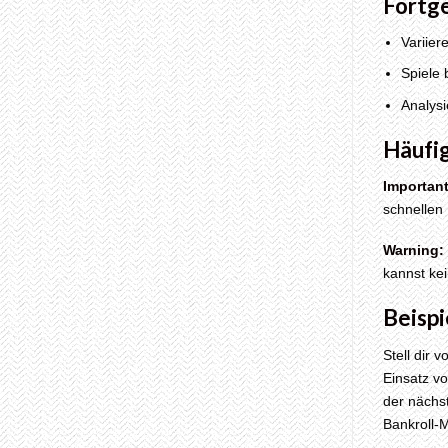
Fortge
Variier
Spiele 
Analysi
Häufig
Important
schnellen 
Warning:
kannst ke
Beispi
Stell dir 
Einsatz vo
der nächs
Bankroll‑