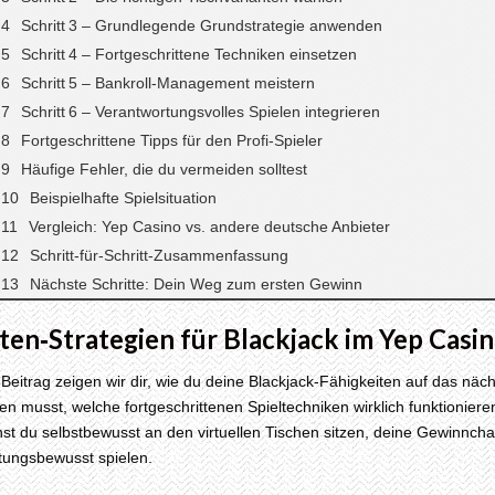
Schritt 3 – Grundlegende Grundstrategie anwenden
Schritt 4 – Fortgeschrittene Techniken einsetzen
Schritt 5 – Bankroll‑Management meistern
Schritt 6 – Verantwortungsvolles Spielen integrieren
Fortgeschrittene Tipps für den Profi‑Spieler
Häufige Fehler, die du vermeiden solltest
Beispielhafte Spielsituation
Vergleich: Yep Casino vs. andere deutsche Anbieter
Schritt‑für‑Schritt‑Zusammenfassung
Nächste Schritte: Dein Weg zum ersten Gewinn
ten‑Strategien für Blackjack im Yep Cas
Beitrag zeigen wir dir, wie du deine Blackjack‑Fähigkeiten auf das näc
n musst, welche fortgeschrittenen Spieltechniken wirklich funktionier
st du selbstbewusst an den virtuellen Tischen sitzen, deine Gewinnch
tungsbewusst spielen.