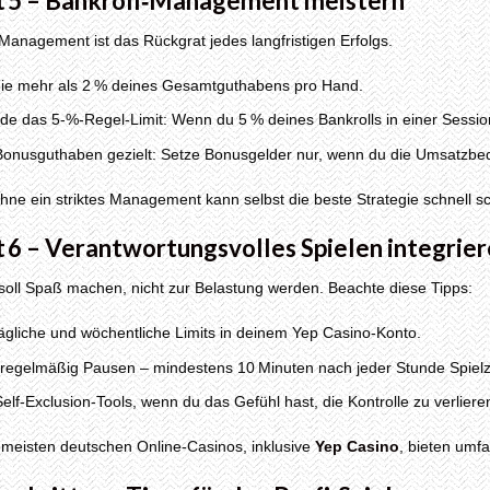
tt 5 – Bankroll‑Management meistern
Management ist das Rückgrat jedes langfristigen Erfolgs.
nie mehr als 2 % deines Gesamtguthabens pro Hand.
e das 5‑%‑Regel‑Limit: Wenn du 5 % deines Bankrolls in einer Session 
onusguthaben gezielt: Setze Bonusgelder nur, wenn du die Umsatzbedi
hne ein striktes Management kann selbst die beste Strategie schnell sc
t 6 – Verantwortungsvolles Spielen integrie
 soll Spaß machen, nicht zur Belastung werden. Beachte diese Tipps:
ägliche und wöchentliche Limits in deinem Yep Casino‑Konto.
regelmäßig Pausen – mindestens 10 Minuten nach jeder Stunde Spielze
elf‑Exclusion-Tools, wenn du das Gefühl hast, die Kontrolle zu verliere
meisten deutschen Online‑Casinos, inklusive
Yep Casino
, bieten umf