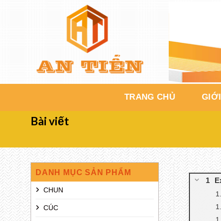
Chuyển
đến
nội
dung
TRANG CHỦ
GIỚI
Bài viết
DANH MỤC SẢN PHẨM
E
CHUN
CÚC