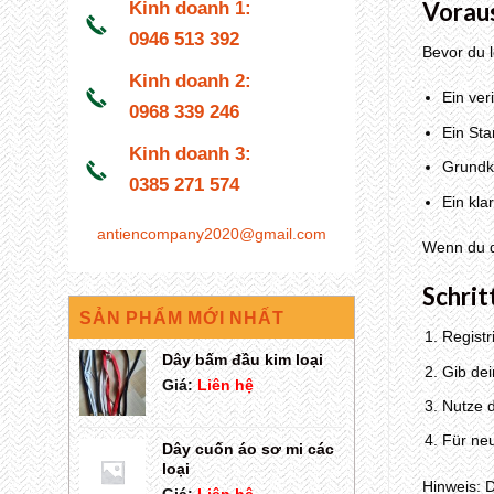
Voraus
Kinh doanh 1:
0946 513 392
Bevor du l
Kinh doanh 2:
Ein ver
0968 339 246
Ein St
Kinh doanh 3:
Grundke
0385 271 574
Ein kla
antiencompany2020@gmail.com
Wenn du di
Schrit
SẢN PHẨM MỚI NHẤT
Registr
Dây bấm đầu kim loại
Gib dei
Giá:
Liên hệ
Nutze d
Für neu
Dây cuốn áo sơ mi các
loại
Hinweis: D