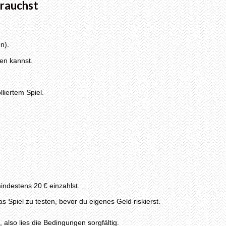
brauchst
n).
en kannst.
lliertem Spiel.
ndestens 20 € einzahlst.
 Spiel zu testen, bevor du eigenes Geld riskierst.
also lies die Bedingungen sorgfältig.