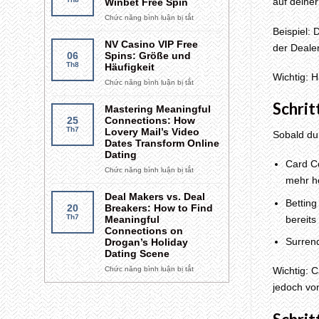
auf deine
Winbet Free Spin
Declaration
Chức năng bình luận bị tắt
ở
Праверка
Beispiel: 
вашага
NV Casino VIP Free
der Dealer
прагрэсу
06
Spins: Größe und
ставак
Th8
Häufigkeit
Winbet
Wichtig: H
Chức năng bình luận bị tắt
ở
Free
NV
Spin
Schrit
Casino
Mastering Meaningful
VIP
25
Connections: How
Free
Th7
Lovery Mail’s Video
Sobald du
Spins:
Dates Transform Online
Größe
Dating
und
Card Co
Chức năng bình luận bị tắt
ở
Häufigkeit
mehr ho
Mastering
Meaningful
Deal Makers vs. Deal
Betting
Connections:
20
Breakers: How to Find
How
Th7
bereits
Meaningful
Lovery
Connections on
Mail’s
Surrend
Drogan’s Holiday
Video
Dating Scene
Dates
Chức năng bình luận bị tắt
ở
Wichtig: C
Transform
Deal
Online
jedoch v
Makers
Dating
vs.
Deal