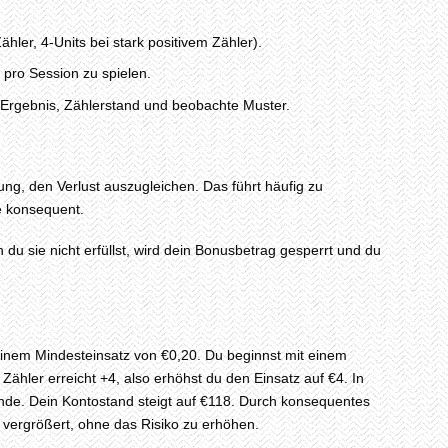
hler, 4‑Units bei stark positivem Zähler).
 pro Session zu spielen.
 Ergebnis, Zählerstand und beobachte Muster.
nung, den Verlust auszugleichen. Das führt häufig zu
be konsequent.
 sie nicht erfüllst, wird dein Bonusbetrag gesperrt und du
t einem Mindesteinsatz von €0,20. Du beginnst mit einem
ähler erreicht +4, also erhöhst du den Einsatz auf €4. In
nde. Dein Kontostand steigt auf €118. Durch konsequentes
ergrößert, ohne das Risiko zu erhöhen.