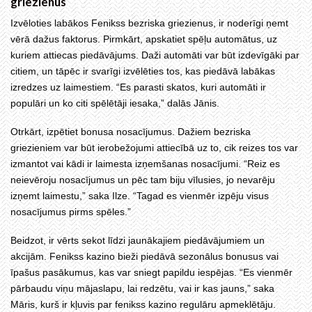
griezienus
Izvēloties labākos Fenikss bezriska griezienus, ir noderīgi ņemt
vērā dažus faktorus. Pirmkārt, apskatiet spēļu automātus, uz
kuriem attiecas piedāvājums. Daži automāti var būt izdevīgāki par
citiem, un tāpēc ir svarīgi izvēlēties tos, kas piedāvā labākas
izredzes uz laimestiem. “Es parasti skatos, kuri automāti ir
populāri un ko citi spēlētāji iesaka,” dalās Jānis.
Otrkārt, izpētiet bonusa nosacījumus. Dažiem bezriska
griezieniem var būt ierobežojumi attiecībā uz to, cik reizes tos var
izmantot vai kādi ir laimesta izņemšanas nosacījumi. “Reiz es
neievēroju nosacījumus un pēc tam biju vīlusies, jo nevarēju
izņemt laimestu,” saka Ilze. “Tagad es vienmēr izpēju visus
nosacījumus pirms spēles.”
Beidzot, ir vērts sekot līdzi jaunākajiem piedāvājumiem un
akcijām. Fenikss kazino bieži piedāvā sezonālus bonusus vai
īpašus pasākumus, kas var sniegt papildu iespējas. “Es vienmēr
pārbaudu viņu mājaslapu, lai redzētu, vai ir kas jauns,” saka
Māris, kurš ir kļuvis par fenikss kazino regulāru apmeklētāju.