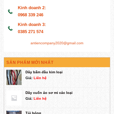
Kinh doanh 2:
0968 339 246
Kinh doanh 3:
0385 271 574
antiencompany2020@gmail.com
SẢN PHẨM MỚI NHẤT
Dây bấm đầu kim loại
Giá:
Liên hệ
Dây cuốn áo sơ mi các loại
Giá:
Liên hệ
Túi bóng