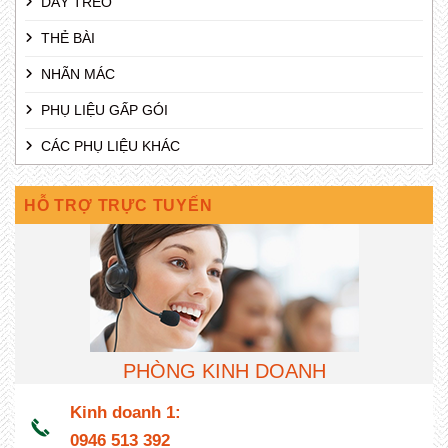
DÂY TREO
THẺ BÀI
NHÃN MÁC
PHỤ LIỆU GẤP GÓI
CÁC PHỤ LIỆU KHÁC
HỖ TRỢ TRỰC TUYẾN
PHÒNG KINH DOANH
Kinh doanh 1:
0946 513 392