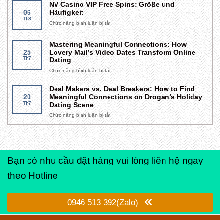
NV Casino VIP Free Spins: Größe und
прагрэсу
06
Häufigkeit
ставак
Th8
Winbet
Chức năng bình luận bị tắt
ở
Free
NV
Spin
Casino
Mastering Meaningful Connections: How
VIP
25
Lovery Mail’s Video Dates Transform Online
Free
Th7
Dating
Spins:
Größe
Chức năng bình luận bị tắt
ở
und
Mastering
Häufigkeit
Meaningful
Deal Makers vs. Deal Breakers: How to Find
Connections:
20
Meaningful Connections on Drogan’s Holiday
How
Th7
Dating Scene
Lovery
Chức năng bình luận bị tắt
ở
Mail’s
Deal
Video
Makers
Dates
vs.
Transform
Deal
Online
Breakers:
Dating
Bạn có nhu cầu đặt hàng vui lòng liên hệ ngay
How
to
theo Hotline
Find
Meaningful
Connections
0946 513 392(Zalo)
on
Drogan’s
Holiday