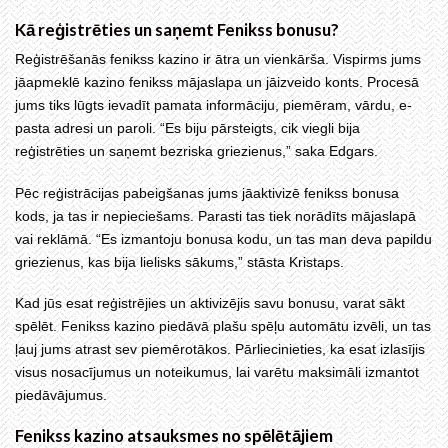
Kā reģistrēties un saņemt Fenikss bonusu?
Reģistrēšanās fenikss kazino ir ātra un vienkārša. Vispirms jums
jāapmeklē kazino fenikss mājaslapa un jāizveido konts. Procesā
jums tiks lūgts ievadīt pamata informāciju, piemēram, vārdu, e-
pasta adresi un paroli. “Es biju pārsteigts, cik viegli bija
reģistrēties un saņemt bezriska griezienus,” saka Edgars.
Pēc reģistrācijas pabeigšanas jums jāaktivizē fenikss bonusa
kods, ja tas ir nepieciešams. Parasti tas tiek norādīts mājaslapā
vai reklāmā. “Es izmantoju bonusa kodu, un tas man deva papildu
griezienus, kas bija lielisks sākums,” stāsta Kristaps.
Kad jūs esat reģistrējies un aktivizējis savu bonusu, varat sākt
spēlēt. Fenikss kazino piedāvā plašu spēļu automātu izvēli, un tas
ļauj jums atrast sev piemērotākos. Pārliecinieties, ka esat izlasījis
visus nosacījumus un noteikumus, lai varētu maksimāli izmantot
piedāvājumus.
Fenikss kazino atsauksmes no spēlētājiem