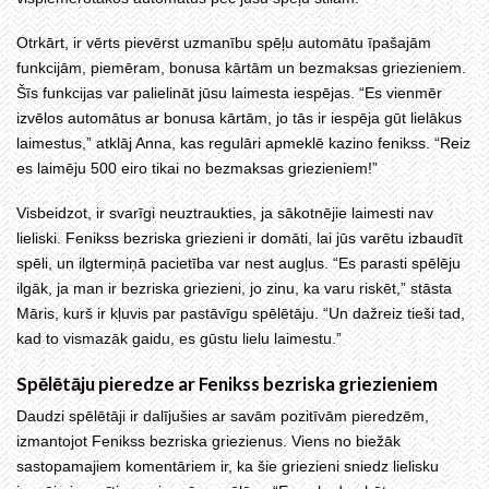
Otrkārt, ir vērts pievērst uzmanību spēļu automātu īpašajām
funkcijām, piemēram, bonusa kārtām un bezmaksas griezieniem.
Šīs funkcijas var palielināt jūsu laimesta iespējas. “Es vienmēr
izvēlos automātus ar bonusa kārtām, jo tās ir iespēja gūt lielākus
laimestus,” atklāj Anna, kas regulāri apmeklē kazino fenikss. “Reiz
es laimēju 500 eiro tikai no bezmaksas griezieniem!”
Visbeidzot, ir svarīgi neuztraukties, ja sākotnējie laimesti nav
lieliski. Fenikss bezriska griezieni ir domāti, lai jūs varētu izbaudīt
spēli, un ilgtermiņā pacietība var nest augļus. “Es parasti spēlēju
ilgāk, ja man ir bezriska griezieni, jo zinu, ka varu riskēt,” stāsta
Māris, kurš ir kļuvis par pastāvīgu spēlētāju. “Un dažreiz tieši tad,
kad to vismazāk gaidu, es gūstu lielu laimestu.”
Spēlētāju pieredze ar Fenikss bezriska griezieniem
Daudzi spēlētāji ir dalījušies ar savām pozitīvām pieredzēm,
izmantojot Fenikss bezriska griezienus. Viens no biežāk
sastopamajiem komentāriem ir, ka šie griezieni sniedz lielisku