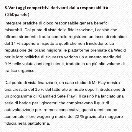
8. Vantaggi competitivi derivanti dalla responsabilità –
( 260 parole )
Integrare pratiche di gioco responsabile genera benefici
misurabili. Dal punto di vista della fidelizzazione, i casinò che
offrono strumenti di auto‑controllo registrano un tasso di retention
del 14 % superiore rispetto a quelli che non li includono. La
reputazione del brand migliora: le piattaforme premiate da Wedid
per le loro politiche di sicurezza vedono un aumento medio del
9 % nelle valutazioni degli utenti, tradotto in un più alto volume di
traffico organico.
Dal punto di vista finanziario, un caso studio di Mr Play mostra
una crescita del 15 % del fatturato annuale dopo l’introduzione di
un programma di “Gamified Safe Play”. Il casinò ha lanciato una
serie di badge per i giocatori che completavano il quiz di
autovalutazione per tre mesi consecutivi; questi utenti hanno
aumentato il loro wagering medio del 22 % grazie alla maggiore
fiducia nella piattaforma.