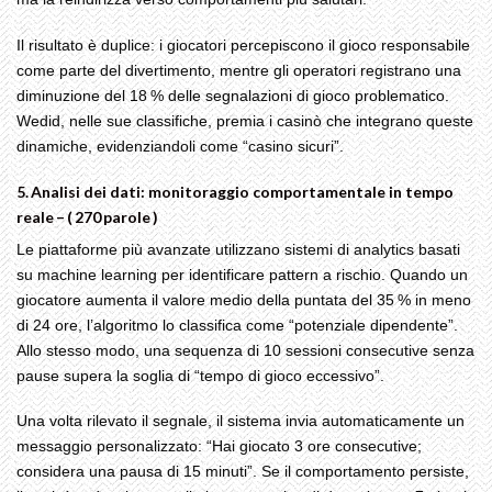
Il risultato è duplice: i giocatori percepiscono il gioco responsabile
come parte del divertimento, mentre gli operatori registrano una
diminuzione del 18 % delle segnalazioni di gioco problematico.
Wedid, nelle sue classifiche, premia i casinò che integrano queste
dinamiche, evidenziandoli come “casino sicuri”.
5. Analisi dei dati: monitoraggio comportamentale in tempo
reale – ( 270 parole )
Le piattaforme più avanzate utilizzano sistemi di analytics basati
su machine learning per identificare pattern a rischio. Quando un
giocatore aumenta il valore medio della puntata del 35 % in meno
di 24 ore, l’algoritmo lo classifica come “potenziale dipendente”.
Allo stesso modo, una sequenza di 10 sessioni consecutive senza
pause supera la soglia di “tempo di gioco eccessivo”.
Una volta rilevato il segnale, il sistema invia automaticamente un
messaggio personalizzato: “Hai giocato 3 ore consecutive;
considera una pausa di 15 minuti”. Se il comportamento persiste,