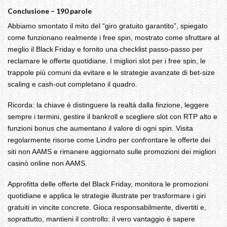
Conclusione – 190 parole
Abbiamo smontato il mito del “giro gratuito garantito”, spiegato
come funzionano realmente i free spin, mostrato come sfruttare al
meglio il Black Friday e fornito una checklist passo‑passo per
reclamare le offerte quotidiane. I migliori slot per i free spin, le
trappole più comuni da evitare e le strategie avanzate di bet‑size
scaling e cash‑out completano il quadro.
Ricorda: la chiave è distinguere la realtà dalla finzione, leggere
sempre i termini, gestire il bankroll e scegliere slot con RTP alto e
funzioni bonus che aumentano il valore di ogni spin. Visita
regolarmente risorse come Lindro per confrontare le offerte dei
siti non AAMS e rimanere aggiornato sulle promozioni dei migliori
casinò online non AAMS.
Approfitta delle offerte del Black Friday, monitora le promozioni
quotidiane e applica le strategie illustrate per trasformare i giri
gratuiti in vincite concrete. Gioca responsabilmente, divertiti e,
soprattutto, mantieni il controllo: il vero vantaggio è sapere