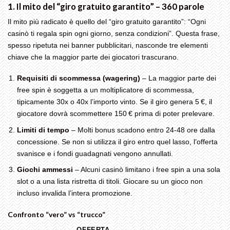
1. Il mito del “giro gratuito garantito” – 360 parole
Il mito più radicato è quello del “giro gratuito garantito”: “Ogni
casinò ti regala spin ogni giorno, senza condizioni”. Questa frase,
spesso ripetuta nei banner pubblicitari, nasconde tre elementi
chiave che la maggior parte dei giocatori trascurano.
Requisiti di scommessa (wagering)
– La maggior parte dei
free spin è soggetta a un moltiplicatore di scommessa,
tipicamente 30x o 40x l’importo vinto. Se il giro genera 5 €, il
giocatore dovrà scommettere 150 € prima di poter prelevare.
Limiti di tempo
– Molti bonus scadono entro 24‑48 ore dalla
concessione. Se non si utilizza il giro entro quel lasso, l’offerta
svanisce e i fondi guadagnati vengono annullati.
Giochi ammessi
– Alcuni casinò limitano i free spin a una sola
slot o a una lista ristretta di titoli. Giocare su un gioco non
incluso invalida l’intera promozione.
Confronto “vero” vs “trucco”