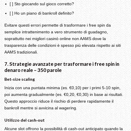
[ ] Sto giocando sul gioco corretto?
[ ] Ho un piano di bankroll definito?
Evitare questi errori permette di trasformare i free spin da
semplice intrattenimento a vero strumento di guadagno,
soprattutto nei migliori casinò online non AAMS dove la
trasparenza delle condizioni è spesso più elevata rispetto ai siti
AAMS tradizionali.
7. Strategie avanzate per trasformare i free spin in
denaro reale – 350 parole
Bet‑size scaling
Inizia con una puntata minima (es. €0,10) per i primi 5‑10 spin,
poi aumenta gradualmente (es. €0,20, €0,30) in base ai risultati.
Questo approccio riduce il rischio di perdere rapidamente il
bankroll mentre si avvicina al wagering.
Utilizzo del cash‑out
Alcune slot offrono la possibilità di cash‑out anticipato quando la