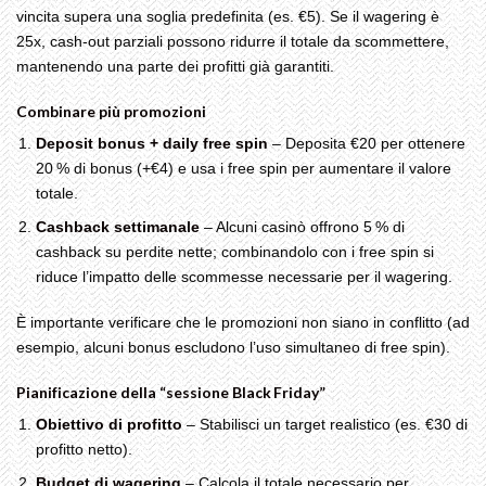
vincita supera una soglia predefinita (es. €5). Se il wagering è
25x, cash‑out parziali possono ridurre il totale da scommettere,
mantenendo una parte dei profitti già garantiti.
Combinare più promozioni
Deposit bonus + daily free spin
– Deposita €20 per ottenere
20 % di bonus (+€4) e usa i free spin per aumentare il valore
totale.
Cashback settimanale
– Alcuni casinò offrono 5 % di
cashback su perdite nette; combinandolo con i free spin si
riduce l’impatto delle scommesse necessarie per il wagering.
È importante verificare che le promozioni non siano in conflitto (ad
esempio, alcuni bonus escludono l’uso simultaneo di free spin).
Pianificazione della “sessione Black Friday”
Obiettivo di profitto
– Stabilisci un target realistico (es. €30 di
profitto netto).
Budget di wagering
– Calcola il totale necessario per