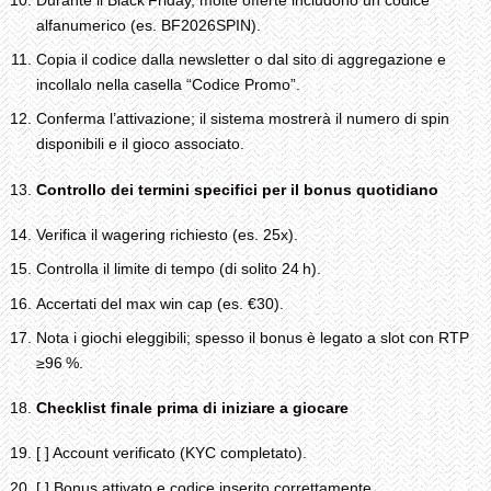
alfanumerico (es. BF2026SPIN).
Copia il codice dalla newsletter o dal sito di aggregazione e
incollalo nella casella “Codice Promo”.
Conferma l’attivazione; il sistema mostrerà il numero di spin
disponibili e il gioco associato.
Controllo dei termini specifici per il bonus quotidiano
Verifica il wagering richiesto (es. 25x).
Controlla il limite di tempo (di solito 24 h).
Accertati del max win cap (es. €30).
Nota i giochi eleggibili; spesso il bonus è legato a slot con RTP
≥96 %.
Checklist finale prima di iniziare a giocare
[ ] Account verificato (KYC completato).
[ ] Bonus attivato e codice inserito correttamente.