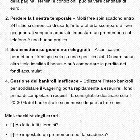
della pagina “Termini e condizioni” può salvare centinaia di
euro.
Perdere la finestra temporale
– Molti free spin scadono entro
24 h. Se si dimentica di usarli, l’intera offerta scompare e i win
già generati vengono annullati. Impostare un promemoria sul
telefono è una buona pratica.
Scommettere su giochi non eleggibili
– Alcuni casinò
permettono i free spin solo su una specifica slot. Giocare su un
altro titolo invalida il bonus e può comportare la perdita dei
fondi accumulati.
Gestione del bankroll inefficace
– Utilizzare l’intero bankroll
per soddisfare il wagering porta rapidamente a esaurire i fondi
prima di completare i requisiti. È consigliabile destinare solo il
20‑30 % del bankroll alle scommesse legate ai free spin.
Mini‑checklist degli errori
[ ] Ho letto tutti i termini?
[ ] Ho impostato un promemoria per la scadenza?