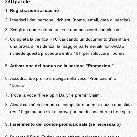
340 parole
Registrazione al casinò
Inserisci i dati personali richiesti (nome, email, data di nascita).
Scegli un nome utente unico e una password complessa.
Completa la verifica KYC caricando un documento d’identità e
una prova di residenza; la maggior parte dei siti non‑AAMS
richiede questa procedura entro 48 h per sbloccare i bonus.
Attivazione del bonus nella sezione “Promozioni”
Accedi al tuo profilo e naviga nella voce “Promozioni” o
“Bonus”.
Trova la voce “Free Spin Daily” e premi “Claim”.
Alcuni casinò richiedono di completare un mini‑quiz o una sfida
(es. 10 giri su una slot di prova) prima di concedere i free spin.
Inserimento del codice promozionale (se necessario)
Durante il Black Friday, molte offerte includono un codice