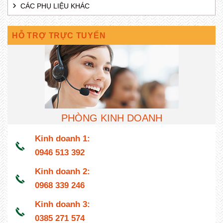
CÁC PHỤ LIỆU KHÁC
HỖ TRỢ TRỰC TUYẾN
PHÒNG KINH DOANH
Kinh doanh 1:
0946 513 392
Kinh doanh 2:
0968 339 246
Kinh doanh 3:
0385 271 574