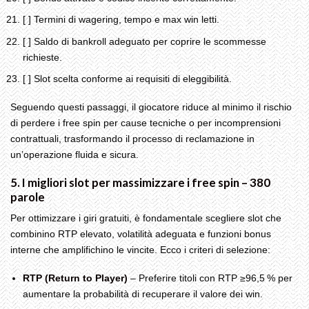
[ ] Termini di wagering, tempo e max win letti.
[ ] Saldo di bankroll adeguato per coprire le scommesse
richieste.
[ ] Slot scelta conforme ai requisiti di eleggibilità.
Seguendo questi passaggi, il giocatore riduce al minimo il rischio
di perdere i free spin per cause tecniche o per incomprensioni
contrattuali, trasformando il processo di reclamazione in
un’operazione fluida e sicura.
5. I migliori slot per massimizzare i free spin – 380
parole
Per ottimizzare i giri gratuiti, è fondamentale scegliere slot che
combinino RTP elevato, volatilità adeguata e funzioni bonus
interne che amplifichino le vincite. Ecco i criteri di selezione:
RTP (Return to Player)
– Preferire titoli con RTP ≥96,5 % per
aumentare la probabilità di recuperare il valore dei win.