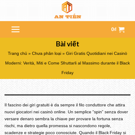
Chuyển
đến
nội
dung
0
₫
Bài viết
Trang chủ
»
Chưa phân loại
»
Giri Gratis Quotidiani nei Casinò
Moderni: Verità, Miti e Come Sfruttarli al Massimo durante il Black
Friday
Il fascino dei giri gratuiti è da sempre il filo conduttore che attira
nuovi giocatori nei casinò online. Un semplice “spin” senza dover
versare denaro sembra la chiave per provare la fortuna senza
rischi, ma dietro quella promessa si nascondono regole,
scadenze e strategie poco conosciute. Quando il Black Friday si