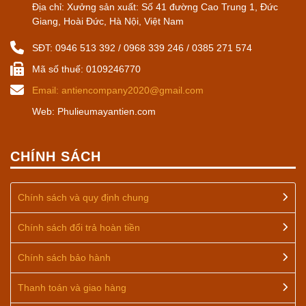
Địa chỉ: Xưởng sản xuất: Số 41 đường Cao Trung 1, Đức
Giang, Hoài Đức, Hà Nội, Việt Nam
SĐT: 0946 513 392 / 0968 339 246 / 0385 271 574
Mã số thuế: 0109246770
Email: antiencompany2020@gmail.com
Web: Phulieumayantien.com
CHÍNH SÁCH
Chính sách và quy định chung
Chính sách đổi trả hoàn tiền
Chính sách bảo hành
Thanh toán và giao hàng