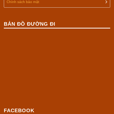
Chính sách bảo mật
BẢN ĐỒ ĐƯỜNG ĐI
FACEBOOK