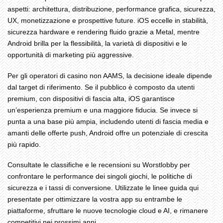
aspetti: architettura, distribuzione, performance grafica, sicurezza,
UX, monetizzazione e prospettive future. iOS eccelle in stabilità,
sicurezza hardware e rendering fluido grazie a Metal, mentre
Android brilla per la flessibilità, la varietà di dispositivi e le
opportunità di marketing più aggressive.
Per gli operatori di casino non AAMS, la decisione ideale dipende
dal target di riferimento. Se il pubblico è composto da utenti
premium, con dispositivi di fascia alta, iOS garantisce
un’esperienza premium e una maggiore fiducia. Se invece si
punta a una base più ampia, includendo utenti di fascia media e
amanti delle offerte push, Android offre un potenziale di crescita
più rapido.
Consultate le classifiche e le recensioni su Worstlobby per
confrontare le performance dei singoli giochi, le politiche di
sicurezza e i tassi di conversione. Utilizzate le linee guida qui
presentate per ottimizzare la vostra app su entrambe le
piattaforme, sfruttare le nuove tecnologie cloud e AI, e rimanere
competitivi nei prossimi anni.