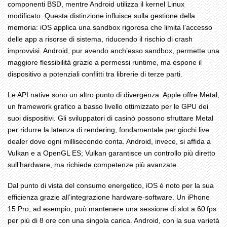
componenti BSD, mentre Android utilizza il kernel Linux
modificato. Questa distinzione influisce sulla gestione della
memoria: iOS applica una sandbox rigorosa che limita l’accesso
delle app a risorse di sistema, riducendo il rischio di crash
improvvisi. Android, pur avendo anch’esso sandbox, permette una
maggiore flessibilità grazie a permessi runtime, ma espone il
dispositivo a potenziali conflitti tra librerie di terze parti.
Le API native sono un altro punto di divergenza. Apple offre Metal,
un framework grafico a basso livello ottimizzato per le GPU dei
suoi dispositivi. Gli sviluppatori di casinò possono sfruttare Metal
per ridurre la latenza di rendering, fondamentale per giochi live
dealer dove ogni millisecondo conta. Android, invece, si affida a
Vulkan e a OpenGL ES; Vulkan garantisce un controllo più diretto
sull’hardware, ma richiede competenze più avanzate.
Dal punto di vista del consumo energetico, iOS è noto per la sua
efficienza grazie all’integrazione hardware‑software. Un iPhone
15 Pro, ad esempio, può mantenere una sessione di slot a 60 fps
per più di 8 ore con una singola carica. Android, con la sua varietà