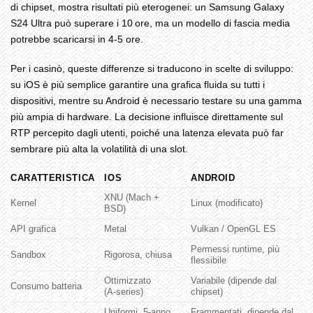
di chipset, mostra risultati più eterogenei: un Samsung Galaxy
S24 Ultra può superare i 10 ore, ma un modello di fascia media
potrebbe scaricarsi in 4‑5 ore.
Per i casinò, queste differenze si traducono in scelte di sviluppo:
su iOS è più semplice garantire una grafica fluida su tutti i
dispositivi, mentre su Android è necessario testare su una gamma
più ampia di hardware. La decisione influisce direttamente sul
RTP percepito dagli utenti, poiché una latenza elevata può far
sembrare più alta la volatilità di una slot.
CARATTERISTICA
IOS
ANDROID
XNU (Mach +
Kernel
Linux (modificato)
BSD)
API grafica
Metal
Vulkan / OpenGL ES
Permessi runtime, più
Sandbox
Rigorosa, chiusa
flessibile
Ottimizzato
Variabile (dipende dal
Consumo batteria
(A‑series)
chipset)
Uniformi, 5‑anno
Frammentati, dipende dal