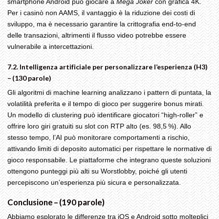
smartphone Android può giocare a
Mega Joker
con grafica 4K.
Per i casinò non AAMS, il vantaggio è la riduzione dei costi di
sviluppo, ma è necessario garantire la crittografia end‑to‑end
delle transazioni, altrimenti il flusso video potrebbe essere
vulnerabile a intercettazioni.
7.2. Intelligenza artificiale per personalizzare l’esperienza (H3)
– (130 parole)
Gli algoritmi di machine learning analizzano i pattern di puntata, la
volatilità preferita e il tempo di gioco per suggerire bonus mirati.
Un modello di clustering può identificare giocatori “high‑roller” e
offrire loro giri gratuiti su slot con RTP alto (es. 98,5 %). Allo
stesso tempo, l’AI può monitorare comportamenti a rischio,
attivando limiti di deposito automatici per rispettare le normative di
gioco responsabile. Le piattaforme che integrano queste soluzioni
ottengono punteggi più alti su Worstlobby, poiché gli utenti
percepiscono un’esperienza più sicura e personalizzata.
Conclusione – (190 parole)
Abbiamo esplorato le differenze tra iOS e Android sotto molteplici