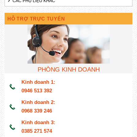
CÁC PHỤ LIỆU KHÁC
HỖ TRỢ TRỰC TUYẾN
PHÒNG KINH DOANH
Kinh doanh 1:
0946 513 392
Kinh doanh 2:
0968 339 246
Kinh doanh 3:
0385 271 574