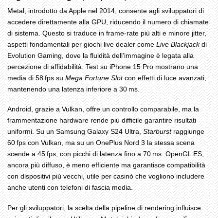
Metal, introdotto da Apple nel 2014, consente agli sviluppatori di
accedere direttamente alla GPU, riducendo il numero di chiamate
di sistema. Questo si traduce in frame‑rate più alti e minore jitter,
aspetti fondamentali per giochi live dealer come
Live Blackjack
di
Evolution Gaming, dove la fluidità dell’immagine è legata alla
percezione di affidabilità. Test su iPhone 15 Pro mostrano una
media di 58 fps su
Mega Fortune Slot
con effetti di luce avanzati,
mantenendo una latenza inferiore a 30 ms.
Android, grazie a Vulkan, offre un controllo comparabile, ma la
frammentazione hardware rende più difficile garantire risultati
uniformi. Su un Samsung Galaxy S24 Ultra,
Starburst
raggiunge
60 fps con Vulkan, ma su un OnePlus Nord 3 la stessa scena
scende a 45 fps, con picchi di latenza fino a 70 ms. OpenGL ES,
ancora più diffuso, è meno efficiente ma garantisce compatibilità
con dispositivi più vecchi, utile per casinò che vogliono includere
anche utenti con telefoni di fascia media.
Per gli sviluppatori, la scelta della pipeline di rendering influisce