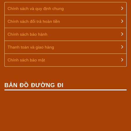
Chính sách và quy định chung
Chính sách đổi trả hoàn tiền
Chính sách bảo hành
Thanh toán và giao hàng
Chính sách bảo mật
BẢN ĐỒ ĐƯỜNG ĐI