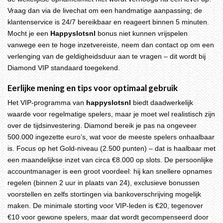
Vraag dan via de livechat om een handmatige aanpassing; de
klantenservice is 24/7 bereikbaar en reageert binnen 5 minuten.
Mocht je een
Happyslotsnl
bonus niet kunnen vrijspelen
vanwege een te hoge inzetvereiste, neem dan contact op om een
verlenging van de geldigheidsduur aan te vragen – dit wordt bij
Diamond VIP standaard toegekend.
Eerlijke mening en tips voor optimaal gebruik
Het VIP-programma van
happyslotsnl
biedt daadwerkelijk
waarde voor regelmatige spelers, maar je moet wel realistisch zijn
over de tijdsinvestering. Diamond bereik je pas na ongeveer
500.000 ingezette euro’s, wat voor de meeste spelers onhaalbaar
is. Focus op het Gold-niveau (2.500 punten) – dat is haalbaar met
een maandelijkse inzet van circa €8.000 op slots. De persoonlijke
accountmanager is een groot voordeel: hij kan snellere opnames
regelen (binnen 2 uur in plaats van 24), exclusieve bonussen
voorstellen en zelfs stortingen via bankoverschrijving mogelijk
maken. De minimale storting voor VIP‑leden is €20, tegenover
€10 voor gewone spelers, maar dat wordt gecompenseerd door