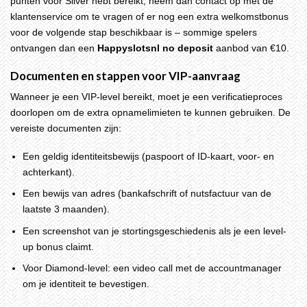
punten voor Silver hebt bereikt, neem dan contact op met de
klantenservice om te vragen of er nog een extra welkomstbonus
voor de volgende stap beschikbaar is – sommige spelers
ontvangen dan een
Happyslotsnl no deposit
aanbod van €10.
Documenten en stappen voor VIP-aanvraag
Wanneer je een VIP-level bereikt, moet je een verificatieproces
doorlopen om de extra opnamelimieten te kunnen gebruiken. De
vereiste documenten zijn:
Een geldig identiteitsbewijs (paspoort of ID-kaart, voor- en
achterkant).
Een bewijs van adres (bankafschrift of nutsfactuur van de
laatste 3 maanden).
Een screenshot van je stortingsgeschiedenis als je een level-
up bonus claimt.
Voor Diamond-level: een video call met de accountmanager
om je identiteit te bevestigen.