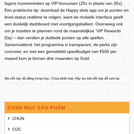
lagere inzetvereisten op VIP‑bonussen (25x in plaats van 35x).
Een praktische tip: download de
Happy slots app
om je punten en
level-status realtime te volgen, want de mobiele interface geeft
een duidelijk dashboard met voortgangsbalken. Overweeg ook
om je inzetten te plannen rond de maandelijkse ‘VIP Rewards
Day’ – dan verdien je dubbele punten op alle spellen.
Samenvattend: het programma is transparant, de perks zijn
concreet, en met een gemiddeld speelbudget van €500 per
maand kom je binnen drie maanden op Gold.
Bài viết này đã đăng trong mục:
Chưa phân loại
. Hãy lưu
bài viết này để xem lại
.
DANH MỤC SẢN PHẨM
CHUN
CÚC