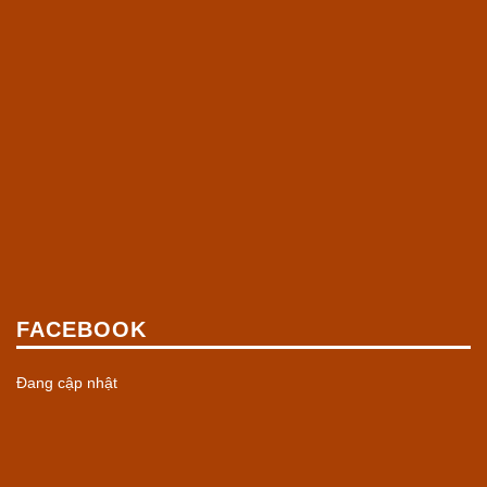
FACEBOOK
Đang cập nhật