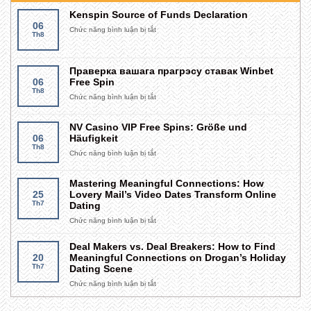
Kenspin Source of Funds Declaration
06
Chức năng bình luận bị tắt
ở
Th8
Kenspin
Source
of
Праверка вашага прагрэсу ставак Winbet
Funds
06
Free Spin
Declaration
Th8
Chức năng bình luận bị tắt
ở
Праверка
вашага
NV Casino VIP Free Spins: Größe und
прагрэсу
06
Häufigkeit
ставак
Th8
Winbet
Chức năng bình luận bị tắt
ở
Free
NV
Spin
Casino
Mastering Meaningful Connections: How
VIP
25
Lovery Mail’s Video Dates Transform Online
Free
Th7
Dating
Spins:
Größe
Chức năng bình luận bị tắt
ở
und
Mastering
Häufigkeit
Meaningful
Deal Makers vs. Deal Breakers: How to Find
Connections:
20
Meaningful Connections on Drogan’s Holiday
How
Th7
Dating Scene
Lovery
Chức năng bình luận bị tắt
ở
Mail’s
Deal
Video
Makers
Dates