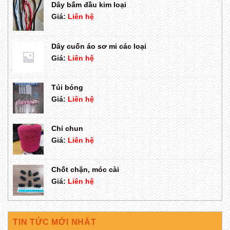
Dây bấm đầu kim loại
Giá:
Liên hệ
Dây cuốn áo sơ mi các loại
Giá:
Liên hệ
Túi bóng
Giá:
Liên hệ
Chỉ chun
Giá:
Liên hệ
Chốt chặn, móc cài
Giá:
Liên hệ
TIN TỨC MỚI NHẤT