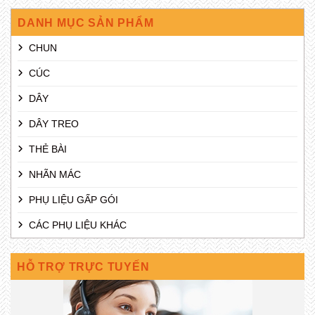
DANH MỤC SẢN PHẨM
CHUN
CÚC
DÂY
DÂY TREO
THẺ BÀI
NHÃN MÁC
PHỤ LIỆU GẤP GÓI
CÁC PHỤ LIỆU KHÁC
HỖ TRỢ TRỰC TUYẾN