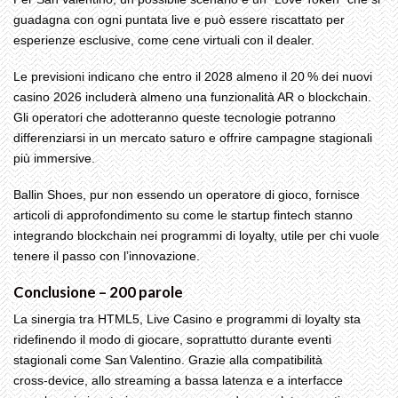
guadagna con ogni puntata live e può essere riscattato per
esperienze esclusive, come cene virtuali con il dealer.
Le previsioni indicano che entro il 2028 almeno il 20 % dei nuovi
casino 2026 includerà almeno una funzionalità AR o blockchain.
Gli operatori che adotteranno queste tecnologie potranno
differenziarsi in un mercato saturo e offrire campagne stagionali
più immersive.
Ballin Shoes, pur non essendo un operatore di gioco, fornisce
articoli di approfondimento su come le startup fintech stanno
integrando blockchain nei programmi di loyalty, utile per chi vuole
tenere il passo con l’innovazione.
Conclusione – 200 parole
La sinergia tra HTML5, Live Casino e programmi di loyalty sta
ridefinendo il modo di giocare, soprattutto durante eventi
stagionali come San Valentino. Grazie alla compatibilità
cross‑device, allo streaming a bassa latenza e a interfacce