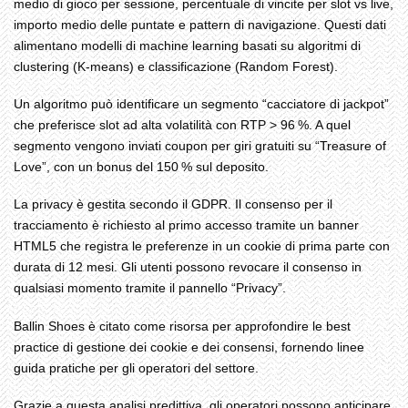
medio di gioco per sessione, percentuale di vincite per slot vs live,
importo medio delle puntate e pattern di navigazione. Questi dati
alimentano modelli di machine learning basati su algoritmi di
clustering (K‑means) e classificazione (Random Forest).
Un algoritmo può identificare un segmento “cacciatore di jackpot”
che preferisce slot ad alta volatilità con RTP > 96 %. A quel
segmento vengono inviati coupon per giri gratuiti su “Treasure of
Love”, con un bonus del 150 % sul deposito.
La privacy è gestita secondo il GDPR. Il consenso per il
tracciamento è richiesto al primo accesso tramite un banner
HTML5 che registra le preferenze in un cookie di prima parte con
durata di 12 mesi. Gli utenti possono revocare il consenso in
qualsiasi momento tramite il pannello “Privacy”.
Ballin Shoes è citato come risorsa per approfondire le best
practice di gestione dei cookie e dei consensi, fornendo linee
guida pratiche per gli operatori del settore.
Grazie a questa analisi predittiva, gli operatori possono anticipare