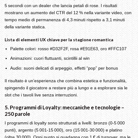
5 secondi con un dealer che lancia petali di rose. I risultati
mostrano un aumento del CTR del 12 % nella variante video, con
tempo medio di permanenza di 4,3 minuti rispetto a 3,1 minuti
della variante statica.
Lista di elementi UX chiave per la stagione romantica
Palette colori: rosso #D32F2F, rosa #E91E63, oro #FFC107
Animazioni: cuori fluttuanti, scintillii al win
Audio: suoni delicati di arpeggio, effetti “pop” per bonus
Il risultato è un’esperienza che combina estetica e funzionalità,
spingendo il giocatore a restare più a lungo e a esplorare sia le
slot che i tavoli live senza interruzioni.
5. Programmi di Loyalty: meccaniche e tecnologie –
250 parole
I programmi di loyalty sono strutturati a livelli: bronzo (0‑5 000
punti), argento (5 001‑15 000), oro (15 001‑30 000) e platino
(oltre 30 000). Ogni punto si guadagna con 1 € di turnover, ma le