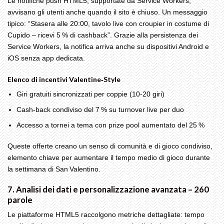
Le notifiche push HTML5, supportate da Service Workers,
avvisano gli utenti anche quando il sito è chiuso. Un messaggio
tipico: “Stasera alle 20:00, tavolo live con croupier in costume di
Cupido – ricevi 5 % di cashback”. Grazie alla persistenza dei
Service Workers, la notifica arriva anche su dispositivi Android e
iOS senza app dedicata.
Elenco di incentivi Valentine‑Style
Giri gratuiti sincronizzati per coppie (10‑20 giri)
Cash‑back condiviso del 7 % su turnover live per duo
Accesso a tornei a tema con prize pool aumentato del 25 %
Queste offerte creano un senso di comunità e di gioco condiviso,
elemento chiave per aumentare il tempo medio di gioco durante
la settimana di San Valentino.
7. Analisi dei dati e personalizzazione avanzata – 260
parole
Le piattaforme HTML5 raccolgono metriche dettagliate: tempo