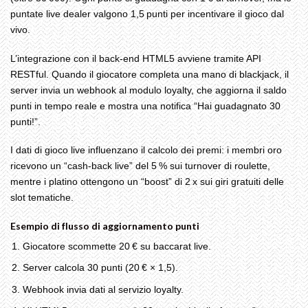
puntate live dealer valgono 1,5 punti per incentivare il gioco dal
vivo.
L’integrazione con il back‑end HTML5 avviene tramite API
RESTful. Quando il giocatore completa una mano di blackjack, il
server invia un webhook al modulo loyalty, che aggiorna il saldo
punti in tempo reale e mostra una notifica “Hai guadagnato 30
punti!”.
I dati di gioco live influenzano il calcolo dei premi: i membri oro
ricevono un “cash‑back live” del 5 % sui turnover di roulette,
mentre i platino ottengono un “boost” di 2 x sui giri gratuiti delle
slot tematiche.
Esempio di flusso di aggiornamento punti
Giocatore scommette 20 € su baccarat live.
Server calcola 30 punti (20 € × 1,5).
Webhook invia dati al servizio loyalty.