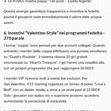
UI HTML5 mostra popup “+30 punti – Livello Argento”.
Questa sinergia garantisce trasparenza e incentiva la fedeltà,
poiché il giocatore vede immediatamente il valore delle proprie
azioni.
6. Incentivi “Valentine‑Style” nei programmi fedeltà –
270 parole
I bonus “coppia” sono pensati per due account collegati. Quando
entrambi i membri della coppia effettuano una puntata simultanea
su “Cupid’s Roulette”, il sistema rilascia 10 giri gratuiti
sincronizzati su “Heart’s Treasure”. I giri hanno una volatilità alta,
con un jackpot progressivo che può raggiungere 50 000 €.
I membri VIP ricevono inviti a eventi live esclusivi. Per
San Valentino, XYZ Gaming organizza un torneo di poker “Love’s
Bluff” con un dealer vestito a tema e un prize pool di 10 000 €.
Solo i giocatori con status oro o superiore possono accedere,
aumentando la percezione di esclusività.