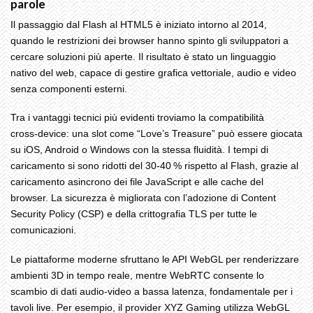
parole
Il passaggio dal Flash al HTML5 è iniziato intorno al 2014,
quando le restrizioni dei browser hanno spinto gli sviluppatori a
cercare soluzioni più aperte. Il risultato è stato un linguaggio
nativo del web, capace di gestire grafica vettoriale, audio e video
senza componenti esterni.
Tra i vantaggi tecnici più evidenti troviamo la compatibilità
cross‑device: una slot come “Love’s Treasure” può essere giocata
su iOS, Android o Windows con la stessa fluidità. I tempi di
caricamento si sono ridotti del 30‑40 % rispetto al Flash, grazie al
caricamento asincrono dei file JavaScript e alle cache del
browser. La sicurezza è migliorata con l’adozione di Content
Security Policy (CSP) e della crittografia TLS per tutte le
comunicazioni.
Le piattaforme moderne sfruttano le API WebGL per renderizzare
ambienti 3D in tempo reale, mentre WebRTC consente lo
scambio di dati audio‑video a bassa latenza, fondamentale per i
tavoli live. Per esempio, il provider XYZ Gaming utilizza WebGL