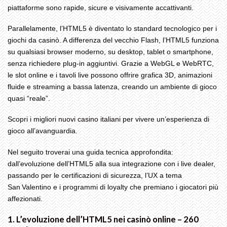
piattaforme sono rapide, sicure e visivamente accattivanti.
Parallelamente, l’HTML5 è diventato lo standard tecnologico per i
giochi da casinò. A differenza del vecchio Flash, l’HTML5 funziona
su qualsiasi browser moderno, su desktop, tablet o smartphone,
senza richiedere plug‑in aggiuntivi. Grazie a WebGL e WebRTC,
le slot online e i tavoli live possono offrire grafica 3D, animazioni
fluide e streaming a bassa latenza, creando un ambiente di gioco
quasi “reale”.
Scopri i migliori
nuovi casino italiani
per vivere un’esperienza di
gioco all’avanguardia.
Nel seguito troverai una guida tecnica approfondita:
dall’evoluzione dell’HTML5 alla sua integrazione con i live dealer,
passando per le certificazioni di sicurezza, l’UX a tema
San Valentino e i programmi di loyalty che premiano i giocatori più
affezionati.
1. L’evoluzione dell’HTML5 nei casinò online – 260