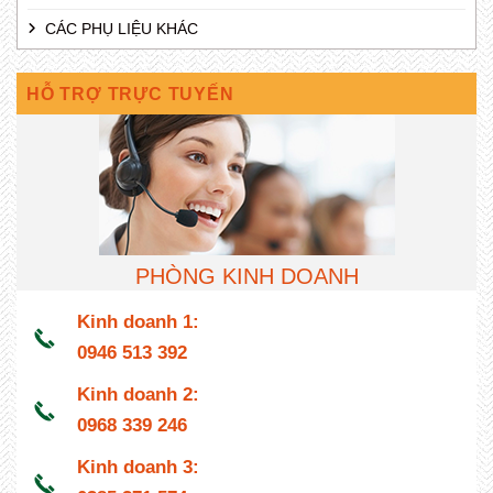
CÁC PHỤ LIỆU KHÁC
HỖ TRỢ TRỰC TUYẾN
PHÒNG KINH DOANH
Kinh doanh 1:
0946 513 392
Kinh doanh 2:
0968 339 246
Kinh doanh 3: