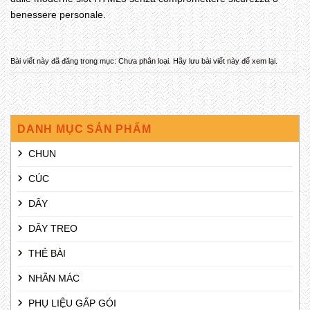
benessere personale.
Bài viết này đã đăng trong mục:
Chưa phân loại
. Hãy lưu
bài viết này để xem lại
.
DANH MỤC SẢN PHẨM
CHUN
CÚC
DÂY
DÂY TREO
THẺ BÀI
NHÃN MÁC
PHỤ LIỆU GẤP GÓI