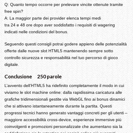
Q: Quanto tempo occorre per prelevare vincite ottenute tramite
free spin?
A: La maggior parte dei provider elenca tempi medi
tra 24 e 48 ore dopo aver soddisfatto i requisiti di wagering
indicati nelle condizioni del bonus.
Seguendo questi consigli potrai godere appieno delle potenzialità
offerte dalle nuove slot HTML5 mantenendo sempre sotto
controllo sicurezza e responsabilità nel tuo percorso di gioco
digitale.
Conclusione 250 parole
L’avvento dell’HTML5 ha ridefinito completamente il modo in cui
viviamo le slot machine online: dalla rapidissima caricatura alle
grafiche tridimensionali gestite via WebGL fino ai bonus dinamici
che si attivano istantaneamente durante la partita. Questi
progressi tecnici hanno generato vantaggi concreti per gli utenti –
maggiore accessibilità cross‑device, esperienze immersive più
coinvolgenti e promozioni personalizzate che aumentano sia la