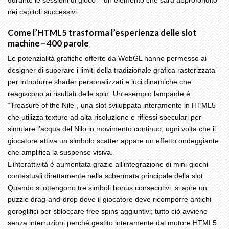
nei capitoli successivi.
Come l’HTML5 trasforma l’esperienza delle slot
machine – 400 parole
Le potenzialità grafiche offerte da WebGL hanno permesso ai
designer di superare i limiti della tradizionale grafica rasterizzata
per introdurre shader personalizzati e luci dinamiche che
reagiscono ai risultati delle spin. Un esempio lampante è
“Treasure of the Nile”, una slot sviluppata interamente in HTML5
che utilizza texture ad alta risoluzione e riflessi speculari per
simulare l’acqua del Nilo in movimento continuo; ogni volta che il
giocatore attiva un simbolo scatter appare un effetto ondeggiante
che amplifica la suspense visiva.
L’interattività è aumentata grazie all’integrazione di mini‑giochi
contestuali direttamente nella schermata principale della slot.
Quando si ottengono tre simboli bonus consecutivi, si apre un
puzzle drag‑and‑drop dove il giocatore deve ricomporre antichi
geroglifici per sbloccare free spins aggiuntivi; tutto ciò avviene
senza interruzioni perché gestito interamente dal motore HTML5