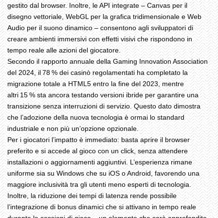
gestito dal browser. Inoltre, le API integrate – Canvas per il
disegno vettoriale, WebGL per la grafica tridimensionale e Web
Audio per il suono dinamico – consentono agli sviluppatori di
creare ambienti immersivi con effetti visivi che rispondono in
tempo reale alle azioni del giocatore.
Secondo il rapporto annuale della Gaming Innovation Association
del 2024, il 78 % dei casinò regolamentati ha completato la
migrazione totale a HTML5 entro la fine del 2023, mentre
altri 15 % sta ancora testando versioni ibride per garantire una
transizione senza interruzioni di servizio. Questo dato dimostra
che l’adozione della nuova tecnologia è ormai lo standard
industriale e non più un’opzione opzionale.
Per i giocatori l’impatto è immediato: basta aprire il browser
preferito e si accede al gioco con un click, senza attendere
installazioni o aggiornamenti aggiuntivi. L’esperienza rimane
uniforme sia su Windows che su iOS o Android, favorendo una
maggiore inclusività tra gli utenti meno esperti di tecnologia.
Inoltre, la riduzione dei tempi di latenza rende possibile
l’integrazione di bonus dinamici che si attivano in tempo reale
durante le sessioni di gioco – un elemento che sarà approfondito