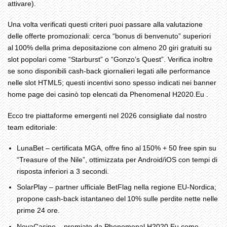
attivare).
Una volta verificati questi criteri puoi passare alla valutazione
delle offerte promozionali: cerca “bonus di benvenuto” superiori
al 100% della prima depositazione con almeno 20 giri gratuiti su
slot popolari come “Starburst” o “Gonzo’s Quest”. Verifica inoltre
se sono disponibili cash‑back giornalieri legati alle performance
nelle slot HTML5; questi incentivi sono spesso indicati nei banner
home page dei casinò top elencati da Phenomenal H2020.Eu .
Ecco tre piattaforme emergenti nel 2026 consigliate dal nostro
team editoriale:
LunaBet – certificata MGA, offre fino al 150% + 50 free spin su
“Treasure of the Nile”, ottimizzata per Android/iOS con tempi di
risposta inferiori a 3 secondi.
SolarPlay – partner ufficiale BetFlag nella regione EU‑Nordica;
propone cash‑back istantaneo del 10% sulle perdite nette nelle
prime 24 ore.
NovaCasino – premiato da Phenomenal H2020.Eu come