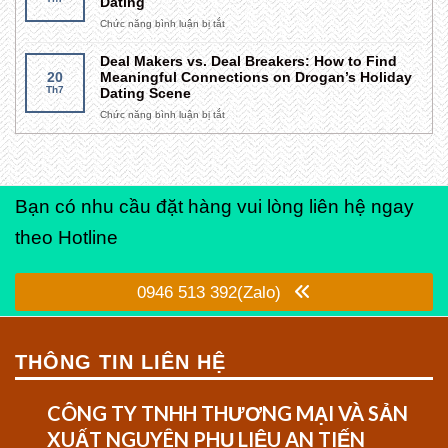
Dating
Spins:
Größe
Chức năng bình luận bị tắt
ở
und
Mastering
Häufigkeit
Meaningful
Deal Makers vs. Deal Breakers: How to Find
Connections:
20
Meaningful Connections on Drogan’s Holiday
How
Th7
Dating Scene
Lovery
Chức năng bình luận bị tắt
ở
Mail’s
Deal
Video
Makers
Dates
vs.
Transform
Deal
Online
Breakers:
Dating
Bạn có nhu cầu đặt hàng vui lòng liên hệ ngay
How
to
theo Hotline
Find
Meaningful
Connections
0946 513 392(Zalo)
on
Drogan’s
Holiday
Dating
Scene
THÔNG TIN LIÊN HỆ
CÔNG TY TNHH THƯƠNG MẠI VÀ SẢN
XUẤT NGUYÊN PHỤ LIỆU AN TIẾN