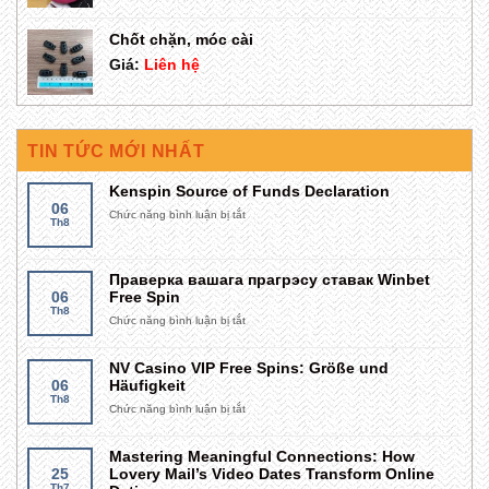
Chốt chặn, móc cài
Giá:
Liên hệ
TIN TỨC MỚI NHẤT
Kenspin Source of Funds Declaration
06
Chức năng bình luận bị tắt
ở
Th8
Kenspin
Source
of
Праверка вашага прагрэсу ставак Winbet
Funds
06
Free Spin
Declaration
Th8
Chức năng bình luận bị tắt
ở
Праверка
вашага
NV Casino VIP Free Spins: Größe und
прагрэсу
06
Häufigkeit
ставак
Th8
Winbet
Chức năng bình luận bị tắt
ở
Free
NV
Spin
Casino
Mastering Meaningful Connections: How
VIP
25
Lovery Mail’s Video Dates Transform Online
Free
Th7