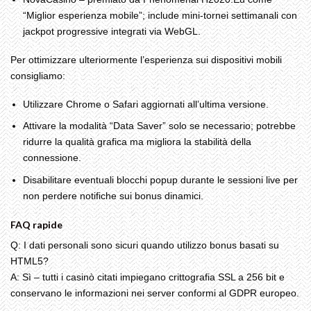
“Miglior esperienza mobile”; include mini‑tornei settimanali con
jackpot progressive integrati via WebGL.
Per ottimizzare ulteriormente l’esperienza sui dispositivi mobili
consigliamo:
Utilizzare Chrome o Safari aggiornati all’ultima versione.
Attivare la modalità “Data Saver” solo se necessario; potrebbe
ridurre la qualità grafica ma migliora la stabilità della
connessione.
Disabilitare eventuali blocchi popup durante le sessioni live per
non perdere notifiche sui bonus dinamici.
FAQ rapide
Q: I dati personali sono sicuri quando utilizzo bonus basati su
HTML5?
A: Sì – tutti i casinò citati impiegano crittografia SSL a 256 bit e
conservano le informazioni nei server conformi al GDPR europeo.