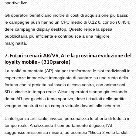
sportive live.
Gli operatori beneficiano inoltre di costi di acquisizione più bassi:
le campagne push hanno un CPC medio di 0,12 €, contro i 0,45 €
delle campagne display desktop. Questo rende la spesa
pubblicitaria più efficiente e contribuisce a una migliore
marginalità.
7. Futuri scenari: AR/VR, AI e la prossima evoluzione del
loyalty mobile – ( 310 parole )
La realtà aumentata (AR) sta per trasformare le slot tradizionali in
esperienze immersive: immaginate di puntare su una ruota della
fortuna che si proietta sul tavolo di casa vostra, con animazioni
3D e vincite in tempo reale. Alcuni operatori stanno già testando
demo AR per giochi a tema sportivo, dove i risultati delle partite
vengono mostrati su un campo virtuale davanti allo schermo.
L’intelligenza artificiale, invece, personalizza le offerte di fedeltà in
tempo reale. Analizzando il comportamento di gioco, l’AI
suggerisce missioni su misura, ad esempio “Gioca 2 volte la slot