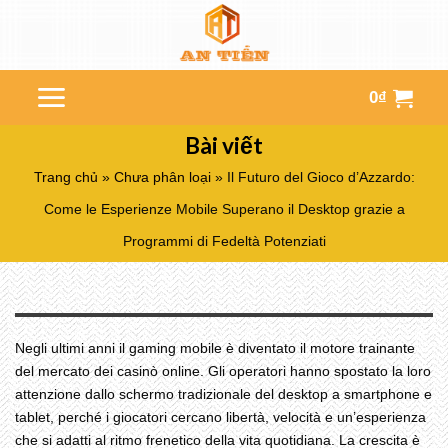
Chuyển
đến
nội
dung
0
₫
Bài viết
Trang chủ
»
Chưa phân loại
»
Il Futuro del Gioco d’Azzardo:
Come le Esperienze Mobile Superano il Desktop grazie a
Programmi di Fedeltà Potenziati
Negli ultimi anni il gaming mobile è diventato il motore trainante
del mercato dei casinò online. Gli operatori hanno spostato la loro
attenzione dallo schermo tradizionale del desktop a smartphone e
tablet, perché i giocatori cercano libertà, velocità e un’esperienza
che si adatti al ritmo frenetico della vita quotidiana. La crescita è