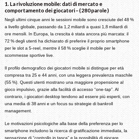
1. La rivoluzione mobile: dati di mercato e
comportamento dei giocatori – ( 280 parole )
Negli ultimi cinque anni le sessioni mobile sono cresciute del 48 %
a livello globale, passando da 1,2 miliardi a quasi 1,8 miliardi di
ore mensili. In Europa, la crescita è stata ancora più marcata: il
72 % degli utenti ha dichiarato di preferire il proprio smartphone
per le slot a 5‑reel, mentre il 58 % sceglie il mobile per le
scommesse sportive live.
Il profilo demografico dei giocatori mobile si distingue per età
compresa tra 25 e 44 anni, con una leggera prevalenza maschile
(55 %). Questi utenti mostrano una maggiore propensione al
gioco impulsivo, grazie alla facilità di accesso “one‑tap”. Al
contrario, i giocatori desktop tendono ad essere più esperti, con
una media di 38 anni e un focus su strategie di bankroll
management.
Le motivazioni psicologiche alla base della preferenza per lo
smartphone includono la ricerca di gratificazione immediata, la
sensazione di “controllo in tasca” e la possibilità di giocare