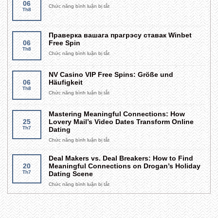
06
Chức năng bình luận bị tắt
ở
Th8
Kenspin
Source
of
Праверка вашага прагрэсу ставак Winbet
Funds
06
Free Spin
Declaration
Th8
Chức năng bình luận bị tắt
ở
Праверка
вашага
NV Casino VIP Free Spins: Größe und
прагрэсу
06
Häufigkeit
ставак
Th8
Winbet
Chức năng bình luận bị tắt
ở
Free
NV
Spin
Casino
Mastering Meaningful Connections: How
VIP
25
Lovery Mail’s Video Dates Transform Online
Free
Th7
Dating
Spins:
Größe
Chức năng bình luận bị tắt
ở
und
Mastering
Häufigkeit
Meaningful
Deal Makers vs. Deal Breakers: How to Find
Connections:
20
Meaningful Connections on Drogan’s Holiday
How
Th7
Dating Scene
Lovery
Chức năng bình luận bị tắt
ở
Mail’s
Deal
Video
Makers
Dates
vs.
Transform
Deal
Online