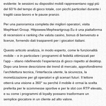
evidente: le sessioni su dispositivi mobili rappresentano oggi più
del 60 % del tempo di gioco totale, con picchi particolari durante i
tragitti casa‑lavoro e le pause pranzo.
Per una panoramica completa dei migliori operatori, visita
MepHeart Group
. Httpswww.Mepheartgroup.Eu è una piattaforma
di recensioni e ranking che valuta casino, bonus di benvenuto e
licenze, fornendo dati trasparenti per i giocatori italiani.
Questo articolo analizza, in modo esperto, come le funzionalità
mobile – e in particolare i programmi di fedeltà ottimizzati per
l’app – stiano ridefinendo l’esperienza di gioco rispetto al desktop.
Dopo una breve descrizione dei trend di mercato, approfondiremo
l’architettura tecnica, l’interfaccia utente, la sicurezza, la
monetizzazione per gli operatori e gli scenari futuri. Il lettore
otterrà una visione a 360° su perché il mobile è ormai la scelta
preferita per le scommesse sportive e per le slot con RTP elevato,
e su come i programmi di loyalty possano trasformare un
semplice giocatore in un cliente ad alto valore.