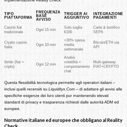
implementazione Reality Check:
FREQUENZA
TIPO
TRIGGER AI
INTEGRAZIONE
BASE
PIATTAFORMA
AGGIUNTIVO
PAGAMENTI
AVVISO
Casinò fiat
Solo soglia
Carte & bonifico
Ogni 15 min
tradizionale
€100
SEPA
+30% spesa
Crypto casino
Bitcoin/ETH via
Ogni 10 min
media
Italia
API
settimanale
Analisi
Ibrido (fiat +
volatilità +
Multi‑gateway
Ogni 12 min
cripto)
comportamento
FIAT+CRYPTO
chat
Questa flessibilità tecnologica permette agli operatori italiani –
inclusi quelli recensiti su
Liquidityx.Com
– di adattare gli avvisi alle
specifiche esigenze dei loro utenti pur mantenendo elevati
standard di privacy e trasparenza richiesti dalle autorità ADM ed
europee.
Normative italiane ed europee che obbligano al Reality
Check