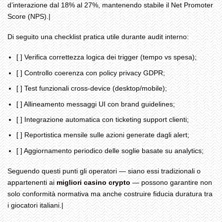
d’interazione dal 18% al 27%, mantenendo stabile il Net Promoter
Score (NPS).|
Di seguito una checklist pratica utile durante audit interno:
[ ] Verifica correttezza logica dei trigger (tempo vs spesa);
[ ] Controllo coerenza con policy privacy GDPR;
[ ] Test funzionali cross‑device (desktop/mobile);
[ ] Allineamento messaggi UI con brand guidelines;
[ ] Integrazione automatica con ticketing support clienti;
[ ] Reportistica mensile sulle azioni generate dagli alert;
[ ] Aggiornamento periodico delle soglie basate su analytics;
Seguendo questi punti gli operatori — siano essi tradizionali o
appartenenti ai
migliori casino crypto
— possono garantire non
solo conformità normativa ma anche costruire fiducia duratura tra
i giocatori italiani.|