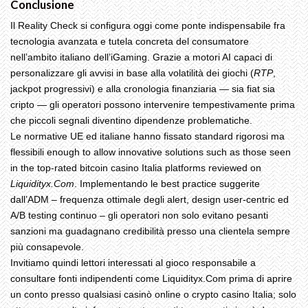
Conclusione
Il Reality Check si configura oggi come ponte indispensabile fra
tecnologia avanzata e tutela concreta del consumatore
nell’ambito italiano dell’iGaming. Grazie a motori AI capaci di
personalizzare gli avvisi in base alla volatilità dei giochi (
RTP
,
jackpot progressivi) e alla cronologia finanziaria — sia fiat sia
cripto — gli operatori possono intervenire tempestivamente prima
che piccoli segnali diventino dipendenze problematiche.
Le normative UE ed italiane hanno fissato standard rigorosi ma
flessibili enough to allow innovative solutions such as those seen
in the top-rated bitcoin casino Italia platforms reviewed on
Liquidityx.Com
. Implementando le best practice suggerite
dall’ADM – frequenza ottimale degli alert, design user‑centric ed
A/B testing continuo – gli operatori non solo evitano pesanti
sanzioni ma guadagnano credibilità presso una clientela sempre
più consapevole.
Invitiamo quindi lettori interessati al gioco responsabile a
consultare fonti indipendenti come Liquidityx.Com prima di aprire
un conto presso qualsiasi casinò online o crypto casino Italia; solo