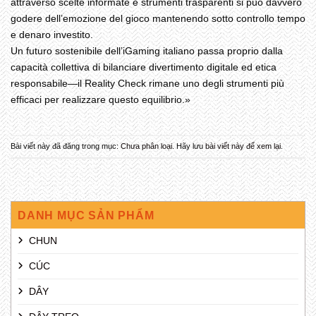
attraverso scelte informate e strumenti trasparenti si può davvero
godere dell’emozione del gioco mantenendo sotto controllo tempo
e denaro investito.
Un futuro sostenibile dell’iGaming italiano passa proprio dalla
capacità collettiva di bilanciare divertimento digitale ed etica
responsabile—il Reality Check rimane uno degli strumenti più
efficaci per realizzare questo equilibrio.»
Bài viết này đã đăng trong mục:
Chưa phân loại
. Hãy lưu
bài viết này để xem lại
.
DANH MỤC SẢN PHẨM
CHUN
CÚC
DÂY