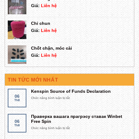
Giá:
Liên hệ
Chỉ chun
Giá:
Liên hệ
Chốt chặn, móc cài
Giá:
Liên hệ
TIN TỨC MỚI NHẤT
Kenspin Source of Funds Declaration
06
Chức năng bình luận bị tắt
ở
Th8
Kenspin
Source
of
Праверка вашага прагрэсу ставак Winbet
Funds
06
Free Spin
Declaration
Th8
Chức năng bình luận bị tắt
ở
Праверка
вашага