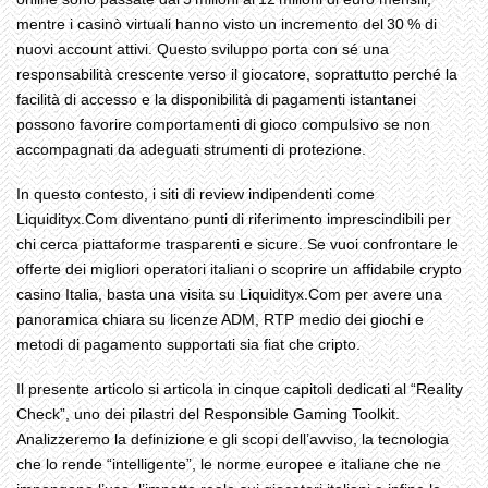
mentre i casinò virtuali hanno visto un incremento del 30 % di
nuovi account attivi. Questo sviluppo porta con sé una
responsabilità crescente verso il giocatore, soprattutto perché la
facilità di accesso e la disponibilità di pagamenti istantanei
possono favorire comportamenti di gioco compulsivo se non
accompagnati da adeguati strumenti di protezione.
In questo contesto, i siti di review indipendenti come
Liquidityx.Com diventano punti di riferimento imprescindibili per
chi cerca piattaforme trasparenti e sicure. Se vuoi confrontare le
offerte dei migliori operatori italiani o scoprire un affidabile
crypto
casino Italia
, basta una visita su Liquidityx.Com per avere una
panoramica chiara su licenze ADM, RTP medio dei giochi e
metodi di pagamento supportati sia fiat che cripto.
Il presente articolo si articola in cinque capitoli dedicati al “Reality
Check”, uno dei pilastri del Responsible Gaming Toolkit.
Analizzeremo la definizione e gli scopi dell’avviso, la tecnologia
che lo rende “intelligente”, le norme europee e italiane che ne