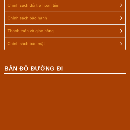
Chính sách đổi trả hoàn tiền
Chính sách bảo hành
Thanh toán và giao hàng
Chính sách bảo mật
BẢN ĐỒ ĐƯỜNG ĐI