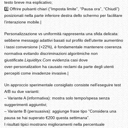
testo breve ma esplicativo;
3️⃣ Offrire pulsanti chiari (“Imposta limite”, “Pausa ora”, “Chiudi”)
posizionati nella parte inferiore destra dello schermo per facilitare
l’interazione mobile.|
Personalizzazione vs uniformità rappresenta una sfida delicata:
sebbene messaggi adattivi basati sul profilo dell’utente aumentino
i tassi conversione (+22%), è fondamentale mantenere coerenza
normativa evitando discriminazioni algoritmiche non
giustificate.
Liquidityx.Com
evidenzia casi dove
over‑personalization ha causato reclami da parte degli utenti
percepiti come invadenze invasive.|
Un approccio sperimentale consigliato consiste nell’eseguire test
A/B su due varianti:
– Variante A (informativa): mostra solo tempo/spesa senza
suggerimenti aggiuntivi;
– Variante B (persuasiva): aggiunge frase tipo “Considera una
pausa se hai superato €200 questa settimana”.
I risultati tipici mostrano miglioramenti nella percentuale