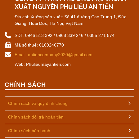
XUẤT NGUYÊN PHỤ LIỆU AN TIẾN
Địa chỉ: Xưởng sản xuất: Số 41 đường Cao Trung 1, Đức
Giang, Hoài Đức, Hà Nội, Việt Nam
SĐT: 0946 513 392 / 0968 339 246 / 0385 271 574
Mã số thuế: 0109246770
Email: antiencompany2020@gmail.com
Web: Phulieumayantien.com
CHÍNH SÁCH
Chính sách và quy định chung
Chính sách đổi trả hoàn tiền
Chính sách bảo hành