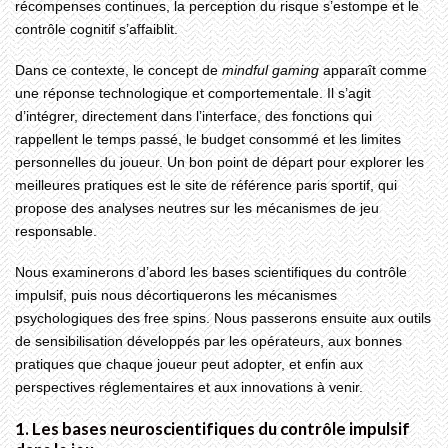
récompenses continues, la perception du risque s’estompe et le
contrôle cognitif s’affaiblit.
Dans ce contexte, le concept de
mindful gaming
apparaît comme
une réponse technologique et comportementale. Il s’agit
d’intégrer, directement dans l’interface, des fonctions qui
rappellent le temps passé, le budget consommé et les limites
personnelles du joueur. Un bon point de départ pour explorer les
meilleures pratiques est le site de référence
paris sportif
, qui
propose des analyses neutres sur les mécanismes de jeu
responsable.
Nous examinerons d’abord les bases scientifiques du contrôle
impulsif, puis nous décortiquerons les mécanismes
psychologiques des free spins. Nous passerons ensuite aux outils
de sensibilisation développés par les opérateurs, aux bonnes
pratiques que chaque joueur peut adopter, et enfin aux
perspectives réglementaires et aux innovations à venir.
1. Les bases neuroscientifiques du contrôle impulsif