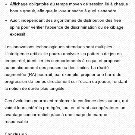
Affichage obligatoire du temps moyen de session lié à chaque
bonus gratuit, afin que le joueur sache à quoi s’attendre.
Audit indépendant des algorithmes de distribution des free
spins pour vérifier l’absence de discrimination ou de ciblage
excessif.
Les innovations technologiques attendues sont multiples.
L’intelligence artificielle pourra analyser les patterns de jeu en
temps réel, identifier les comportements à risque et proposer
automatiquement des pauses ou des limites. La réalité
augmentée (RA) pourrait, par exemple, projeter une barre de
progression de temps directement sur l’écran du joueur, rendant
la notion de durée plus tangible.
Ces évolutions pourraient renforcer la confiance des joueurs, qui
voient leurs intérêts protégés, tout en offrant aux opérateurs un
avantage concurrentiel grâce à une image de marque
responsable.
Conclusion