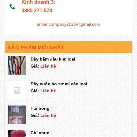
Kinh doanh 3:
0385 271 574
antiencompany2020@gmail.com
SẢN PHẨM MỚI NHẤT
Dây bấm đầu kim loại
Giá:
Liên hệ
Dây cuốn áo sơ mi các loại
Giá:
Liên hệ
Túi bóng
Giá:
Liên hệ
Chỉ chun