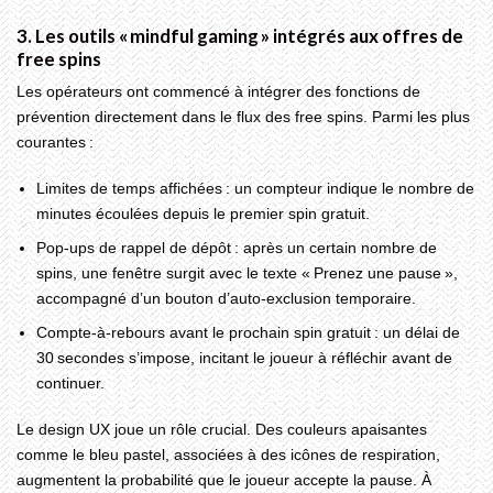
3. Les outils « mindful gaming » intégrés aux offres de
free spins
Les opérateurs ont commencé à intégrer des fonctions de
prévention directement dans le flux des free spins. Parmi les plus
courantes :
Limites de temps affichées : un compteur indique le nombre de
minutes écoulées depuis le premier spin gratuit.
Pop‑ups de rappel de dépôt : après un certain nombre de
spins, une fenêtre surgit avec le texte « Prenez une pause »,
accompagné d’un bouton d’auto‑exclusion temporaire.
Compte‑à‑rebours avant le prochain spin gratuit : un délai de
30 secondes s’impose, incitant le joueur à réfléchir avant de
continuer.
Le design UX joue un rôle crucial. Des couleurs apaisantes
comme le bleu pastel, associées à des icônes de respiration,
augmentent la probabilité que le joueur accepte la pause. À