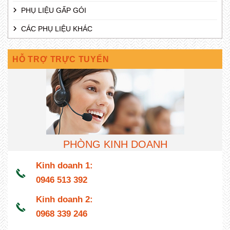
PHỤ LIỆU GẤP GÓI
CÁC PHỤ LIỆU KHÁC
HỖ TRỢ TRỰC TUYẾN
PHÒNG KINH DOANH
Kinh doanh 1:
0946 513 392
Kinh doanh 2:
0968 339 246