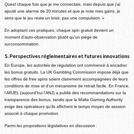
Quest
chaque fois que je me connectais, mais depuis que j’ai
ajouté une alarme de 20 minutes et que je note mes gains, je
sens que le jeu reste un loisir, pas une compulsion. »
En adoptant ces pratiques, chaque spin gratuit devient un
moment d’auto‑observation plutôt qu’un piège de
surconsommation.
5. Perspectives réglementaires et futures innovations
En Europe, les autorités de régulation ont commencé à encadrer
les bonus gratuits. La UK Gambling Commission impose déjà que
les offres de free spins soient clairement accompagnées de leurs
conditions de mise et d’un mécanisme de retrait facile. En France,
l’ARJEL (aujourd’hui l’ANJ) a publié des recommandations sur la
transparence des bonus, tandis que la Malta Gaming Authority
exige des opérateurs qu’ils affichent le temps moyen de session
associé à chaque promotion.
Parmi les propositions législatives en discussion :