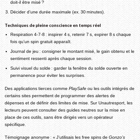
doit‑il être misé ?
Décider d’une durée maximale (ex. 30 minutes).
Techniques de pleine conscience en temps réel
Respiration 4‑7‑8 : inspirer 4 s, retenir 7 s, expirer 8 s chaque
fois qu’un spin gratuit apparaît.
Journal de jeu : consigner le montant misé, le gain obtenu et le
sentiment ressenti après chaque session.
Suivi visuel du solde : garder la fenêtre du solde ouverte en
permanence pour éviter les surprises.
Des applications tierces comme
PlaySafe
ou les outils intégrés de
certains sites permettent de programmer des alertes de
dépenses et de définir des limites de mise. Sur Unautresport, les
lecteurs peuvent consulter des guides neutres sur la mise en
place de ces outils, sans être dirigés vers un opérateur
spécifique.
Témoignage anonyme : « J’utilisais les free spins de
Gonzo’s