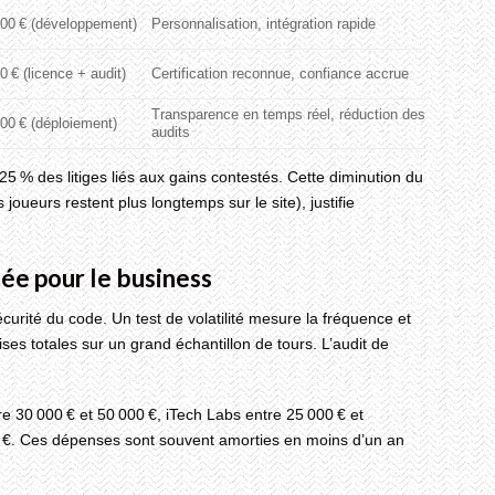
000 € (développement)
Personnalisation, intégration rapide
0 € (licence + audit)
Certification reconnue, confiance accrue
Transparence en temps réel, réduction des
00 € (déploiement)
audits
5 % des litiges liés aux gains contestés. Cette diminution du
oueurs restent plus longtemps sur le site), justifie
tée pour le business
sécurité du code. Un test de volatilité mesure la fréquence et
ses totales sur un grand échantillon de tours. L’audit de
re 30 000 € et 50 000 €, iTech Labs entre 25 000 € et
00 €. Ces dépenses sont souvent amorties en moins d’un an