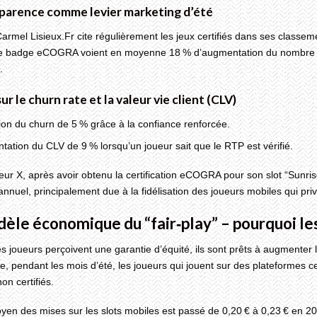
sparence comme levier marketing d’été
armel Lisieux.Fr cite régulièrement les jeux certifiés dans ses classemen
 le badge eCOGRA voient en moyenne 18 % d’augmentation du nombre 
.
ur le churn rate et la valeur vie client (CLV)
on du churn de 5 % grâce à la confiance renforcée.
ation du CLV de 9 % lorsqu’un joueur sait que le RTP est vérifié.
ur X, après avoir obtenu la certification eCOGRA pour son slot “Sunri
 annuel, principalement due à la fidélisation des joueurs mobiles qui priv
èle économique du “fair‑play” – pourquoi les
s joueurs perçoivent une garantie d’équité, ils sont prêts à augmenter
, pendant les mois d’été, les joueurs qui jouent sur des plateformes 
on certifiés.
yen des mises sur les slots mobiles est passé de 0,20 € à 0,23 € en 2