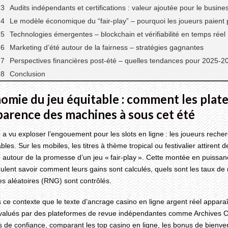
Audits indépendants et certifications : valeur ajoutée pour le busine
Le modèle économique du “fair‑play” – pourquoi les joueurs paient 
Technologies émergentes – blockchain et vérifiabilité en temps réel
Marketing d’été autour de la fairness – stratégies gagnantes
Perspectives financières post‑été – quelles tendances pour 2025‑2
Conclusion
nomie du jeu équitable : comment les plat
parence des machines à sous cet été
 a vu exploser l’engouement pour les slots en ligne : les joueurs rech
iables. Sur les mobiles, les titres à thème tropical ou festivalier attire
ie autour de la promesse d’un jeu « fair‑play ». Cette montée en puis
ulent savoir comment leurs gains sont calculés, quels sont les taux de
s aléatoires (RNG) sont contrôlés.
 ce contexte que le texte d’ancrage casino en ligne argent réel apparaî
valués par des plateformes de revue indépendantes comme Archives C
 de confiance, comparant les top casino en ligne, les bonus de bienvenu