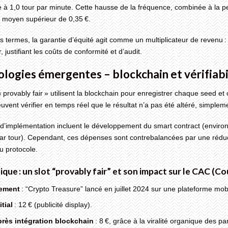
 à 1,0 tour par minute. Cette hausse de la fréquence, combinée à la p
t moyen supérieur de 0,35 €.
s termes, la garantie d’équité agit comme un multiplicateur de revenu
, justifiant les coûts de conformité et d’audit.
logies émergentes – blockchain et vérifiabi
« provably fair » utilisent la blockchain pour enregistrer chaque seed e
uvent vérifier en temps réel que le résultat n’a pas été altéré, simple
d’implémentation incluent le développement du smart contract (environ 
ar tour). Cependant, ces dépenses sont contrebalancées par une réductio
u protocole.
ique : un slot “provably fair” et son impact sur le CAC (Co
iement
: “Crypto Treasure” lancé en juillet 2024 sur une plateforme mob
tial
: 12 € (publicité display).
rès intégration blockchain
: 8 €, grâce à la viralité organique des pa