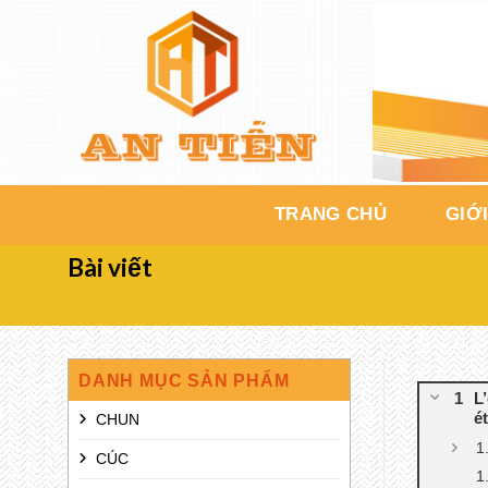
Chuyển
đến
nội
dung
TRANG CHỦ
GIỚI
Bài viết
DANH MỤC SẢN PHẨM
L
é
CHUN
CÚC