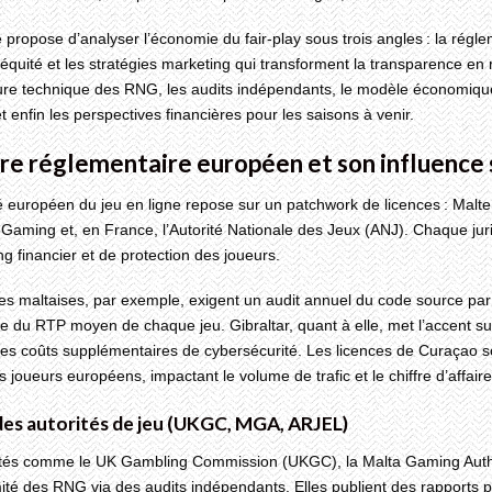
se propose d’analyser l’économie du fair‑play sous trois angles : la rég
’équité et les stratégies marketing qui transforment la transparence en
ture technique des RNG, les audits indépendants, le modèle économique
et enfin les perspectives financières pour les saisons à venir.
re réglementaire européen et son influence su
européen du jeu en ligne repose sur un patchwork de licences : Malte 
Gaming et, en France, l’Autorité Nationale des Jeux (ANJ). Chaque ju
ng financier et de protection des joueurs.
es maltaises, par exemple, exigent un audit annuel du code source par 
lle du RTP moyen de chaque jeu. Gibraltar, quant à elle, met l’accent s
es coûts supplémentaires de cybersécurité. Les licences de Curaçao son
 joueurs européens, impactant le volume de trafic et le chiffre d’affaire
 des autorités de jeu (UKGC, MGA, ARJEL)
ités comme le UK Gambling Commission (UKGC), la Malta Gaming Authori
ité des RNG via des audits indépendants. Elles publient des rapports p