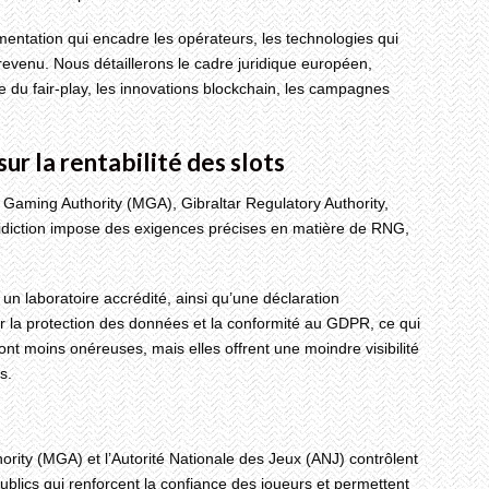
lementation qui encadre les opérateurs, les technologies qui
 revenu. Nous détaillerons le cadre juridique européen,
 du fair‑play, les innovations blockchain, les campagnes
r la rentabilité des slots
Gaming Authority (MGA), Gibraltar Regulatory Authority,
ridiction impose des exigences précises en matière de RNG,
un laboratoire accrédité, ainsi qu’une déclaration
ur la protection des données et la conformité au GDPR, ce qui
t moins onéreuses, mais elles offrent une moindre visibilité
s.
ty (MGA) et l’Autorité Nationale des Jeux (ANJ) contrôlent
ublics qui renforcent la confiance des joueurs et permettent