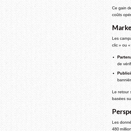
Ce gain d
coûts opér
Market
Les campa
clic » ou «
Parten
de véri
Public
bannièr
Le retour
basées su
Perspe
Les donnée
480 millio