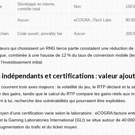
Développé en interne,
e
Non
150 
contrôle total
Aucun
eCOGRA, iTech Labs
80 00
chain
Code ouvert, provably fair
Aucun
200 0
eurs qui choisissent un RNG tierce partie constatent une réduction de 2
ique, combinée à une hausse de 12 % du taux de conversion mobile (les j
l’investissement initial.
 indépendants et certifications : valeur ajou
 couvrent trois axes majeurs : la volatilité du jeu, le RTP déclaré et la 
e des gains, tandis que le calcul du RTP compare les gains réels aux mi
t à lui, recherche des vulnérabilités qui pourraient être exploitées.
yen d’une certification varie selon le laboratoire : eCOGRA facture ent
et la Gaming Laboratories International (GLI) se situe autour de 40 0
augmentation du trafic et du ticket moyen.