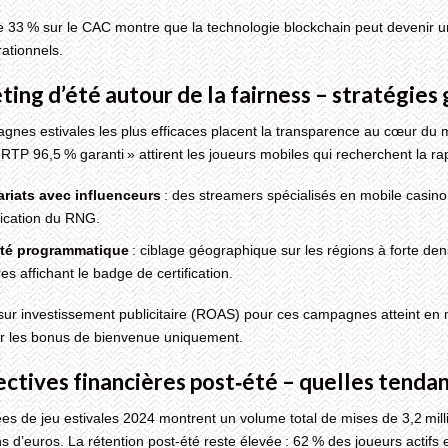
e 33 % sur le CAC montre que la technologie blockchain peut devenir 
ationnels.
ing d’été autour de la fairness – stratégies
gnes estivales les plus efficaces placent la transparence au cœur du 
 RTP 96,5 % garanti » attirent les joueurs mobiles qui recherchent la rapid
ariats avec influenceurs
: des streamers spécialisés en mobile casino 
fication du RNG.
ité programmatique
: ciblage géographique sur les régions à forte de
es affichant le badge de certification.
 sur investissement publicitaire (ROAS) pour ces campagnes atteint en
r les bonus de bienvenue uniquement.
ctives financières post‑été – quelles tenda
s de jeu estivales 2024 montrent un volume total de mises de 3,2 milli
ns d’euros. La rétention post‑été reste élevée : 62 % des joueurs actifs e