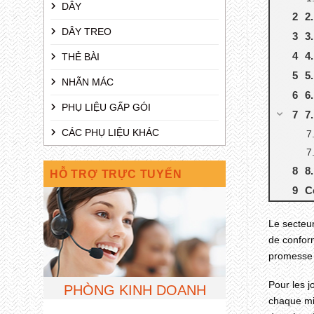
DÂY
2
DÂY TREO
3
4
THẺ BÀI
5
NHÃN MÁC
6
PHỤ LIỆU GẤP GÓI
7
CÁC PHỤ LIỆU KHÁC
8
HỖ TRỢ TRỰC TUYẾN
C
Le secteur
de conform
promesse de
Pour les 
PHÒNG KINH DOANH
chaque mis