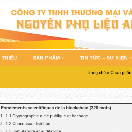
 THIỆU
SẢN PHẨM
TIN TỨC – SỰ KIỆN
Trang chủ
»
Chưa phân 
. Fondements scientifiques de la blockchain (320 mots)
1.1 Cryptographie à clé publique et hachage
1.2 Consensus distribué
1.3 Immutabilité et auditabilité