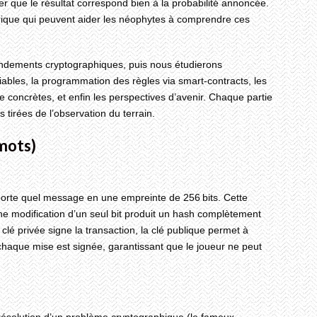
ier que le résultat correspond bien à la probabilité annoncée.
érique qui peuvent aider les néophytes à comprendre ces
fondements cryptographiques, puis nous étudierons
fiables, la programmation des règles via smart‑contracts, les
concrètes, et enfin les perspectives d’avenir. Chaque partie
tirées de l’observation du terrain.
mots)
porte quel message en une empreinte de 256 bits. Cette
une modification d’un seul bit produit un hash complètement
a clé privée signe la transaction, la clé publique permet à
, chaque mise est signée, garantissant que le joueur ne peut