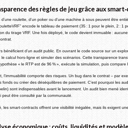
nsparence des règles de jeu grâce aux smart
s d’une roulette, d’un poker ou d’une machine à sous peuvent être ent
ouletteVRF” encode le tableau de paiement (35 : 1 pour le plein, 2 : 1 p
ion du tirage VRF. Une fois déployé, le code devient immuable : aucune 
ontrat.
s bénéficient d’un audit public. En ouvrant le code source sur un explo
 le calcul hors‑ligne et simuler des scénarios. Cette transparence trans
hypothèse « le RTP est de 96 % », exécute la simulation, puis compare l
 l’immuabilité comporte des risques. Un bug dans le contrat – par exem
s fonds ou créer des déséquilibres de paiement. C’est pourquoi les au
in) sont indispensables avant le lancement. Un audit bien mené identifi
i peut être consulté par la communauté.
 les smart‑contracts offrent une visibilité inégalée, mais ils exigent u
lyse économique : coûts, liquidités et modèl