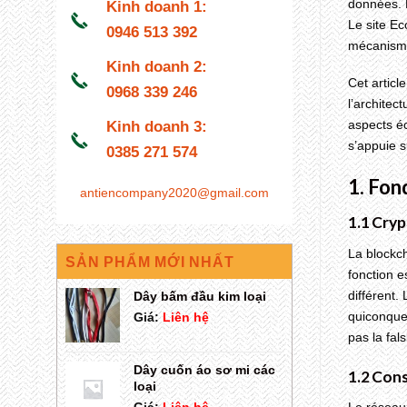
données. L
Kinh doanh 1:
Le site E
0946 513 392
mécanism
Kinh doanh 2:
Cet articl
0968 339 246
l’architec
aspects éc
Kinh doanh 3:
s’appuie s
0385 271 574
1. Fon
antiencompany2020@gmail.com
1.1 Cryp
La blockc
SẢN PHẨM MỚI NHẤT
fonction e
différent.
Dây bấm đầu kim loại
quiconque 
Giá:
Liên hệ
pas la fal
Dây cuốn áo sơ mi các
1.2 Con
loại