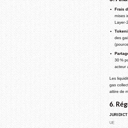
Frais 
mises i
Layer‑2
Tokeni
des gai
(pourc
Partag
30 % po
acteur 
Les liquid
gas collec
attire de m
6. Rég
JURIDICT
UE