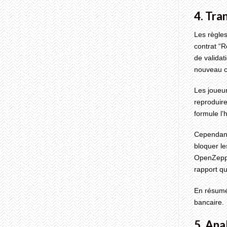
Breakers:
4. Tra
How
to
Find
Les règle
Meaningful
contrat “R
Connections
on
de validat
Drogan’s
nouveau c
Holiday
Dating
Scene
Les joueur
reproduire
formule l’
Cependant,
bloquer le
OpenZeppel
rapport qu
En résumé,
bancaire.
5. Ana