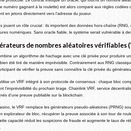
e numéro gagnant à la roulette) est alors comparé aux règles codées dan
t en jetons directement vers l’adresse du joueur.
s jouent un rôle crucial : ils importent des données hors‑chaîne (RNG, c
ures numériques. Sans oracle fiable, le système serait vulnérable à de
érateurs de nombres aléatoires vérifiables 
mbine un algorithme de hachage avec une clé privée pour produire un
bien été tiré de manière imprévisible. Contrairement aux RNG classiqu
ticipant de vérifier la preuve sans connaître la clé privée du générateu
utilise un VRF intégré à son protocole de consensus : chaque bloc com
nt l’imprévisibilité du prochain tirage. Chainlink VRF, service décentra
és d’une preuve publiable sur la blockchain.
asino, le VRF remplace les générateurs pseudo‑aléatoires (PRNG) sou
un explorateur de bloc, récupérer la preuve associée à son tour de roulet
tte capacité réduit les suspicions de fraude et augmente le taux de rét
.