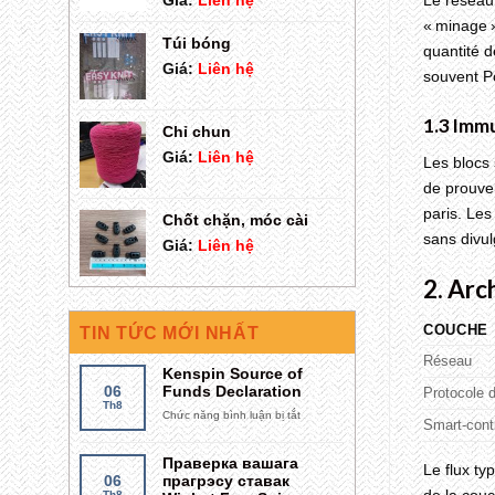
Giá:
Liên hệ
Le réseau 
« minage »
Túi bóng
quantité d
Giá:
Liên hệ
souvent P
1.3 Immu
Chỉ chun
Giá:
Liên hệ
Les blocs 
de prouver
paris. Les
Chốt chặn, móc cài
sans divul
Giá:
Liên hệ
2. Arc
COUCHE
TIN TỨC MỚI NHẤT
Réseau
Kenspin Source of
06
Funds Declaration
Protocole d
Th8
Chức năng bình luận bị tắt
ở
Smart‑cont
Kenspin
Source
Праверка вашага
Le flux ty
of
06
прагрэсу ставак
Funds
de la couc
Th8