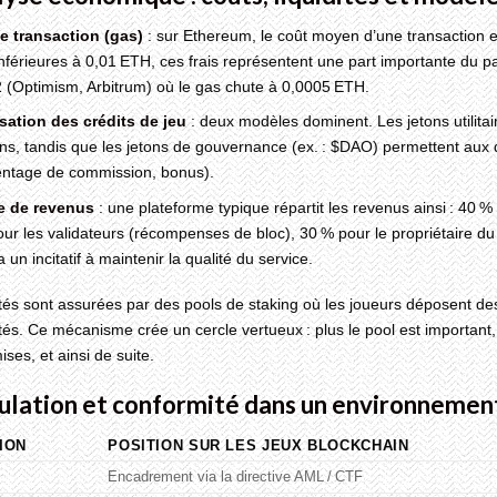
de transaction (gas)
: sur Ethereum, le coût moyen d’une transaction e
nférieures à 0,01 ETH, ces frais représentent une part importante du p
 (Optimism, Arbitrum) où le gas chute à 0,0005 ETH.
sation des crédits de jeu
: deux modèles dominent. Les jetons utilitai
ns, tandis que les jetons de gouvernance (ex. : $DAO) permettent aux 
entage de commission, bonus).
e de revenus
: une plateforme typique répartit les revenus ainsi : 40 %
ur les validateurs (récompenses de bloc), 30 % pour le propriétaire d
a un incitatif à maintenir la qualité du service.
ités sont assurées par des pools de staking où les joueurs déposent des
tés. Ce mécanisme crée un cercle vertueux : plus le pool est important, p
ises, et ainsi de suite.
ulation et conformité dans un environnemen
ION
POSITION SUR LES JEUX BLOCKCHAIN
Encadrement via la directive AML / CTF