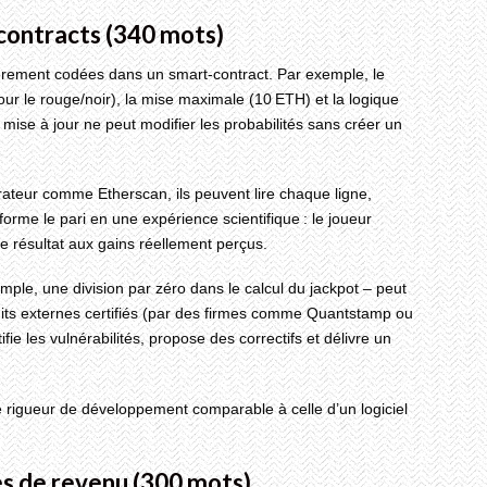
‑contracts (340 mots)
ièrement codées dans un smart‑contract. Par exemple, le
our le rouge/noir), la mise maximale (10 ETH) et la logique
mise à jour ne peut modifier les probabilités sans créer un
rateur comme Etherscan, ils peuvent lire chaque ligne,
forme le pari en une expérience scientifique : le joueur
e résultat aux gains réellement perçus.
ple, une division par zéro dans le calcul du jackpot – peut
dits externes certifiés (par des firmes comme Quantstamp ou
e les vulnérabilités, propose des correctifs et délivre un
ne rigueur de développement comparable à celle d’un logiciel
es de revenu (300 mots)