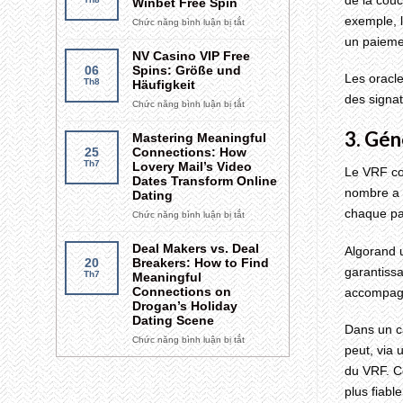
Winbet Free Spin
Declaration
exemple, l
Chức năng bình luận bị tắt
ở
Праверка
un paiemen
вашага
NV Casino VIP Free
прагрэсу
06
Spins: Größe und
Les oracle
ставак
Th8
Häufigkeit
Winbet
des signat
Chức năng bình luận bị tắt
ở
Free
NV
Spin
3. Gén
Casino
Mastering Meaningful
VIP
25
Connections: How
Free
Th7
Lovery Mail’s Video
Le VRF co
Spins:
Dates Transform Online
Größe
nombre a 
Dating
und
chaque par
Chức năng bình luận bị tắt
ở
Häufigkeit
Mastering
Meaningful
Deal Makers vs. Deal
Algorand 
Connections:
20
Breakers: How to Find
garantissa
How
Th7
Meaningful
Lovery
Connections on
accompagn
Mail’s
Drogan’s Holiday
Video
Dating Scene
Dans un c
Dates
Chức năng bình luận bị tắt
ở
Transform
peut, via 
Deal
Online
du VRF. Ce
Makers
Dating
vs.
plus fiable
Deal