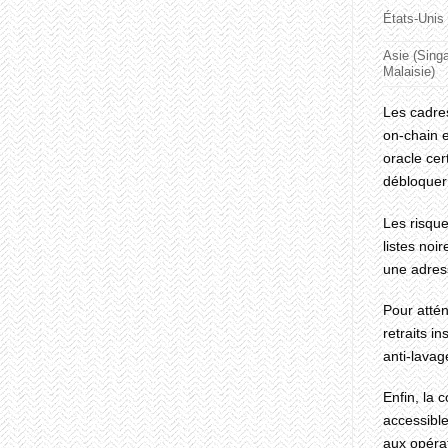
États‑Unis
Asie (Sing
Malaisie)
Les cadres
on‑chain e
oracle cer
débloquer 
Les risque
listes noi
une adress
Pour attén
retraits i
anti‑lavag
Enfin, la 
accessible
aux opéra