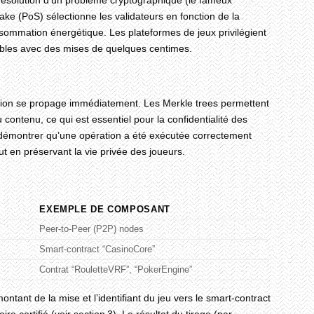
a résolution d’un problème cryptographique (le fameux
take (PoS) sélectionne les validateurs en fonction de la
nsommation énergétique. Les plateformes de jeux privilégient
ibles avec des mises de quelques centimes.
ration se propage immédiatement. Les Merkle trees permettent
contenu, ce qui est essentiel pour la confidentialité des
e démontrer qu’une opération a été exécutée correctement
ut en préservant la vie privée des joueurs.
EXEMPLE DE COMPOSANT
Peer‑to‑Peer (P2P) nodes
Smart‑contract “CasinoCore”
Contrat “RouletteVRF”, “PokerEngine”
tant de la mise et l’identifiant du jeu vers le smart‑contract
e certifié (voir section 3). Le résultat du tirage (par