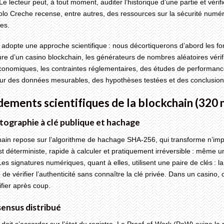
e lecteur peut, à tout moment, auditer l’historique d’une partie et vérif
colo Creche recense, entre autres, des ressources sur la sécurité num
es.
e adopte une approche scientifique : nous décortiquerons d’abord les 
ture d’un casino blockchain, les générateurs de nombres aléatoires véri
onomiques, les contraintes réglementaires, des études de performance 
ur des données mesurables, des hypothèses testées et des conclusions 
dements scientifiques de la blockchain (320 
tographie à clé publique et hachage
hain repose sur l’algorithme de hachage SHA‑256, qui transforme n’im
st déterministe, rapide à calculer et pratiquement irréversible : même 
 Les signatures numériques, quant à elles, utilisent une paire de clés : l
de vérifier l’authenticité sans connaître la clé privée. Dans un casino
sifier après coup.
sensus distribué