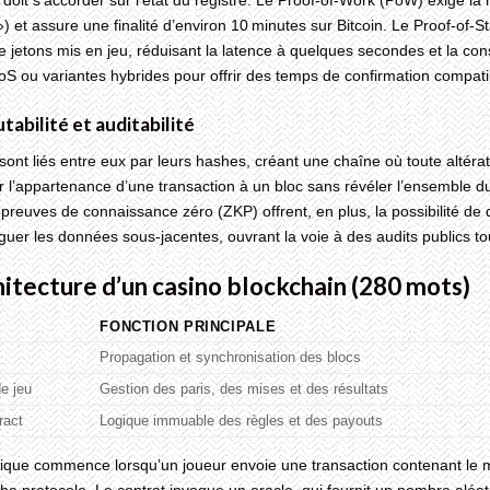
doit s’accorder sur l’état du registre. Le Proof‑of‑Work (PoW) exige l
) et assure une finalité d’environ 10 minutes sur Bitcoin. Le Proof‑of‑S
e jetons mis en jeu, réduisant la latence à quelques secondes et la co
oS ou variantes hybrides pour offrir des temps de confirmation compat
tabilité et auditabilité
sont liés entre eux par leurs hashes, créant une chaîne où toute alté
 l’appartenance d’une transaction à un bloc sans révéler l’ensemble du 
 preuves de connaissance zéro (ZKP) offrent, en plus, la possibilité d
guer les données sous‑jacentes, ouvrant la voie à des audits publics to
hitecture d’un casino blockchain (280 mots)
FONCTION PRINCIPALE
Propagation et synchronisation des blocs
e jeu
Gestion des paris, des mises et des résultats
ract
Logique immuable des règles et des payouts
pique commence lorsqu’un joueur envoie une transaction contenant le mon
he protocole. Le contrat invoque un oracle, qui fournit un nombre aléatoir