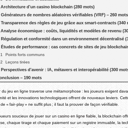
. Architecture d’un casino blockchain (280 mots)
. Générateurs de nombres aléatoires vérifiables (VRF) – 260 mots
. Transparence des règles de jeu grâce aux smart‑contracts (340
. Analyse économique : coûts, liquidités et modèles de revenu (3
. Régulation et conformité dans un environnement décentralisé (
. Études de performance : cas concrets de sites de jeu blockchai
Points forts communs
Leçons tirées
. Perspectives d’avenir : IA, métavers et interopérabilité (300 mot
onclusion – 190 mots
 du jeu en ligne traverse une métamorphose : les joueurs exigent dava
ité et les innovations technologiques offrent de nouveaux leviers. Ce
 « fair‑play » ne suffit plus ; il faut la prouver de façon vérifiable.
joueurs soucieux de jouer sur un
casino en ligne fiable
, la blockchain of
e, chaque tirage et chaque paiement sur un registre immuable, la tech