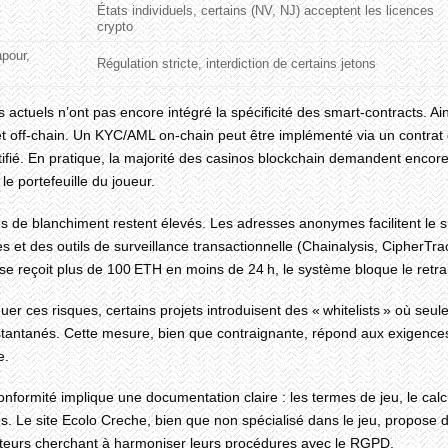
États individuels, certains (NV, NJ) acceptent les licences
crypto
apour,
Régulation stricte, interdiction de certains jetons
 actuels n’ont pas encore intégré la spécificité des smart‑contracts. Ai
t off‑chain. Un KYC/AML on‑chain peut être implémenté via un contrat 
tifié. En pratique, la majorité des casinos blockchain demandent encore
le portefeuille du joueur.
s de blanchiment restent élevés. Les adresses anonymes facilitent le s
res et des outils de surveillance transactionnelle (Chainalysis, CipherTr
e reçoit plus de 100 ETH en moins de 24 h, le système bloque le retra
uer ces risques, certains projets introduisent des « whitelists » où se
nstantanés. Cette mesure, bien que contraignante, répond aux exigences 
e.
conformité implique une documentation claire : les termes de jeu, le calc
s. Le site Ecolo Creche, bien que non spécialisé dans le jeu, propose d
teurs cherchant à harmoniser leurs procédures avec le RGPD.