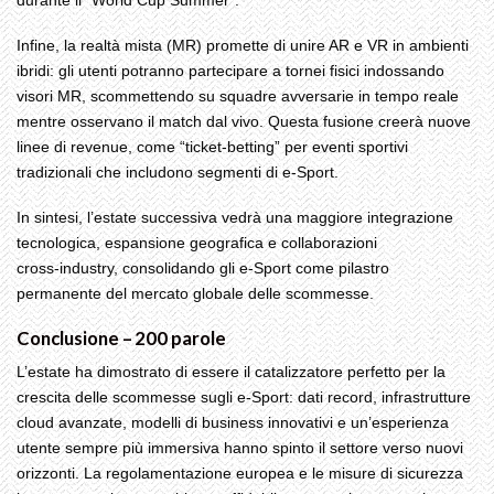
Infine, la realtà mista (MR) promette di unire AR e VR in ambienti
ibridi: gli utenti potranno partecipare a tornei fisici indossando
visori MR, scommettendo su squadre avversarie in tempo reale
mentre osservano il match dal vivo. Questa fusione creerà nuove
linee di revenue, come “ticket‑betting” per eventi sportivi
tradizionali che includono segmenti di e‑Sport.
In sintesi, l’estate successiva vedrà una maggiore integrazione
tecnologica, espansione geografica e collaborazioni
cross‑industry, consolidando gli e‑Sport come pilastro
permanente del mercato globale delle scommesse.
Conclusione – 200 parole
L’estate ha dimostrato di essere il catalizzatore perfetto per la
crescita delle scommesse sugli e‑Sport: dati record, infrastrutture
cloud avanzate, modelli di business innovativi e un’esperienza
utente sempre più immersiva hanno spinto il settore verso nuovi
orizzonti. La regolamentazione europea e le misure di sicurezza