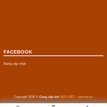
FACEBOOK
Đang cập nhật
Copyright 2026 ©
Cung cấp bởi
SEO VIỆT - seoviet.vn