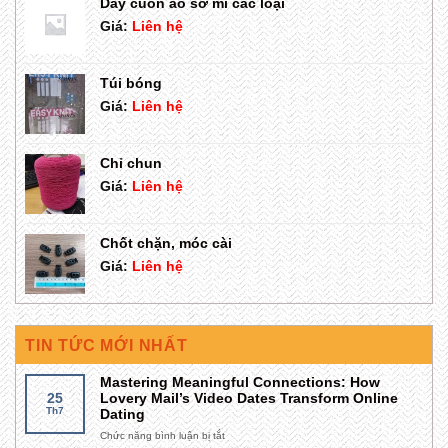
Dây cuốn áo sơ mi các loại
Giá:
Liên hệ
Túi bóng
Giá:
Liên hệ
Chỉ chun
Giá:
Liên hệ
Chốt chặn, móc cài
Giá:
Liên hệ
TIN TỨC MỚI NHẤT
Mastering Meaningful Connections: How
25
Lovery Mail’s Video Dates Transform Online
Th7
Dating
Chức năng bình luận bị tắt
ở