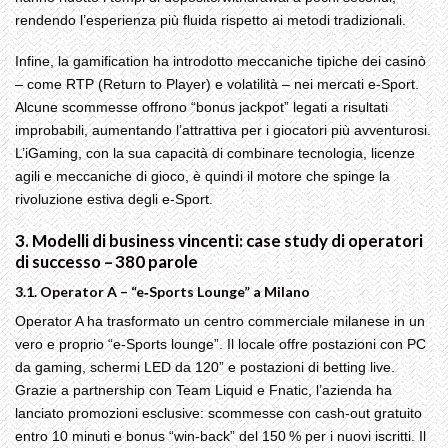
rendendo l’esperienza più fluida rispetto ai metodi tradizionali.
Infine, la gamification ha introdotto meccaniche tipiche dei casinò
– come RTP (Return to Player) e volatilità – nei mercati e‑Sport.
Alcune scommesse offrono “bonus jackpot” legati a risultati
improbabili, aumentando l’attrattiva per i giocatori più avventurosi.
L’iGaming, con la sua capacità di combinare tecnologia, licenze
agili e meccaniche di gioco, è quindi il motore che spinge la
rivoluzione estiva degli e‑Sport.
3. Modelli di business vincenti: case study di operatori
di successo – 380 parole
3.1. Operator A – “e‑Sports Lounge” a Milano
Operator A ha trasformato un centro commerciale milanese in un
vero e proprio “e‑Sports lounge”. Il locale offre postazioni con PC
da gaming, schermi LED da 120” e postazioni di betting live.
Grazie a partnership con Team Liquid e Fnatic, l’azienda ha
lanciato promozioni esclusive: scommesse con cash‑out gratuito
entro 10 minuti e bonus “win‑back” del 150 % per i nuovi iscritti. Il