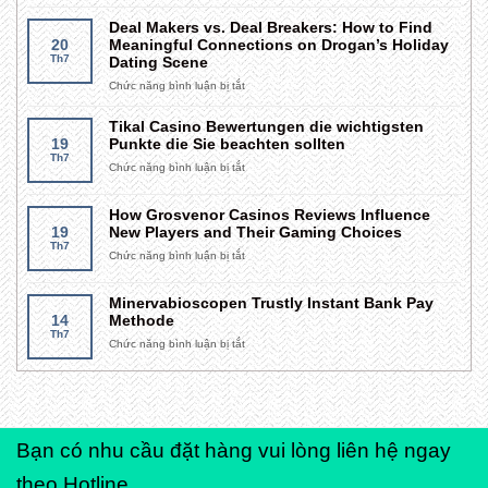
Mastering
Meaningful
Deal Makers vs. Deal Breakers: How to Find
Connections:
20
Meaningful Connections on Drogan’s Holiday
How
Th7
Dating Scene
Lovery
Chức năng bình luận bị tắt
ở
Mail’s
Deal
Video
Makers
Tikal Casino Bewertungen die wichtigsten
Dates
vs.
19
Punkte die Sie beachten sollten
Transform
Deal
Th7
Online
Chức năng bình luận bị tắt
ở
Breakers:
Dating
Tikal
How
Casino
to
How Grosvenor Casinos Reviews Influence
Bewertungen
Find
19
New Players and Their Gaming Choices
die
Meaningful
Th7
wichtigsten
Chức năng bình luận bị tắt
ở
Connections
Punkte
How
on
die
Grosvenor
Drogan’s
Minervabioscopen Trustly Instant Bank Pay
Sie
Casinos
Holiday
14
Methode
beachten
Reviews
Dating
Th7
sollten
Influence
Chức năng bình luận bị tắt
ở
Scene
New
Minervabioscopen
Players
Trustly
and
Instant
Their
Bank
Gaming
Pay
Bạn có nhu cầu đặt hàng vui lòng liên hệ ngay
Choices
Methode
theo Hotline