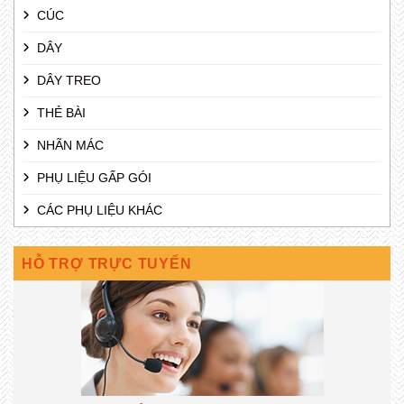
CÚC
DÂY
DÂY TREO
THẺ BÀI
NHÃN MÁC
PHỤ LIỆU GẤP GÓI
CÁC PHỤ LIỆU KHÁC
HỖ TRỢ TRỰC TUYẾN