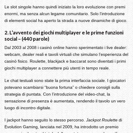
Le slot singole hanno quindi iniziato la loro evoluzione con premi
enormi, ma senza alcun legame comunitario. Solo l’introduzione
di elementi social ha aperto la strada a nuove dinamiche di gioco.
2. L’avvento dei giochi multiplayer e le prime funzioni
social – (440 parole)
Dal 2003 al 2008 i casinò online hanno sperimentato i live dealer:
webcam, dealer reali e tavoli virtuali che simulano l’esperienza del
casinò fisico. Roulette, blackjack e baccarat sono diventati i primi
giochi multiplayer a connettere più utenti in tempo reale.
Le chat testuali sono state la prima interfaccia sociale. I giocatori
potevano scambiarsi “buona fortuna” o chiedere consigli sulla
strategia di puntata. Con l’introduzione del video‑chat, la
sensazione di presenza è aumentata, rendendo il tavolo un vero
luogo di incontro digitale.
I jackpot hanno seguito lo stesso percorso.
Jackpot Roulette
di
Evolution Gaming, lanciata nel 2009, ha introdotto un premio