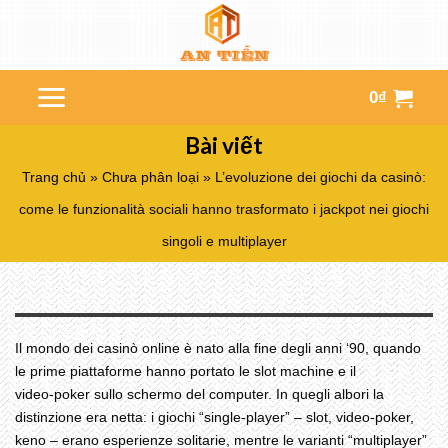
Chuyển
đến
nội
dung
0
₫
Bài viết
Trang chủ
»
Chưa phân loại
»
L’evoluzione dei giochi da casinò:
come le funzionalità sociali hanno trasformato i jackpot nei giochi
singoli e multiplayer
Il mondo dei casinò online è nato alla fine degli anni ‘90, quando
le prime piattaforme hanno portato le slot machine e il
video‑poker sullo schermo del computer. In quegli albori la
distinzione era netta: i giochi “single‑player” – slot, video‑poker,
keno – erano esperienze solitarie, mentre le varianti “multiplayer”