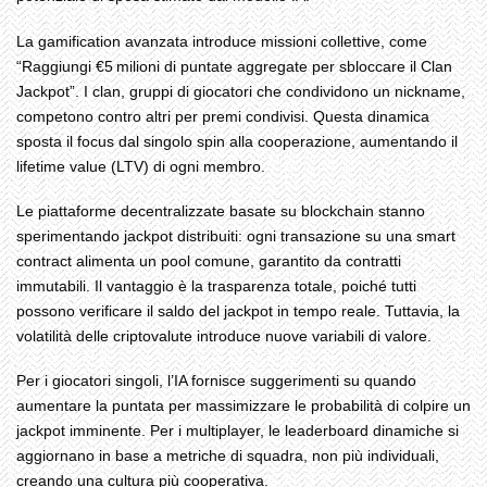
La gamification avanzata introduce missioni collettive, come
“Raggiungi €5 milioni di puntate aggregate per sbloccare il Clan
Jackpot”. I clan, gruppi di giocatori che condividono un nickname,
competono contro altri per premi condivisi. Questa dinamica
sposta il focus dal singolo spin alla cooperazione, aumentando il
lifetime value (LTV) di ogni membro.
Le piattaforme decentralizzate basate su blockchain stanno
sperimentando jackpot distribuiti: ogni transazione su una smart
contract alimenta un pool comune, garantito da contratti
immutabili. Il vantaggio è la trasparenza totale, poiché tutti
possono verificare il saldo del jackpot in tempo reale. Tuttavia, la
volatilità delle criptovalute introduce nuove variabili di valore.
Per i giocatori singoli, l’IA fornisce suggerimenti su quando
aumentare la puntata per massimizzare le probabilità di colpire un
jackpot imminente. Per i multiplayer, le leaderboard dinamiche si
aggiornano in base a metriche di squadra, non più individuali,
creando una cultura più cooperativa.