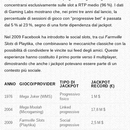
concentrarsi esclusivamente sulle slot a RTP medio (96 %). I dati
di Gaming Labs mostrano che, nei primi tre anni dal lancio, la
percentuale di sessioni di gioco con “progressive bet” è passata
dal 5 % al 23 %, segno di una forte dipendenza dal jackpot.
Nel 2009 Facebook ha introdotto le social slots, tra cui
Farmville
Slots
di Playtika, che combinavano le meccaniche classiche con la
possibilità di condividere le vincite sui feed degli amici. Queste
esperienze hanno costituito il primo ponte verso il multiplayer,
dimostrando che anche i jackpot potevano essere parte di un
contesto più sociale.
TIPO DI
JACKPOT
ANNO
GIOCO/PROVIDER
JACKPOT
RECORD (€)
Progressivo
1976
Mega Joker
(WMS)
1 M $
fisico
Mega Moolah
Linked
2004
17,8 M $
(Microgaming)
progressive
Farmville Slots
Social
2009
2,5 M $
(Playtika)
progressive