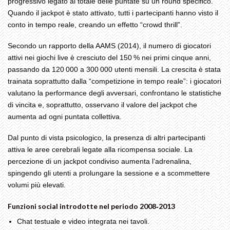
progressivo legato al totale delle puntate su un round specifico.
Quando il jackpot è stato attivato, tutti i partecipanti hanno visto il
conto in tempo reale, creando un effetto “crowd thrill”.
Secondo un rapporto della AAMS (2014), il numero di giocatori
attivi nei giochi live è cresciuto del 150 % nei primi cinque anni,
passando da 120 000 a 300 000 utenti mensili. La crescita è stata
trainata soprattutto dalla “competizione in tempo reale”: i giocatori
valutano la performance degli avversari, confrontano le statistiche
di vincita e, soprattutto, osservano il valore del jackpot che
aumenta ad ogni puntata collettiva.
Dal punto di vista psicologico, la presenza di altri partecipanti
attiva le aree cerebrali legate alla ricompensa sociale. La
percezione di un jackpot condiviso aumenta l’adrenalina,
spingendo gli utenti a prolungare la sessione e a scommettere
volumi più elevati.
Funzioni social introdotte nel periodo 2008‑2013
Chat testuale e video integrata nei tavoli.