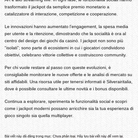
trasformato il jackpot da semplice premio monetario a
catalizzatore di interazione, competizione e cooperazione.
Le innovazioni hanno aumentato l’engagement, la spesa media
per utente e la ritenzione, dimostrando che la socialità è ora al
centro del design dei giochi da casinò. I jackpot non sono più
“isolati”; sono parte di ecosistemi in cui i giocatori condividono
obiettivi, celebrano vittorie collettive e costruiscono community.
Per chi vuole restare al passo con queste evoluzioni, è
consigliabile monitorare le nuove offerte e le analisi di mercato su
siti affidabili. Una risorsa utile per tenersi informati è Silverairitalia,
dove è possibile consultare le ultime novità e i bonus disponibili.
Continua a esplorare, sperimenta le funzionalità social e scopri
come i jackpot moderni possano arricchire sia la tua esperienza di
gioco singolo sia quella multiplayer.
Bài viết này đã đăng trong mục:
Chưa phân loại
. Hãy lưu
bài viết này để xem lại
.