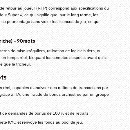
 de retour au joueur (RTP) correspond aux spécifications du
« Super », ce qui signifie que, sur le long terme, les
ce pourcentage sans violer les licences de jeu, ce qui
riche) – 90 mots
erns de mise irréguliers, utilisation de logiciels tiers, ou
en temps réel, bloquant les comptes suspects avant qu’ils
e que le tricheur.
ots
 réel, capables d’analyser des millions de transactions par
grâce à l’IA, une fraude de bonus orchestrée par un groupe
nt de demandes de bonus de 100 % et de retraits.
ête KYC et renvoyé les fonds au pool de jeu.