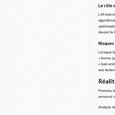
Breakers:
Le rôle 
How
to
L’IA inter
Find
Meaningful
algorithme
Connections
optimisati
on
Drogan’s
devant le
Holiday
Dating
Risques 
Scene
Lorsque la
« bonus j
« bait‑and
ses lecteu
Réalit
Prenons le
annoncé u
Analyse d