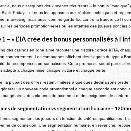
rticle, nous disséquons deux mythes récurrents – le bonus “magique” g
 Black Friday – et nous les opposons aux réalités techniques et réglem
er marketing, mais aussi comme garde‑fou contre la fraude. Le fil con
r sur les périodes promotionnelles où les attentes des joueurs sont les p
1 – « L’IA crée des bonus personnalisés à l’inf
ng des casinos en ligne aime raconter une histoire : grâce à l’IA, chaq
son comportement. Les campagnes affichent des slogans du type « Bonus
inité de récompenses personnalisées. Cette promesse séduit particuliè
s’adapte à chaque mise, chaque victoire et chaque perte.
e, la plupart des offres restent limitées à quelques déclinaisons prédéf
se générer un nouveau code promotionnel à chaque seconde est donc l
s budgétaires, des plafonds de paiement et des exigences de conformité 
hmes de segmentation vs segmentation humaine – 120 mo
thmes segmentent les joueurs en fonction de critères quantifiables : his
enne de connexion. Une segmentation humaine, en revanche, repose dav