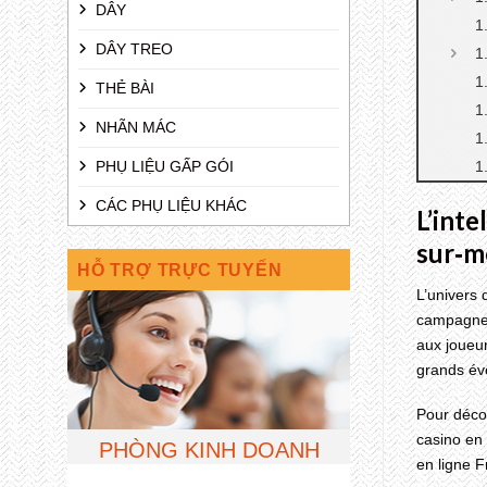
DÂY
DÂY TREO
THẺ BÀI
NHÃN MÁC
PHỤ LIỆU GẤP GÓI
CÁC PHỤ LIỆU KHÁC
L’inte
sur‑me
HỖ TRỢ TRỰC TUYẾN
L’univers 
campagnes
aux joueur
grands év
Pour décou
casino en 
PHÒNG KINH DOANH
en ligne F