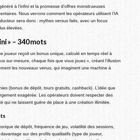
énéré à l’infini et la promesse d’offres monstrueuses
entaires. Nous verrons comment les opérateurs utilisent l’IA
ducteur sera donc : mythes versus faits, avec un focus
lus élevées.
ini » – 340 mots
ue joueur reçoit un bonus unique, calculé en temps réel à
 sur‑mesure, chaque fois que vous jouez », créant l’illusion
rement les nouveaux venus, qui imaginent une machine à
inies (bonus de dépôt, tours gratuits, cashback). L’idée que
argement exagérée. Les opérateurs doivent respecter des
qui ne laissent guère de place à une création illimitée.
ts
torique de dépôt, fréquence de jeu, volatilité des sessions,
antage sur des profils qualitatifs (type de joueur,