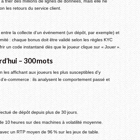
e à trier des millions de lignes de données, mais elle ne
n les retours du service client.
entre la collecte d’un événement (un dépôt, par exemple) et
mité : chaque bonus doit être validé selon les règles KYC
ir un code instantané dès que le joueur clique sur « Jouer ».
urd’hui – 300 mots
 les affichant aux joueurs les plus susceptibles d’y
’e‑commerce : ils analysent le comportement passé et
fectué de dépôt depuis plus de 30 jours.
us de 10 heures sur des machines à volatilité moyenne.
 avec un RTP moyen de 96 % sur les jeux de table.