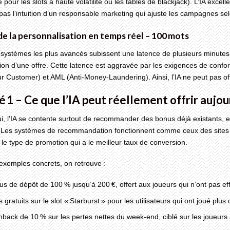
 pour les slots à haute volatilité ou les tables de blackjack). L’IA excell
as l’intuition d’un responsable marketing qui ajuste les campagnes selo
de la personnalisation en temps réel – 100 mots
systèmes les plus avancés subissent une latence de plusieurs minutes 
ion d’une offre. Cette latence est aggravée par les exigences de confor
 Customer) et AML (Anti‑Money‑Laundering). Ainsi, l’IA ne peut pas offr
é 1 – Ce que l’IA peut réellement offrir aujo
i, l’IA se contente surtout de recommander des bonus déjà existants, en
 Les systèmes de recommandation fonctionnent comme ceux des sites d
le type de promotion qui a le meilleur taux de conversion.
exemples concrets, on retrouve :
s de dépôt de 100 % jusqu’à 200 €, offert aux joueurs qui n’ont pas ef
s gratuits sur le slot « Starburst » pour les utilisateurs qui ont joué pl
back de 10 % sur les pertes nettes du week‑end, ciblé sur les joueurs