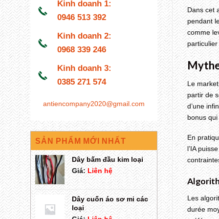
Kinh doanh 1:
Dans cet a
0946 513 392
pendant le
comme levi
Kinh doanh 2:
particulie
0968 339 246
Mythe 
Kinh doanh 3:
0385 271 574
Le marketi
partir de 
antiencompany2020@gmail.com
d’une inf
bonus qui 
En pratiqu
SẢN PHẨM MỚI NHẤT
l’IA puis
Dây bấm đầu kim loại
contrainte
Giá:
Liên hệ
Algorit
Les algori
Dây cuốn áo sơ mi các
loại
durée moy