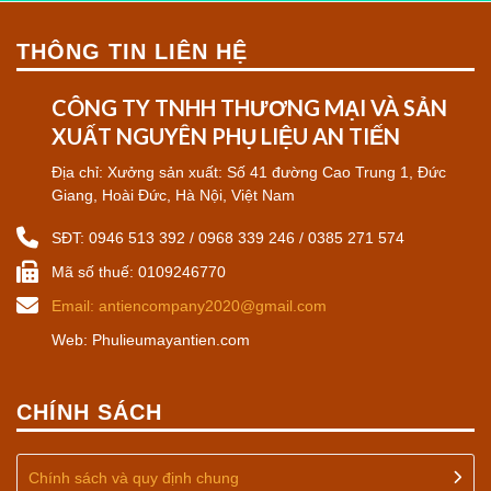
mitos
de
la
THÔNG TIN LIÊN HỆ
realidad
y
descubriendo
CÔNG TY TNHH THƯƠNG MẠI VÀ SẢN
los
XUẤT NGUYÊN PHỤ LIỆU AN TIẾN
bonos
ocultos
Địa chỉ: Xưởng sản xuất: Số 41 đường Cao Trung 1, Đức
Giang, Hoài Đức, Hà Nội, Việt Nam
SĐT: 0946 513 392 / 0968 339 246 / 0385 271 574
Mã số thuế: 0109246770
Email: antiencompany2020@gmail.com
Web: Phulieumayantien.com
CHÍNH SÁCH
Chính sách và quy định chung