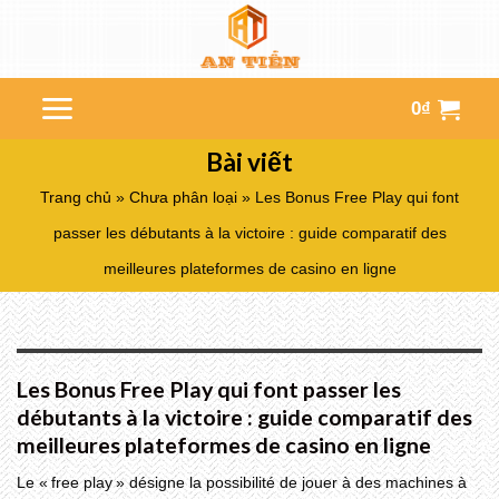
Chuyển
đến
nội
dung
0
₫
Bài viết
Trang chủ
»
Chưa phân loại
»
Les Bonus Free Play qui font
passer les débutants à la victoire : guide comparatif des
meilleures plateformes de casino en ligne
Les Bonus Free Play qui font passer les
débutants à la victoire : guide comparatif des
meilleures plateformes de casino en ligne
Le « free play » désigne la possibilité de jouer à des machines à