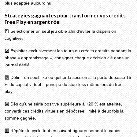
plus adaptée aujourd’hui.
Stratégies gagnantes pour transformer vos crédits
Free Play en argent réel
1️⃣ Sélectionner un seul jeu cible afin d’éviter la dispersion
cognitive.
2️⃣ Exploiter exclusivement les tours ou crédits gratuits pendant la
phase « apprentissage », consigner chaque décision clé dans un
journal dédié.
3️⃣ Définir un seuil fixe où quitter la session si la perte dépasse 15
% du capital virtuel – principe du stop‑loss même lors du free
play.
4️⃣ Dès qu’une série positive supérieure à +20 % est atteinte,
convertir ces crédits virtuels en dépôt réel limité à deux fois la
somme gagnée.
5️⃣ Répéter le cycle tout en suivant rigoureusement le cahier