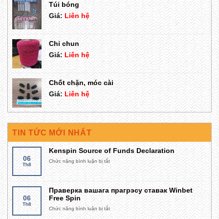
Túi bóng
Giá:
Liên hệ
Chỉ chun
Giá:
Liên hệ
Chốt chặn, móc cài
Giá:
Liên hệ
TIN TỨC MỚI NHẤT
Kenspin Source of Funds Declaration
06
Chức năng bình luận bị tắt
ở
Th8
Kenspin
Source
of
Праверка вашага прагрэсу ставак Winbet
Funds
06
Free Spin
Declaration
Th8
Chức năng bình luận bị tắt
ở
Праверка