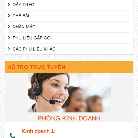
DÂY TREO
THẺ BÀI
NHÃN MÁC
PHỤ LIỆU GẤP GÓI
CÁC PHỤ LIỆU KHÁC
HỖ TRỢ TRỰC TUYẾN
PHÒNG KINH DOANH
Kinh doanh 1: