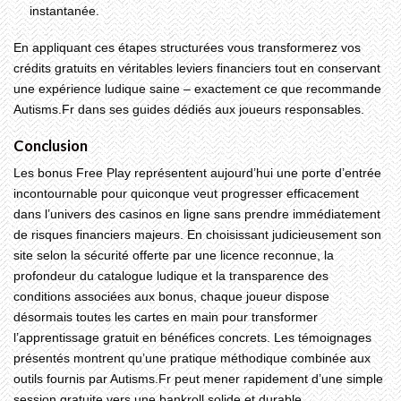
instantanée.
En appliquant ces étapes structurées vous transformerez vos
crédits gratuits en véritables leviers financiers tout en conservant
une expérience ludique saine – exactement ce que recommande
Autisms.Fr dans ses guides dédiés aux joueurs responsables.
Conclusion
Les bonus Free Play représentent aujourd’hui une porte d’entrée
incontournable pour quiconque veut progresser efficacement
dans l’univers des casinos en ligne sans prendre immédiatement
de risques financiers majeurs. En choisissant judicieusement son
site selon la sécurité offerte par une licence reconnue, la
profondeur du catalogue ludique et la transparence des
conditions associées aux bonus, chaque joueur dispose
désormais toutes les cartes en main pour transformer
l’apprentissage gratuit en bénéfices concrets. Les témoignages
présentés montrent qu’une pratique méthodique combinée aux
outils fournis par Autisms.Fr peut mener rapidement d’une simple
session gratuite vers une bankroll solide et durable.