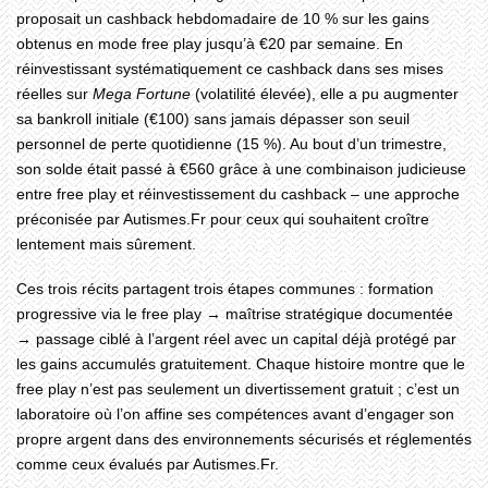
proposait un cashback hebdomadaire de 10 % sur les gains
obtenus en mode free play jusqu’à €20 par semaine. En
réinvestissant systématiquement ce cashback dans ses mises
réelles sur
Mega Fortune
(volatilité élevée), elle a pu augmenter
sa bankroll initiale (€100) sans jamais dépasser son seuil
personnel de perte quotidienne (15 %). Au bout d’un trimestre,
son solde était passé à €560 grâce à une combinaison judicieuse
entre free play et réinvestissement du cashback – une approche
préconisée par Autismes.Fr pour ceux qui souhaitent croître
lentement mais sûrement.
Ces trois récits partagent trois étapes communes : formation
progressive via le free play → maîtrise stratégique documentée
→ passage ciblé à l’argent réel avec un capital déjà protégé par
les gains accumulés gratuitement. Chaque histoire montre que le
free play n’est pas seulement un divertissement gratuit ; c’est un
laboratoire où l’on affine ses compétences avant d’engager son
propre argent dans des environnements sécurisés et réglementés
comme ceux évalués par Autismes.Fr.