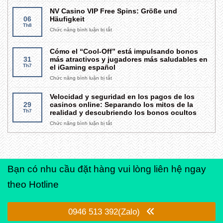
вашага
NV Casino VIP Free Spins: Größe und
прагрэсу
06
Häufigkeit
ставак
Th8
Winbet
Chức năng bình luận bị tắt
ở
Free
NV
Spin
Casino
Cómo el “Cool‑Off” está impulsando bonos
VIP
31
más atractivos y jugadores más saludables en
Free
Th7
el iGaming español
Spins:
Größe
Chức năng bình luận bị tắt
ở
und
Cómo
Häufigkeit
el
Velocidad y seguridad en los pagos de los
“Cool‑Off”
29
casinos online: Separando los mitos de la
está
Th7
realidad y descubriendo los bonos ocultos
impulsando
Chức năng bình luận bị tắt
ở
bonos
Velocidad
más
y
atractivos
seguridad
y
en
jugadores
los
más
Bạn có nhu cầu đặt hàng vui lòng liên hệ ngay
pagos
saludables
de
theo Hotline
en
los
el
casinos
iGaming
online:
español
0946 513 392(Zalo)
Separando
los