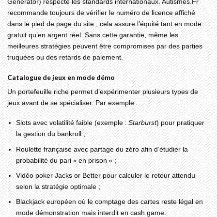
Generator) respecte les standards internationaux. Autismes.Fr
recommande toujours de vérifier le numéro de licence affiché
dans le pied de page du site ; cela assure l’équité tant en mode
gratuit qu’en argent réel. Sans cette garantie, même les
meilleures stratégies peuvent être compromises par des parties
truquées ou des retards de paiement.
Catalogue de jeux en mode démo
Un portefeuille riche permet d’expérimenter plusieurs types de
jeux avant de se spécialiser. Par exemple :
Slots avec volatilité faible (exemple :
Starburst
) pour pratiquer
la gestion du bankroll ;
Roulette française avec partage du zéro afin d’étudier la
probabilité du pari « en prison » ;
Vidéo poker Jacks or Better pour calculer le retour attendu
selon la stratégie optimale ;
Blackjack européen où le comptage des cartes reste légal en
mode démonstration mais interdit en cash game.