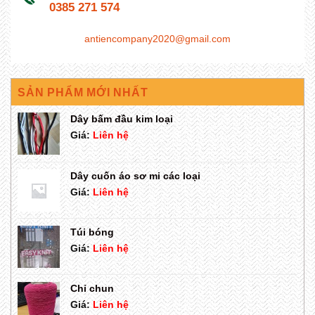
0385 271 574
antiencompany2020@gmail.com
SẢN PHẨM MỚI NHẤT
Dây bấm đầu kim loại
Giá:
Liên hệ
Dây cuốn áo sơ mi các loại
Giá:
Liên hệ
Túi bóng
Giá:
Liên hệ
Chỉ chun
Giá:
Liên hệ