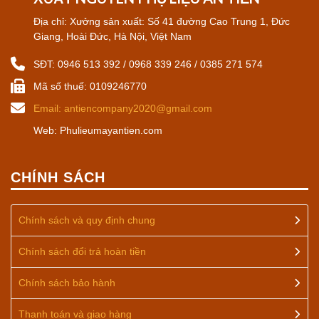
Địa chỉ: Xưởng sản xuất: Số 41 đường Cao Trung 1, Đức
Giang, Hoài Đức, Hà Nội, Việt Nam
SĐT: 0946 513 392 / 0968 339 246 / 0385 271 574
Mã số thuế: 0109246770
Email: antiencompany2020@gmail.com
Web: Phulieumayantien.com
CHÍNH SÁCH
Chính sách và quy định chung
Chính sách đổi trả hoàn tiền
Chính sách bảo hành
Thanh toán và giao hàng