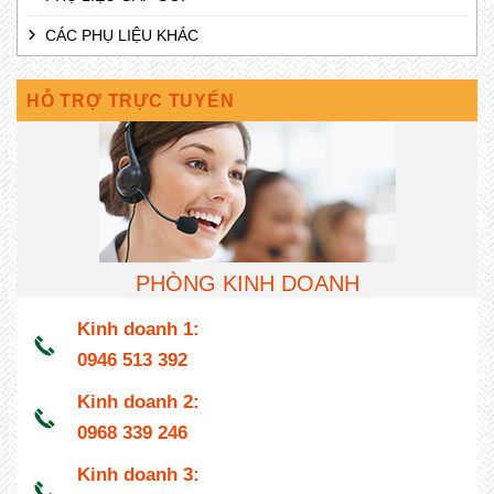
CÁC PHỤ LIỆU KHÁC
HỖ TRỢ TRỰC TUYẾN
PHÒNG KINH DOANH
Kinh doanh 1:
0946 513 392
Kinh doanh 2:
0968 339 246
Kinh doanh 3: