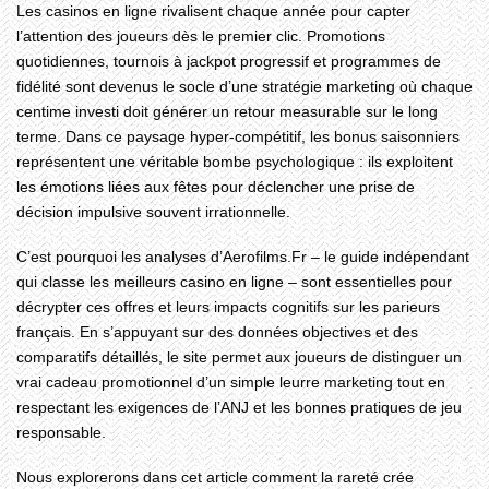
Les casinos en ligne rivalisent chaque année pour capter
l’attention des joueurs dès le premier clic. Promotions
quotidiennes, tournois à jackpot progressif et programmes de
fidélité sont devenus le socle d’une stratégie marketing où chaque
centime investi doit générer un retour measurable sur le long
terme. Dans ce paysage hyper‑compétitif, les bonus saisonniers
représentent une véritable bombe psychologique : ils exploitent
les émotions liées aux fêtes pour déclencher une prise de
décision impulsive souvent irrationnelle.
C’est pourquoi les analyses d’Aerofilms.Fr – le guide indépendant
qui classe les meilleurs casino en ligne – sont essentielles pour
décrypter ces offres et leurs impacts cognitifs sur les parieurs
français. En s’appuyant sur des données objectives et des
comparatifs détaillés, le site permet aux joueurs de distinguer un
vrai cadeau promotionnel d’un simple leurre marketing tout en
respectant les exigences de l’ANJ et les bonnes pratiques de jeu
responsable.
Nous explorerons dans cet article comment la rareté crée