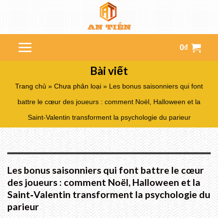
Chuyển
đến
nội
dung
0
₫
Bài viết
Trang chủ
»
Chưa phân loại
»
Les bonus saisonniers qui font
battre le cœur des joueurs : comment Noël, Halloween et la
Saint‑Valentin transforment la psychologie du parieur
Les bonus saisonniers qui font battre le cœur
des joueurs : comment Noël, Halloween et la
Saint‑Valentin transforment la psychologie du
parieur