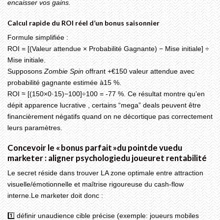
encaisser vos gains.
Calcul rapide du ROI réel d’un bonus saisonnier
Formule simplifiée :
ROI = [(Valeur attendue × Probabilité Gagnante) − Mise initiale] ÷
Mise initiale.
Supposons
Zombie Spin
offrant +€150 valeur attendue avec
probabilité gagnante estimée à15 %.
ROI ≈ [(150×0·15)−100]÷100 = -77 %. Ce résultat montre qu’en
dépit apparence lucrative , certains “mega” deals peuvent être
financièrement négatifs quand on ne décortique pas correctement
leurs paramètres.
Concevoir le « bonus parfait »du pointde vuedu
marketer : aligner psychologiedu joueuret rentabilité
Le secret réside dans trouver LA zone optimale entre attraction
visuelle/émotionnelle et maîtrise rigoureuse du cash‑flow
interne.Le marketer doit donc :
1️⃣ définir unaudience cible précise (exemple: joueurs mobiles