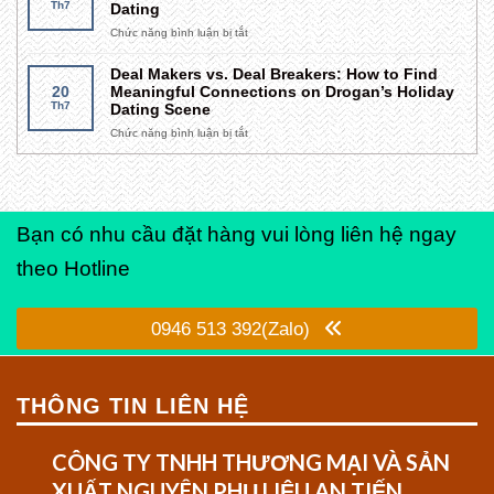
Th7
Dating
Spins:
Größe
Chức năng bình luận bị tắt
ở
und
Mastering
Häufigkeit
Meaningful
Deal Makers vs. Deal Breakers: How to Find
Connections:
20
Meaningful Connections on Drogan’s Holiday
How
Th7
Dating Scene
Lovery
Chức năng bình luận bị tắt
ở
Mail’s
Deal
Video
Makers
Dates
vs.
Transform
Deal
Online
Breakers:
Dating
Bạn có nhu cầu đặt hàng vui lòng liên hệ ngay
How
to
theo Hotline
Find
Meaningful
Connections
0946 513 392(Zalo)
on
Drogan’s
Holiday
Dating
Scene
THÔNG TIN LIÊN HỆ
CÔNG TY TNHH THƯƠNG MẠI VÀ SẢN
XUẤT NGUYÊN PHỤ LIỆU AN TIẾN