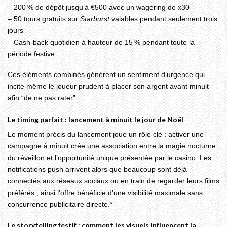
– 200 % de dépôt jusqu’à €500 avec un wagering de x30
– 50 tours gratuits sur
Starburst
valables pendant seulement trois
jours
– Cash‑back quotidien à hauteur de 15 % pendant toute la
période festive
Ces éléments combinés génèrent un sentiment d’urgence qui
incite même le joueur prudent à placer son argent avant minuit
afin “de ne pas rater”.
Le timing parfait : lancement à minuit le jour de Noël
Le moment précis du lancement joue un rôle clé : activer une
campagne à minuit crée une association entre la magie nocturne
du réveillon et l’opportunité unique présentée par le casino. Les
notifications push arrivent alors que beaucoup sont déjà
connectés aux réseaux sociaux ou en train de regarder leurs films
préférés ; ainsi l’offre bénéficie d’une visibilité maximale sans
concurrence publicitaire directe.*
Le storytelling festif : comment les visuels influencent la