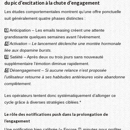
du pic d’excitation à la chute d’engagement
Les études comportementales montrent qu’une offre ponctuelle
suit généralement quatre phases distinctes :
1️⃣ Anticipation – Les emails teasing créent une attente
grandissante quelques semaines avant l’événement.
2️⃣ Activation – Le lancement déclenche une montée hormonale
liée aux dopamine bursts.
3️⃣ Satiété – Après deux ou trois jours sans nouveauté
supplémentaire l’émotion diminue rapidement.
4️⃣ Désengagement – Si aucune relance n’est proposée
l’utilisateur retourne à ses habitudes antérieures voire abandonne
complètement.
Les opérateurs tentent donc systématiquement d’allonger ce
cycle grâce à diverses stratégies ciblées.*
Le rôle des notifications push dans la prolongation de
l’engagement
Une notification bien calibrée (« Encore ⏰ minutes pour profiter