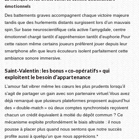
émotionnels
Des battements graves accompagnent chaque victoire majeure
tandis que des hurlements distants surgissent lors d’un mauvais
spin.Sur base neuroscientifique cela active l’amygdale, centre
émotionnel chargé tantôt d’appréhension tantôt d’euphorie.Pour
cette raison même certains joueurs préfèrent jouer depuis leur
smartphone afin que leurs écouteurs isolent parfaitement cette
ambiance sonore immersive.
Saint‑Valentin : les bonus « co‑opératifs » qui
exploitent le besoin d’appartenance
L’amour fait vibrer même les cœurs les plus prudents lorsqu’il
s’agit de partager un gain avec son partenaire virtuel.Vous avez
déjà remarqué que plusieurs plateformes proposent aujourd’hui
des « double‑match » où deux comptes synchronisés reçoivent
chacun un crédit équivalent à moitié du dépôt commun ? Ce
mécanisme exploite profondément le biais altruiste : il nous
pousse à placer plus quand nous sentons que notre succès
profite aussi à quelqu’un que nous apprécions.*