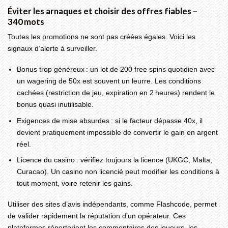
Éviter les arnaques et choisir des offres fiables –
340 mots
Toutes les promotions ne sont pas créées égales. Voici les
signaux d’alerte à surveiller.
Bonus trop généreux : un lot de 200 free spins quotidien avec
un wagering de 50x est souvent un leurre. Les conditions
cachées (restriction de jeu, expiration en 2 heures) rendent le
bonus quasi inutilisable.
Exigences de mise absurdes : si le facteur dépasse 40x, il
devient pratiquement impossible de convertir le gain en argent
réel.
Licence du casino : vérifiez toujours la licence (UKGC, Malta,
Curacao). Un casino non licencié peut modifier les conditions à
tout moment, voire retenir les gains.
Utiliser des sites d’avis indépendants, comme Flashcode, permet
de valider rapidement la réputation d’un opérateur. Ces
plateformes répertorient les commentaires des joueurs, les