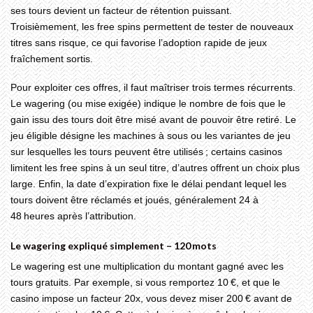
ses tours devient un facteur de rétention puissant.
Troisièmement, les free spins permettent de tester de nouveaux
titres sans risque, ce qui favorise l’adoption rapide de jeux
fraîchement sortis.
Pour exploiter ces offres, il faut maîtriser trois termes récurrents.
Le wagering (ou mise exigée) indique le nombre de fois que le
gain issu des tours doit être misé avant de pouvoir être retiré. Le
jeu éligible désigne les machines à sous ou les variantes de jeu
sur lesquelles les tours peuvent être utilisés ; certains casinos
limitent les free spins à un seul titre, d’autres offrent un choix plus
large. Enfin, la date d’expiration fixe le délai pendant lequel les
tours doivent être réclamés et joués, généralement 24 à
48 heures après l’attribution.
Le wagering expliqué simplement – 120 mots
Le wagering est une multiplication du montant gagné avec les
tours gratuits. Par exemple, si vous remportez 10 €, et que le
casino impose un facteur 20x, vous devez miser 200 € avant de