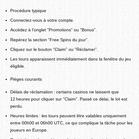
Procédure typique
Connectez‑vous à votre compte.
Accédez à l’onglet “Promotions” ou “Bonus”.
Repérez la section “Free Spins du jour”.
Cliquez sur le bouton “Claim” ou “Réclamer”.
Les tours apparaissent immédiatement dans la fenêtre du jeu
éligible.
Pièges courants
Délais de réclamation : certains casinos ne laissent que
12 heures pour cliquer sur “Claim”. Passé ce délai, le lot est
perdu.
Heures limites : les tours peuvent être valables uniquement
entre 00h00 et 06h00 UTC, ce qui complique la tâche pour les
joueurs en Europe.