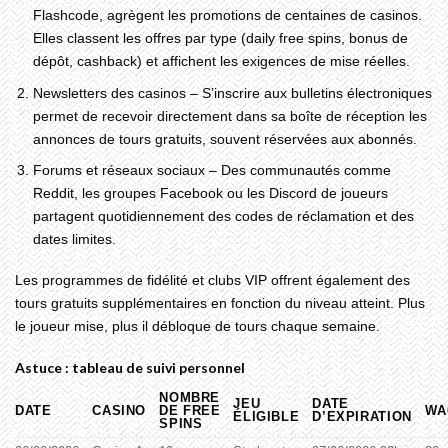
Flashcode, agrègent les promotions de centaines de casinos.
Elles classent les offres par type (daily free spins, bonus de
dépôt, cashback) et affichent les exigences de mise réelles.
Newsletters des casinos – S’inscrire aux bulletins électroniques
permet de recevoir directement dans sa boîte de réception les
annonces de tours gratuits, souvent réservées aux abonnés.
Forums et réseaux sociaux – Des communautés comme
Reddit, les groupes Facebook ou les Discord de joueurs
partagent quotidiennement des codes de réclamation et des
dates limites.
Les programmes de fidélité et clubs VIP offrent également des
tours gratuits supplémentaires en fonction du niveau atteint. Plus
le joueur mise, plus il débloque de tours chaque semaine.
Astuce : tableau de suivi personnel
NOMBRE
JEU
DATE
DATE
CASINO
DE FREE
WA
ÉLIGIBLE
D’EXPIRATION
SPINS