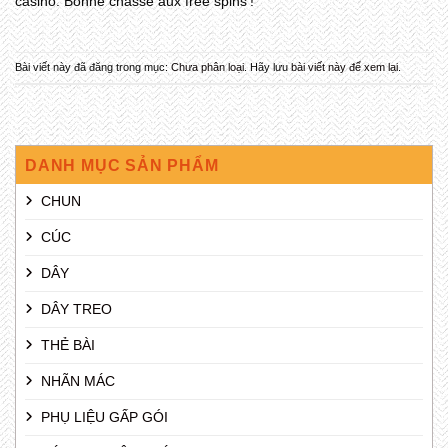
casino. Bonne chasse aux free spins !
Bài viết này đã đăng trong mục:
Chưa phân loại
. Hãy lưu
bài viết này để xem lại
.
DANH MỤC SẢN PHẨM
CHUN
CÚC
DÂY
DÂY TREO
THẺ BÀI
NHÃN MÁC
PHỤ LIỆU GẤP GÓI