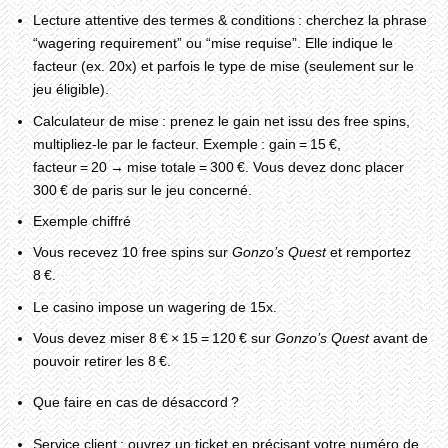
Lecture attentive des termes & conditions : cherchez la phrase
“wagering requirement” ou “mise requise”. Elle indique le
facteur (ex. 20x) et parfois le type de mise (seulement sur le
jeu éligible).
Calculateur de mise : prenez le gain net issu des free spins,
multipliez‑le par le facteur. Exemple : gain = 15 €,
facteur = 20 → mise totale = 300 €. Vous devez donc placer
300 € de paris sur le jeu concerné.
Exemple chiffré
Vous recevez 10 free spins sur
Gonzo’s Quest
et remportez
8 €.
Le casino impose un wagering de 15x.
Vous devez miser 8 € × 15 = 120 € sur
Gonzo’s Quest
avant de
pouvoir retirer les 8 €.
Que faire en cas de désaccord ?
Service client : ouvrez un ticket en précisant votre numéro de