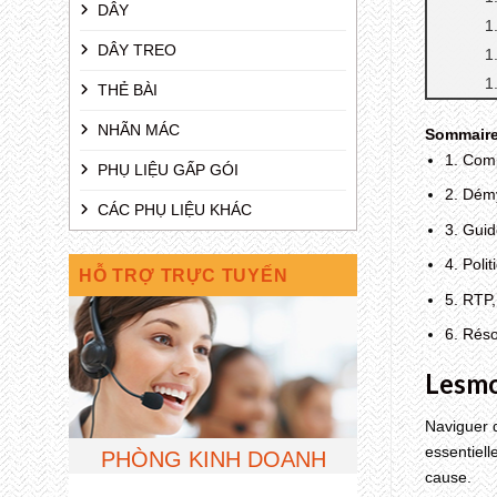
DÂY
DÂY TREO
THẺ BÀI
NHÃN MÁC
Sommair
1. Comp
PHỤ LIỆU GẤP GÓI
2. Démy
CÁC PHỤ LIỆU KHÁC
3. Gui
4. Poli
HỖ TRỢ TRỰC TUYẾN
5. RTP,
6. Réso
Lesmo
Naviguer d
essentiel
PHÒNG KINH DOANH
cause.