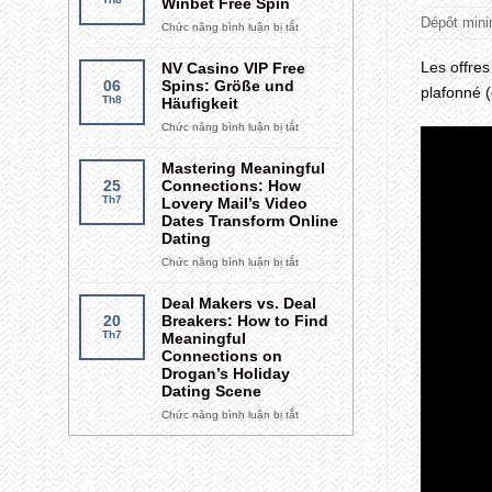
Winbet Free Spin
Declaration
Dépôt min
Chức năng bình luận bị tắt
ở
Праверка
вашага
Les offre
NV Casino VIP Free
прагрэсу
06
Spins: Größe und
plafonné (
ставак
Th8
Häufigkeit
Winbet
Chức năng bình luận bị tắt
ở
Free
NV
Spin
Casino
Mastering Meaningful
VIP
25
Connections: How
Free
Th7
Lovery Mail’s Video
Spins:
Dates Transform Online
Größe
Dating
und
Chức năng bình luận bị tắt
ở
Häufigkeit
Mastering
Meaningful
Deal Makers vs. Deal
Connections:
20
Breakers: How to Find
How
Th7
Meaningful
Lovery
Connections on
Mail’s
Drogan’s Holiday
Video
Dating Scene
Dates
Chức năng bình luận bị tắt
ở
Transform
Deal
Online
Makers
Dating
vs.
Deal