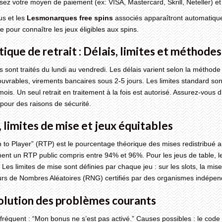
sez votre moyen de paiement (ex: VISA, Mastercard, Skrill, Neteller) e
us et les
Lesmonarques free spins
associés apparaîtront automatique
fre pour connaître les jeux éligibles aux spins.
itique de retrait : Délais, limites et méthodes
ts sont traités du lundi au vendredi. Les délais varient selon la méthode 
ouvrables, virements bancaires sous 2-5 jours. Les limites standard s
ois. Un seul retrait en traitement à la fois est autorisé. Assurez-vous 
, pour des raisons de sécurité.
, limites de mise et jeux équitables
 to Player” (RTP) est le pourcentage théorique des mises redistribué 
nt un RTP public compris entre 94% et 96%. Pour les jeus de table, le
 Les limites de mise sont définies par chaque jeu : sur les slots, la mis
s de Nombres Aléatoires (RNG) certifiés par des organismes indépendan
olution des problèmes courants
réquent : “Mon bonus ne s’est pas activé.” Causes possibles : le code 