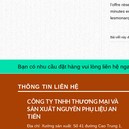
l’offre ré
minutes en
lesmonarq
Bài viết này
Bạn có nhu cầu đặt hàng vui lòng liên hệ nga
THÔNG TIN LIÊN HỆ
CÔNG TY TNHH THƯƠNG MẠI VÀ
SẢN XUẤT NGUYÊN PHỤ LIỆU AN
TIẾN
Địa chỉ: Xưởng sản xuất: Số 41 đường Cao Trung 1,