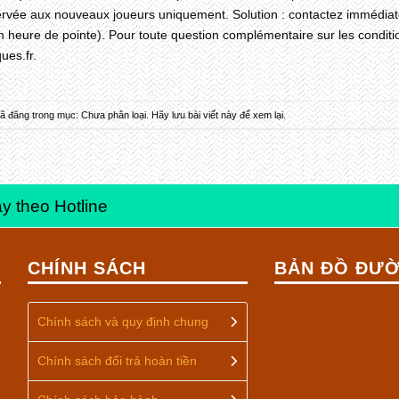
servée aux nouveaux joueurs uniquement. Solution : contactez immédiate
 heure de pointe). Pour toute question complémentaire sur les condition
ues.fr
.
 đã đăng trong mục:
Chưa phân loại
. Hãy lưu
bài viết này để xem lại
.
y theo Hotline
CHÍNH SÁCH
BẢN ĐỒ ĐƯỜ
Chính sách và quy định chung
Chính sách đổi trả hoàn tiền