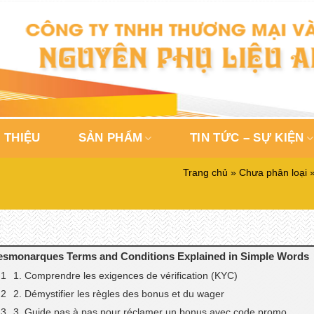
 THIỆU
SẢN PHẨM
TIN TỨC – SỰ KIỆN
Trang chủ
»
Chưa phân loại
esmonarques Terms and Conditions Explained in Simple Words
1. Comprendre les exigences de vérification (KYC)
2. Démystifier les règles des bonus et du wager
3. Guide pas à pas pour réclamer un bonus avec code promo