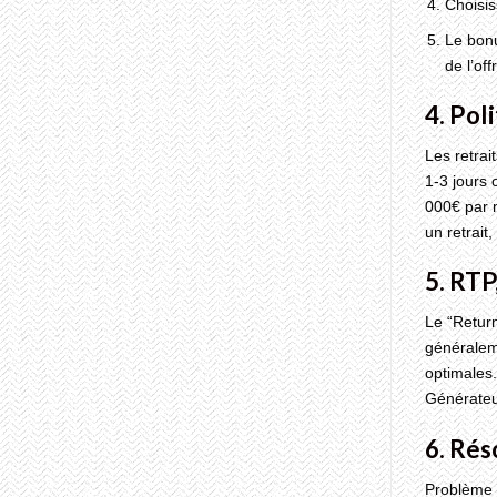
Choisis
Le bon
de l’of
4. Pol
Les retrai
1-3 jours 
000€ par m
un retrait
5. RTP
Le “Return
généraleme
optimales.
Générateur
6. Rés
Problème f