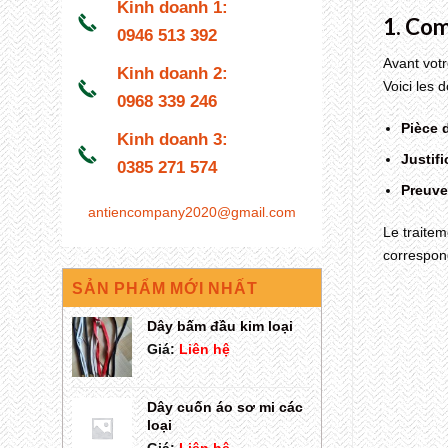
Kinh doanh 1:
1. Com
0946 513 392
Avant votr
Kinh doanh 2:
Voici les 
0968 339 246
Pièce d
Kinh doanh 3:
Justifi
0385 271 574
Preuve
antiencompany2020@gmail.com
Le traitem
correspon
SẢN PHẨM MỚI NHẤT
Dây bấm đầu kim loại
Giá:
Liên hệ
Dây cuốn áo sơ mi các
loại