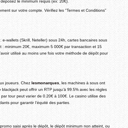
t déposez le minimum requis (ex: 20€).
ment sur votre compte. Vérifiez les “Termes et Conditions”
: e-wallets (Skrill, Neteller) sous 24h, cartes bancaires sous
ont : minimum 20€, maximum 5 000€ par transaction et 15
d’avoir utilisé au moins une fois votre méthode de dépôt pour
aux joueurs. Chez
lesmonarques
, les machines à sous ont
 blackjack peut offrir un RTP jusqu’à 99.5% avec les règles
e par tour peut varier de 0.20€ à 100€. Le casino utilise des
ts pour garantir l’équité des parties.
promo saisi après le dépôt, le dépôt minimum non atteint, ou