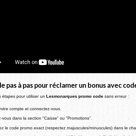
de pas à pas pour réclamer un bonus avec co
 étapes pour utiliser un
Lesmonarques promo code
sans erreur :
votre compte et connectez-vous.
vous dans la section “Caisse” ou “Promotions”.
ez le code promo exact (respectez majuscules/minuscules) dans le cha