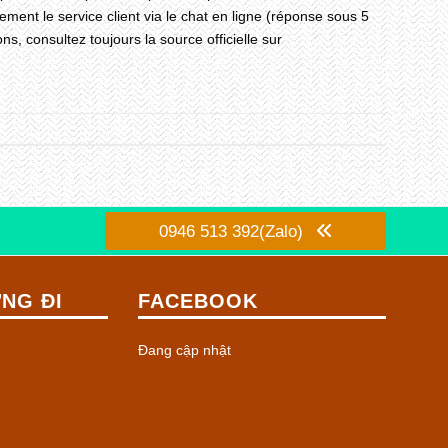
ment le service client via le chat en ligne (réponse sous 5
s, consultez toujours la source officielle sur
0946 513 392(Zalo)
NG ĐI
FACEBOOK
Đang cập nhật