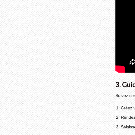
Breakers:
How
to
Find
Meaningful
Connections
on
Drogan’s
Holiday
Dating
Scene
3. Gui
Suivez ces
Créez 
Rendez-
Saisiss