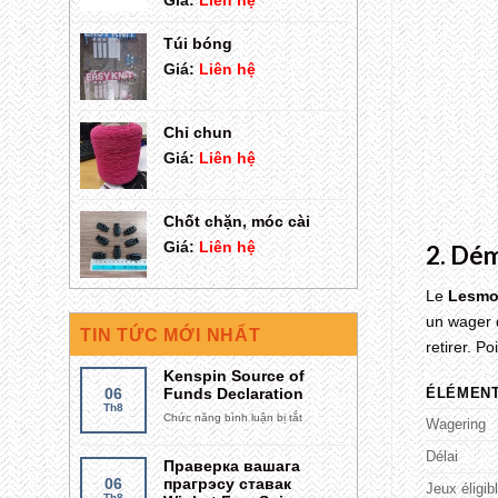
Giá:
Liên hệ
Túi bóng
Giá:
Liên hệ
Chỉ chun
Giá:
Liên hệ
Chốt chặn, móc cài
Giá:
Liên hệ
2. Dém
Le
Lesmo
un wager d
TIN TỨC MỚI NHẤT
retirer. Po
Kenspin Source of
06
Funds Declaration
ÉLÉMEN
Th8
Chức năng bình luận bị tắt
ở
Wagering
Kenspin
Source
Délai
Праверка вашага
of
06
прагрэсу ставак
Jeux éligib
Funds
Th8