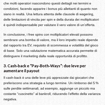
che molti operatori nascondono questi dettagli nei termini e
condizioni, facendo apparire i bonus più allettanti di quanto non
siano in realtà. Una lettura attenta delle clausole di wagering,
delle limitazioni di vincita per spin e della durata dei moltiplicatori
è quindi indispensabile per valutare il vero valore di un’offerta.
In conclusione, i free spins con moltiplicatori elevati possono
sembrare una bomba di valore, ma il loro impatto reale dipende
dal rapporto tra EV, requisito di scommessa e volatilità del gioco
di base. Solo una valutazione matematica accurata permette di
distinguere il marketing dalla reale opportunità di profitto.
3. Cash‑back e “Pay‑Both‑Ways”: due leve per
aumentare il payout
Il cash‑back è una delle leve più apprezzate dai giocatori che
preferiscono una strategia a lungo termine. Un rimborso del 5 %
sulle perdite settimanali, ad esempio, aggiunge un piccolo ma
costante “cuscinetto” al bankroll, riducendo l’effetto della varianza
negativa.