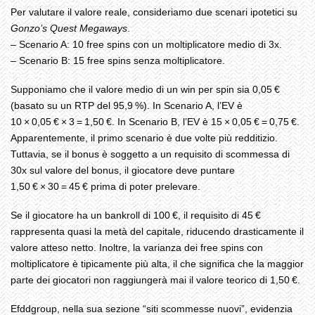
Per valutare il valore reale, consideriamo due scenari ipotetici su
Gonzo’s Quest Megaways
.
– Scenario A: 10 free spins con un moltiplicatore medio di 3x.
– Scenario B: 15 free spins senza moltiplicatore.
Supponiamo che il valore medio di un win per spin sia 0,05 €
(basato su un RTP del 95,9 %). In Scenario A, l’EV è
10 × 0,05 € × 3 = 1,50 €. In Scenario B, l’EV è 15 × 0,05 € = 0,75 €.
Apparentemente, il primo scenario è due volte più redditizio.
Tuttavia, se il bonus è soggetto a un requisito di scommessa di
30x sul valore del bonus, il giocatore deve puntare
1,50 € × 30 = 45 € prima di poter prelevare.
Se il giocatore ha un bankroll di 100 €, il requisito di 45 €
rappresenta quasi la metà del capitale, riducendo drasticamente il
valore atteso netto. Inoltre, la varianza dei free spins con
moltiplicatore è tipicamente più alta, il che significa che la maggior
parte dei giocatori non raggiungerà mai il valore teorico di 1,50 €.
Efddgroup, nella sua sezione “siti scommesse nuovi”, evidenzia