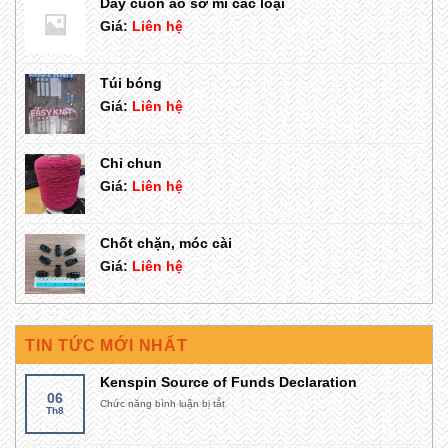
Dây cuốn áo sơ mi các loại
Giá:
Liên hệ
Túi bóng
Giá:
Liên hệ
Chỉ chun
Giá:
Liên hệ
Chốt chặn, móc cài
Giá:
Liên hệ
TIN TỨC MỚI NHẤT
Kenspin Source of Funds Declaration
06
Chức năng bình luận bị tắt
ở
Th8
Kenspin
Source