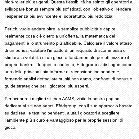
high‑roller più esigenti. Questa flessibilità ha spinto gli operatori a
sviluppare bonus sempre più sofisticati, con l’obiettivo di rendere
l’esperienza più avvincente e, soprattutto, più redditizia.
Per chi vuole andare oltre la semplice pubblicità e capire
realmente cosa c’è dietro a un’offerta, la matematica dei
pagamenti è lo strumento più affidabile. Calcolare il valore atteso
di un bonus, valutare l’impatto di un requisito di scommessa o
stimare la volatilità di un gioco è fondamentale per ottimizzare il
proprio bankroll. In questo contesto, Efddgroup si distingue come
una delle principali piattaforme di recensione indipendente,
fornendo analisi dettagliate su siti non aams, confronti di bonus e
guide strategiche per i giocatori più esperti.
Per scoprire i migliori siti non AAMS, visita la nostra pagina
dedicata ai
siti non aams
. Efddgroup, con il suo approccio basato
su dati reali e test indipendenti, aiuta i giocatori a scegliere
l’ambiente più sicuro e vantaggioso per le proprie sessioni di
gioco.