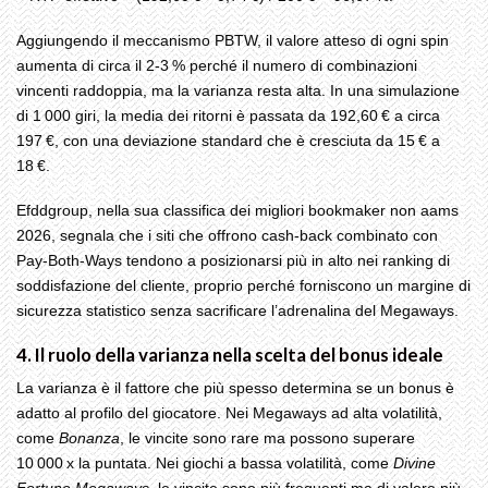
Aggiungendo il meccanismo PBTW, il valore atteso di ogni spin
aumenta di circa il 2‑3 % perché il numero di combinazioni
vincenti raddoppia, ma la varianza resta alta. In una simulazione
di 1 000 giri, la media dei ritorni è passata da 192,60 € a circa
197 €, con una deviazione standard che è cresciuta da 15 € a
18 €.
Efddgroup, nella sua classifica dei migliori bookmaker non aams
2026, segnala che i siti che offrono cash‑back combinato con
Pay‑Both‑Ways tendono a posizionarsi più in alto nei ranking di
soddisfazione del cliente, proprio perché forniscono un margine di
sicurezza statistico senza sacrificare l’adrenalina del Megaways.
4. Il ruolo della varianza nella scelta del bonus ideale
La varianza è il fattore che più spesso determina se un bonus è
adatto al profilo del giocatore. Nei Megaways ad alta volatilità,
come
Bonanza
, le vincite sono rare ma possono superare
10 000 x la puntata. Nei giochi a bassa volatilità, come
Divine
Fortune Megaways
, le vincite sono più frequenti ma di valore più