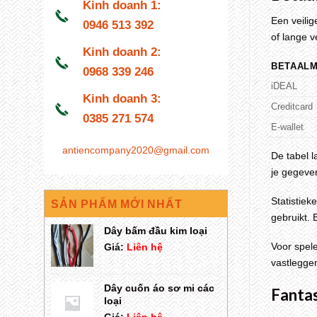
Kinh doanh 1:
Een veilig
0946 513 392
of lange v
Kinh doanh 2:
BETAAL
0968 339 246
iDEAL
Kinh doanh 3:
Creditcard
0385 271 574
E‑wallet
antiencompany2020@gmail.com
De tabel l
je gegeven
Statistiek
SẢN PHẨM MỚI NHẤT
gebruikt. 
Dây bấm đầu kim loại
Voor spele
Giá:
Liên hệ
vastlegge
Dây cuốn áo sơ mi các
Fantas
loại