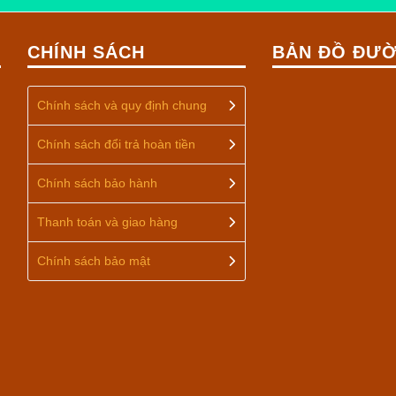
CHÍNH SÁCH
BẢN ĐỒ ĐƯỜ
Chính sách và quy định chung
Chính sách đổi trả hoàn tiền
Chính sách bảo hành
Thanh toán và giao hàng
Chính sách bảo mật