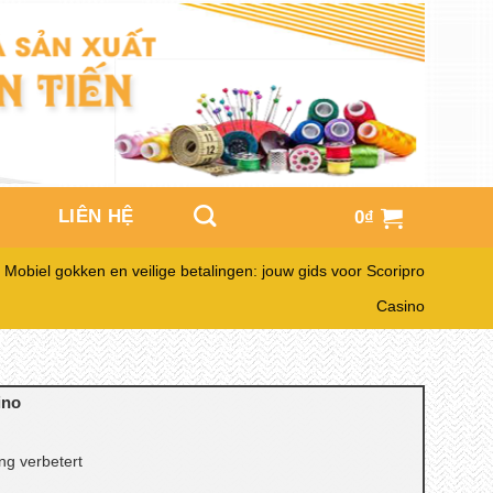
LIÊN HỆ
0
₫
»
Mobiel gokken en veilige betalingen: jouw gids voor Scoripro
Casino
ino
d
ng verbetert