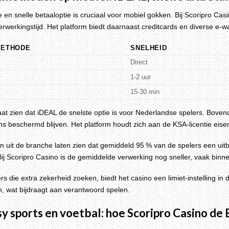
e en snelle betaaloptie is cruciaal voor mobiel gokken. Bij Scoripro Cas
erwerkingstijd. Het platform biedt daarnaast creditcards en diverse e‑wall
METHODE
SNELHEID
Direct
1‑2 uur
15‑30 min
aat zien dat iDEAL de snelste optie is voor Nederlandse spelers. Boven
s beschermd blijven. Het platform houdt zich aan de KSA‑licentie eisen
en uit de branche laten zien dat gemiddeld 95 % van de spelers een uit
Bij Scoripro Casino is de gemiddelde verwerking nog sneller, vaak binn
rs die extra zekerheid zoeken, biedt het casino een limiet‑instelling in
n, wat bijdraagt aan verantwoord spelen.
y sports en voetbal: hoe Scoripro Casino de 