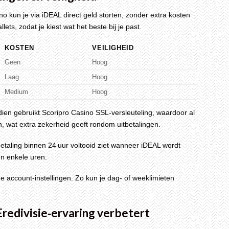
ino kun je via iDEAL direct geld storten, zonder extra kosten
ets, zodat je kiest wat het beste bij je past.
KOSTEN
VEILIGHEID
Geen
Hoog
Laag
Hoog
Medium
Hoog
dien gebruikt Scoripro Casino SSL‑versleuteling, waardoor al
, wat extra zekerheid geeft rondom uitbetalingen.
betaling binnen 24 uur voltooid ziet wanneer iDEAL wordt
en enkele uren.
 de account‑instellingen. Zo kun je dag‑ of weeklimieten
Eredivisie‑ervaring verbetert