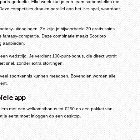
sports‑gedeelte. Elke week kun je een team samenstellen met
 Deze competities draaien parallel aan het live‑spel, waardoor
antasy‑uitdagingen. Zo krijg je bijvoorbeeld 20 gratis spins
de fantasy‑competitie. Deze combinatie maakt Scoripro
ng aanbieden.
 een wedstrijd. Je verdient 100‑punt‑bonus, die direct wordt
et snel, zonder extra stortingen.
r veel sportkennis kunnen meedoen. Bovendien worden alle
bent.
iele app
elers met een welkomstbonus tot €250 en een pakket van
at je eerst moet inloggen op een desktop.