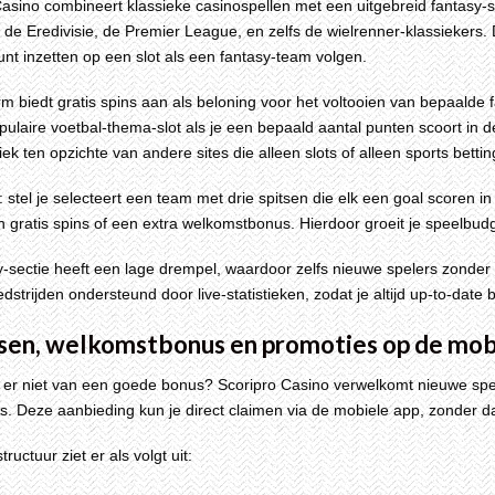
Casino combineert klassieke casinospellen met een uitgebreid fantasy‑
t de Eredivisie, de Premier League, en zelfs de wielrenner‑klassiekers.
unt inzetten op een slot als een fantasy‑team volgen.
rm biedt gratis spins aan als beloning voor het voltooien van bepaalde f
ulaire voetbal‑thema‑slot als je een bepaald aantal punten scoort in 
ek ten opzichte van andere sites die alleen slots of alleen sports betti
 stel je selecteert een team met drie spitsen die elk een goal scoren in
 gratis spins of een extra welkomstbonus. Hierdoor groeit je speelbudg
y‑sectie heeft een lage drempel, waardoor zelfs nieuwe spelers zonde
dstrijden ondersteund door live‑statistieken, zodat je altijd up‑to‑date 
sen, welkomstbonus en promoties op de mob
 er niet van een goede bonus? Scoripro Casino verwelkomt nieuwe sp
ns. Deze aanbieding kun je direct claimen via de mobiele app, zonder d
ructuur ziet er als volgt uit: