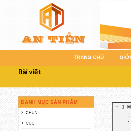
Chuyển
đến
nội
dung
TRANG CHỦ
GIỚI
Bài viết
DANH MỤC SẢN PHẨM
M
CHUN
CÚC