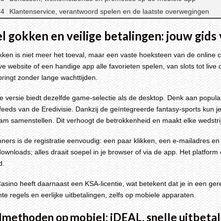
Klantenservice, verantwoord spelen en de laatste overwegingen
l gokken en veilige betalingen: jouw gids
ken is niet meer het toeval, maar een vaste hoeksteen van de online ca
e website of een handige app alle favorieten spelen, van slots tot live d
pringt zonder lange wachttijden.
 versie biedt dezelfde game‑selectie als de desktop. Denk aan populai
‑feeds van de Eredivisie. Dankzij de geïntegreerde fantasy‑sports kun je
eam samenstellen. Dit verhoogt de betrokkenheid en maakt elke wedstr
ners is de registratie eenvoudig: een paar klikken, een e‑mailadres en
downloads; alles draait soepel in je browser of via de app. Het platf
d.
asino heeft daarnaast een KSA‑licentie, wat betekent dat je in een ge
te regels en eerlijke uitbetalingen, zelfs op mobiele apparaten.
methoden op mobiel: iDEAL, snelle uitbetal