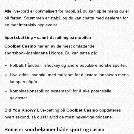
Alle live‑bord er optimalisert for mobil, så du kan spille mens du er
på farten. Strømmen er stabil, og du kan chatte med dealeren for
en mer interaktiv opplevelse.
Sportsbetting – sanntids­spilling på mobilen
Coolbet Casino
har en av de mest omfattende
sportsbook‑løsningene i Norge. Du kan satse på:
Fotball, håndball, ishockey og andre populære norske sporter.
Live‑odds i sanntid, med mulighet for å justere innsatsen mens
kampen pågår.
Kombinasjonsspill og systemspill for å øke potensielle
gevinster.
Did You Know?
Live‑betting på
Coolbet Casino
oppdateres
hvert sekund, så du får alltid de mest nøyaktige oddsene.
Bonuser som belønner både sport og casino