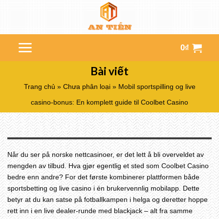
Chuyển
đến
nội
dung
0
₫
Bài viết
Trang chủ
»
Chưa phân loại
»
Mobil sportspilling og live
casino‑bonus: En komplett guide til Coolbet Casino
Når du ser på norske nettcasinoer, er det lett å bli overveldet av
mengden av tilbud. Hva gjør egentlig et sted som Coolbet Casino
bedre enn andre? For det første kombinerer plattformen både
sportsbetting og live casino i én brukervennlig mobilapp. Dette
betyr at du kan satse på fotballkampen i helga og deretter hoppe
rett inn i en live dealer‑runde med blackjack – alt fra samme