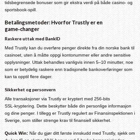
tidsbegrensede bonuser som gir ekstra verdi på både casino‑ og
sportsbook‑spill.
Betalingsmetoder: Hvorfor Trustly er en
game‑changer
Raskere uttak med BankID
Med Trustly kan du overføre penger direkte fra din norske bank til
casinoet, uten å måtte oppgi kontonummer eller andre sensitive
opplysninger. Uttak behandles vanligvis innen 5–10 minutter, noe
som er betydelig raskere enn tradisjonelle bankoverføringer som
kan ta opptil flere dager.
Sikkerhet og personvern
Alle transaksjoner via Trustly er kryptert med 256‑bits
SSL‑kryptering. Dette beskytter både din personlige informasjon
og dine penger. I tillegg er Trustly regulert av Finansinspektionen i
Sverige, som stiller strenge krav til finansiell sikkerhet.
Quick Win:
Når du gjør ditt første innskudd med Trustly, sjekk om