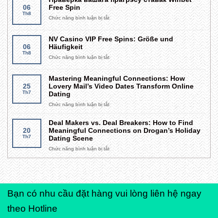
Funds
06
Free Spin
Declaration
Th8
Chức năng bình luận bị tắt
ở
Праверка
вашага
NV Casino VIP Free Spins: Größe und
прагрэсу
06
Häufigkeit
ставак
Th8
Winbet
Chức năng bình luận bị tắt
ở
Free
NV
Spin
Casino
Mastering Meaningful Connections: How
VIP
25
Lovery Mail’s Video Dates Transform Online
Free
Th7
Dating
Spins:
Größe
Chức năng bình luận bị tắt
ở
und
Mastering
Häufigkeit
Meaningful
Deal Makers vs. Deal Breakers: How to Find
Connections:
20
Meaningful Connections on Drogan’s Holiday
How
Th7
Dating Scene
Lovery
Chức năng bình luận bị tắt
ở
Mail’s
Deal
Video
Makers
Dates
vs.
Transform
Deal
Online
Breakers:
Dating
Bạn có nhu cầu đặt hàng vui lòng liên hệ ngay
How
to
theo Hotline
Find