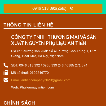
Meaningful
Connections
0946 513 392(Zalo)
on
Drogan’s
Holiday
Dating
Scene
THÔNG TIN LIÊN HỆ
CÔNG TY TNHH THƯƠNG MẠI VÀ SẢN
XUẤT NGUYÊN PHỤ LIỆU AN TIẾN
Địa chỉ: Xưởng sản xuất: Số 41 đường Cao Trung 1, Đức
Giang, Hoài Đức, Hà Nội, Việt Nam
SĐT: 0946 513 392 / 0968 339 246 / 0385 271 574
Mã số thuế: 0109246770
Email: antiencompany2020@gmail.com
Web: Phulieumayantien.com
CHÍNH SÁCH