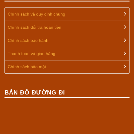
Chính sách và quy định chung
Chính sách đổi trả hoàn tiền
Chính sách bảo hành
Thanh toán và giao hàng
Chính sách bảo mật
BẢN ĐỒ ĐƯỜNG ĐI