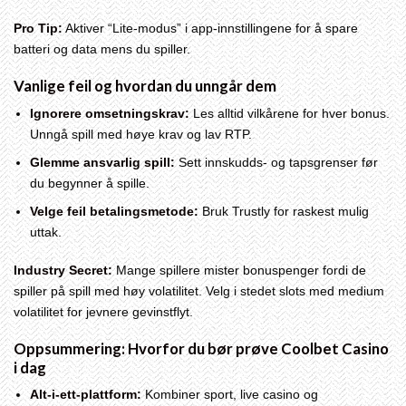
Pro Tip:
Aktiver “Lite‑modus” i app‑innstillingene for å spare
batteri og data mens du spiller.
Vanlige feil og hvordan du unngår dem
Ignorere omsetningskrav:
Les alltid vilkårene for hver bonus.
Unngå spill med høye krav og lav RTP.
Glemme ansvarlig spill:
Sett innskudds‑ og tapsgrenser før
du begynner å spille.
Velge feil betalingsmetode:
Bruk Trustly for raskest mulig
uttak.
Industry Secret:
Mange spillere mister bonuspenger fordi de
spiller på spill med høy volatilitet. Velg i stedet slots med medium
volatilitet for jevnere gevinstflyt.
Oppsummering: Hvorfor du bør prøve Coolbet Casino
i dag
Alt‑i‑ett‑plattform:
Kombiner sport, live casino og