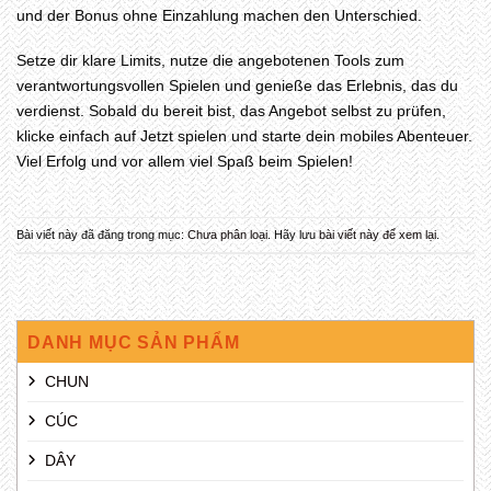
und der Bonus ohne Einzahlung machen den Unterschied.
Setze dir klare Limits, nutze die angebotenen Tools zum
verantwortungsvollen Spielen und genieße das Erlebnis, das du
verdienst. Sobald du bereit bist, das Angebot selbst zu prüfen,
klicke einfach auf Jetzt spielen und starte dein mobiles Abenteuer.
Viel Erfolg und vor allem viel Spaß beim Spielen!
Bài viết này đã đăng trong mục:
Chưa phân loại
. Hãy lưu
bài viết này để xem lại
.
DANH MỤC SẢN PHẨM
CHUN
CÚC
DÂY