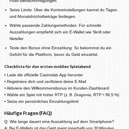
Push‑Benachrichtigungen.
Setze Limits: Über die Kontoeinstellungen kannst du Tages‑
und Monatshöchstbeträge festlegen.
Wähle passende Zahlungsmethoden: Für schnelle
Auszahlungen empfiehlt sich ein E‑Wallet wie Skrill oder
Neteller.
Teste den Bonus ohne Einzahlung: So bekommst du ein
Gefühl für die Plattform, bevor du Geld einzahlst.
Checkliste für den ersten mobilen Spielabend
• Lade die offizielle Casinolab‑App herunter
• Registriere dich und verifiziere deine E‑Mail
• Aktiviere den Willkommensbonus im Kunden‑Dashboard
• Wähle ein Spiel mit hoher RTP (z. B.
Dragonia
, RTP ≈ 96,5 %)
• Setze ein persönliches Einzahlungslimit
Häufige Fragen (FAQ)
Q: Wie lange dauert eine Auszahlung auf dem Smartphone?
A: Bei E‑Wallets ist das Geld meist innerhalb von 30 Minuten