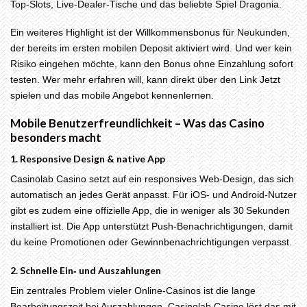
Top‑Slots, Live‑Dealer‑Tische und das beliebte Spiel Dragonia.
Ein weiteres Highlight ist der Willkommensbonus für Neukunden,
der bereits im ersten mobilen Deposit aktiviert wird. Und wer kein
Risiko eingehen möchte, kann den Bonus ohne Einzahlung sofort
testen. Wer mehr erfahren will, kann direkt über den Link
Jetzt
spielen
und das mobile Angebot kennenlernen.
Mobile Benutzerfreundlichkeit – Was das Casino
besonders macht
1. Responsive Design & native App
Casinolab Casino setzt auf ein responsives Web‑Design, das sich
automatisch an jedes Gerät anpasst. Für iOS‑ und Android‑Nutzer
gibt es zudem eine offizielle App, die in weniger als 30 Sekunden
installiert ist. Die App unterstützt Push‑Benachrichtigungen, damit
du keine Promotionen oder Gewinnbenachrichtigungen verpasst.
2. Schnelle Ein‑ und Auszahlungen
Ein zentrales Problem vieler Online‑Casinos ist die lange
Bearbeitungszeit bei Auszahlungen. Casinolab Casino löst das mit