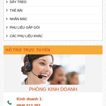
DÂY TREO
THẺ BÀI
NHÃN MÁC
PHỤ LIỆU GẤP GÓI
CÁC PHỤ LIỆU KHÁC
HỖ TRỢ TRỰC TUYẾN
PHÒNG KINH DOANH
Kinh doanh 1:
0946 513 392