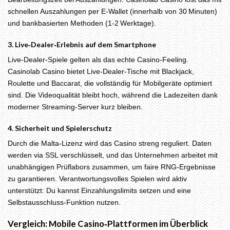
schnellen Auszahlungen per E‑Wallet (innerhalb von 30 Minuten)
und bankbasierten Methoden (1‑2 Werktage).
3. Live‑Dealer‑Erlebnis auf dem Smartphone
Live‑Dealer‑Spiele gelten als das echte Casino‑Feeling.
Casinolab Casino bietet Live‑Dealer‑Tische mit Blackjack,
Roulette und Baccarat, die vollständig für Mobilgeräte optimiert
sind. Die Videoqualität bleibt hoch, während die Ladezeiten dank
moderner Streaming‑Server kurz bleiben.
4. Sicherheit und Spielerschutz
Durch die Malta‑Lizenz wird das Casino streng reguliert. Daten
werden via SSL verschlüsselt, und das Unternehmen arbeitet mit
unabhängigen Prüflabors zusammen, um faire RNG‑Ergebnisse
zu garantieren. Verantwortungsvolles Spielen wird aktiv
unterstützt: Du kannst Einzahlungslimits setzen und eine
Selbstausschluss‑Funktion nutzen.
Vergleich: Mobile Casino‑Plattformen im Überblick