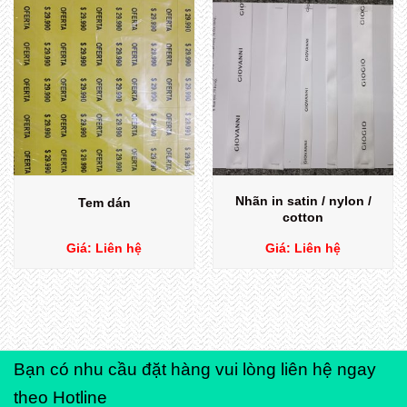
Nhãn in satin / nylon /
Tem dán
cotton
Giá:
Liên hệ
Giá:
Liên hệ
Bạn có nhu cầu đặt hàng vui lòng liên hệ ngay
theo Hotline