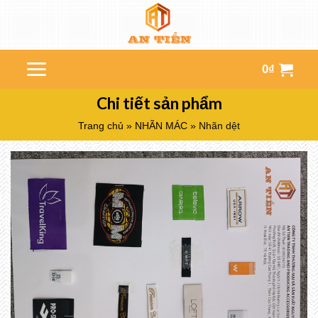
Chuyển
đến
nội
dung
0
₫
Chi tiết sản phẩm
Trang chủ
»
NHÃN MÁC
»
Nhãn dệt