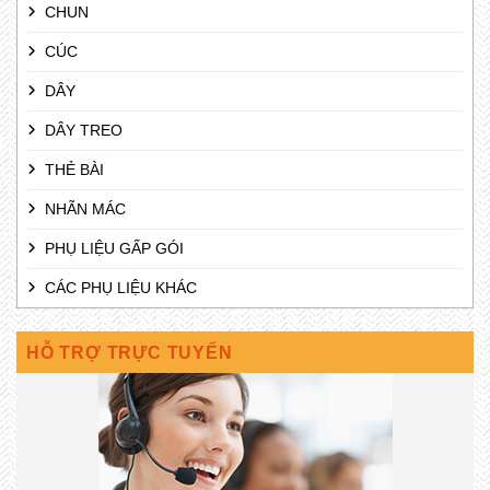
CHUN
CÚC
DÂY
DÂY TREO
THẺ BÀI
NHÃN MÁC
PHỤ LIỆU GẤP GÓI
CÁC PHỤ LIỆU KHÁC
HỖ TRỢ TRỰC TUYẾN