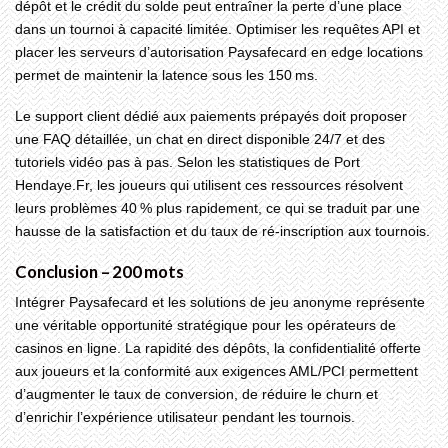
dépôt et le crédit du solde peut entraîner la perte d’une place
dans un tournoi à capacité limitée. Optimiser les requêtes API et
placer les serveurs d’autorisation Paysafecard en edge locations
permet de maintenir la latence sous les 150 ms.
Le support client dédié aux paiements prépayés doit proposer
une FAQ détaillée, un chat en direct disponible 24/7 et des
tutoriels vidéo pas à pas. Selon les statistiques de Port
Hendaye.Fr, les joueurs qui utilisent ces ressources résolvent
leurs problèmes 40 % plus rapidement, ce qui se traduit par une
hausse de la satisfaction et du taux de ré‑inscription aux tournois.
Conclusion – 200 mots
Intégrer Paysafecard et les solutions de jeu anonyme représente
une véritable opportunité stratégique pour les opérateurs de
casinos en ligne. La rapidité des dépôts, la confidentialité offerte
aux joueurs et la conformité aux exigences AML/PCI permettent
d’augmenter le taux de conversion, de réduire le churn et
d’enrichir l’expérience utilisateur pendant les tournois.