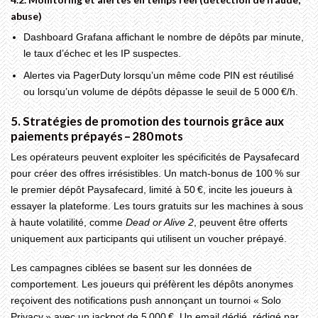
abuse)
Dashboard Grafana affichant le nombre de dépôts par minute,
le taux d’échec et les IP suspectes.
Alertes via PagerDuty lorsqu’un même code PIN est réutilisé
ou lorsqu’un volume de dépôts dépasse le seuil de 5 000 €/h.
5. Stratégies de promotion des tournois grâce aux
paiements prépayés – 280 mots
Les opérateurs peuvent exploiter les spécificités de Paysafecard
pour créer des offres irrésistibles. Un match‑bonus de 100 % sur
le premier dépôt Paysafecard, limité à 50 €, incite les joueurs à
essayer la plateforme. Les tours gratuits sur les machines à sous
à haute volatilité, comme
Dead or Alive 2
, peuvent être offerts
uniquement aux participants qui utilisent un voucher prépayé.
Les campagnes ciblées se basent sur les données de
comportement. Les joueurs qui préfèrent les dépôts anonymes
reçoivent des notifications push annonçant un tournoi « Solo
Privacy » avec un jackpot de 5 000 €. Un email dédié, rédigé par