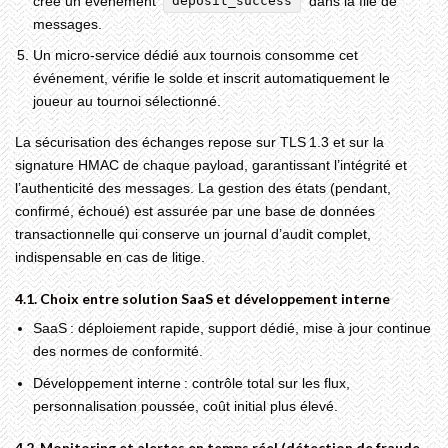
crée un événement
dans la file de
deposit_success
messages.
Un micro‑service dédié aux tournois consomme cet
événement, vérifie le solde et inscrit automatiquement le
joueur au tournoi sélectionné.
La sécurisation des échanges repose sur TLS 1.3 et sur la
signature HMAC de chaque payload, garantissant l’intégrité et
l’authenticité des messages. La gestion des états (pendant,
confirmé, échoué) est assurée par une base de données
transactionnelle qui conserve un journal d’audit complet,
indispensable en cas de litige.
4.1. Choix entre solution SaaS et développement interne
SaaS : déploiement rapide, support dédié, mise à jour continue
des normes de conformité.
Développement interne : contrôle total sur les flux,
personnalisation poussée, coût initial plus élevé.
4.2. Monitoring et alertes en temps réel (détection de fraude,