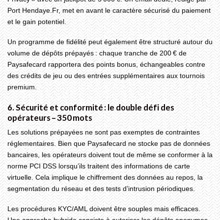
Port Hendaye.Fr, met en avant le caractère sécurisé du paiement
et le gain potentiel.
Un programme de fidélité peut également être structuré autour du
volume de dépôts prépayés : chaque tranche de 200 € de
Paysafecard rapportera des points bonus, échangeables contre
des crédits de jeu ou des entrées supplémentaires aux tournois
premium.
6. Sécurité et conformité : le double défi des
opérateurs – 350 mots
Les solutions prépayées ne sont pas exemptes de contraintes
réglementaires. Bien que Paysafecard ne stocke pas de données
bancaires, les opérateurs doivent tout de même se conformer à la
norme PCI DSS lorsqu’ils traitent des informations de carte
virtuelle. Cela implique le chiffrement des données au repos, la
segmentation du réseau et des tests d’intrusion périodiques.
Les procédures KYC/AML doivent être souples mais efficaces.