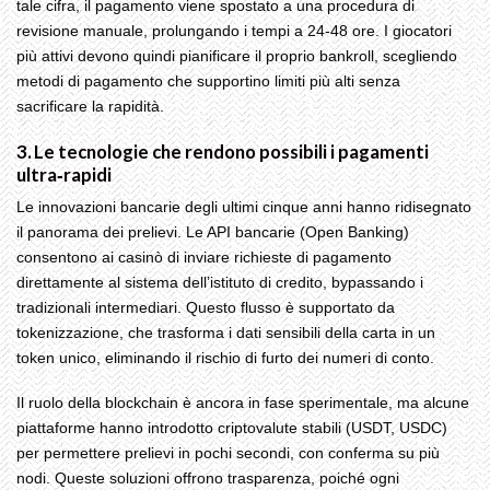
tale cifra, il pagamento viene spostato a una procedura di
revisione manuale, prolungando i tempi a 24‑48 ore. I giocatori
più attivi devono quindi pianificare il proprio bankroll, scegliendo
metodi di pagamento che supportino limiti più alti senza
sacrificare la rapidità.
3. Le tecnologie che rendono possibili i pagamenti
ultra‑rapidi
Le innovazioni bancarie degli ultimi cinque anni hanno ridisegnato
il panorama dei prelievi. Le API bancarie (Open Banking)
consentono ai casinò di inviare richieste di pagamento
direttamente al sistema dell’istituto di credito, bypassando i
tradizionali intermediari. Questo flusso è supportato da
tokenizzazione, che trasforma i dati sensibili della carta in un
token unico, eliminando il rischio di furto dei numeri di conto.
Il ruolo della blockchain è ancora in fase sperimentale, ma alcune
piattaforme hanno introdotto criptovalute stabili (USDT, USDC)
per permettere prelievi in pochi secondi, con conferma su più
nodi. Queste soluzioni offrono trasparenza, poiché ogni