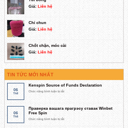
Giá:
Liên hệ
Chỉ chun
Giá:
Liên hệ
Chốt chặn, móc cài
Giá:
Liên hệ
TIN TỨC MỚI NHẤT
Kenspin Source of Funds Declaration
06
Chức năng bình luận bị tắt
ở
Th8
Kenspin
Source
of
Праверка вашага прагрэсу ставак Winbet
Funds
06
Free Spin
Declaration
Th8
Chức năng bình luận bị tắt
ở
Праверка