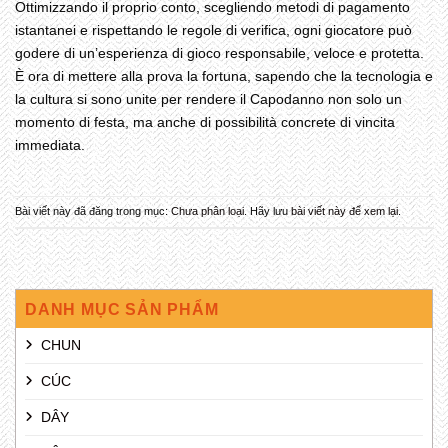
Ottimizzando il proprio conto, scegliendo metodi di pagamento
istantanei e rispettando le regole di verifica, ogni giocatore può
godere di un’esperienza di gioco responsabile, veloce e protetta.
È ora di mettere alla prova la fortuna, sapendo che la tecnologia e
la cultura si sono unite per rendere il Capodanno non solo un
momento di festa, ma anche di possibilità concrete di vincita
immediata.
Bài viết này đã đăng trong mục:
Chưa phân loại
. Hãy lưu
bài viết này để xem lại
.
DANH MỤC SẢN PHẨM
CHUN
CÚC
DÂY