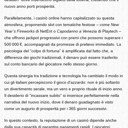
nuovo anno porti prosperità.
Parallelamente, i casinò online hanno capitalizzato su questa
atmosfera, proponendo slot con tematiche festose – come
New
Year’s Fireworks
di NetEnt o
Capodanno a Venezia
di Playtech –
che offrono jackpot progressivi con premi che possono superare i
500 000 €, accompagnati da promesse di prelievo immediato. La
psicologia del “colpo di fortuna” è amplificata dal fatto che, a
differenza dei giochi tradizionali, il denaro può essere trasferito
sul conto bancario del giocatore nello stesso giorno.
Questa sinergia tra tradizione e tecnologia ha cambiato il modo in
cui gli italiani percepiscono il gioco d’azzardo: non è più soltanto
un divertimento serale, ma un vero e proprio rituale di inizio anno.
Il desiderio di “incassare subito” si inserisce perfettamente nella
narrativa del nuovo inizio, dove il denaro guadagnato è visto
come un augurio di prosperità per i 365 giorni successivi.
In questo contesto, la reputazione di un casinò dipende anche
dalla sua capacità di garantire pagamenti rapidi. I giocatori