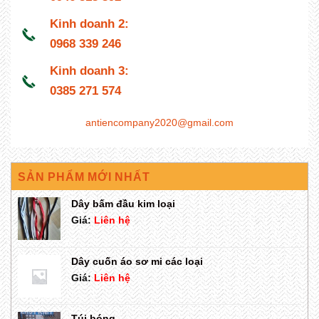
Kinh doanh 2:
0968 339 246
Kinh doanh 3:
0385 271 574
antiencompany2020@gmail.com
SẢN PHẨM MỚI NHẤT
Dây bấm đầu kim loại
Giá:
Liên hệ
Dây cuốn áo sơ mi các loại
Giá:
Liên hệ
Túi bóng