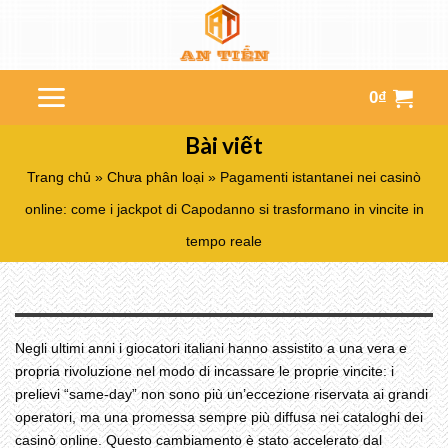
Chuyển
đến
nội
dung
0
₫
Bài viết
Trang chủ
»
Chưa phân loại
»
Pagamenti istantanei nei casinò
online: come i jackpot di Capodanno si trasformano in vincite in
tempo reale
Negli ultimi anni i giocatori italiani hanno assistito a una vera e
propria rivoluzione nel modo di incassare le proprie vincite: i
prelievi “same‑day” non sono più un’eccezione riservata ai grandi
operatori, ma una promessa sempre più diffusa nei cataloghi dei
casinò online. Questo cambiamento è stato accelerato dal