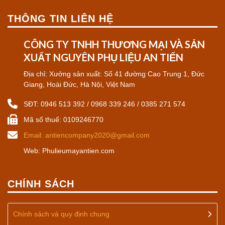
Dating
Scene
THÔNG TIN LIÊN HỆ
CÔNG TY TNHH THƯƠNG MẠI VÀ SẢN
XUẤT NGUYÊN PHỤ LIỆU AN TIẾN
Địa chỉ: Xưởng sản xuất: Số 41 đường Cao Trung 1, Đức
Giang, Hoài Đức, Hà Nội, Việt Nam
SĐT: 0946 513 392 / 0968 339 246 / 0385 271 574
Mã số thuế: 0109246770
Email: antiencompany2020@gmail.com
Web: Phulieumayantien.com
CHÍNH SÁCH
Chính sách và quy định chung