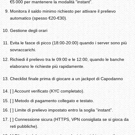
€5 000 per mantenere la modalità “instant”.
Monitora il saldo minimo richiesto per attivare il prelievo
automatico (spesso €20‑€30).
Gestione degli orari
Evita le fasce di picco (18:00‑20:00) quando i server sono più
sovraccarichi.
Richiedi il prelievo tra le 09:00 e le 12:00, quando le banche
elaborano le richieste più rapidamente.
Checklist finale prima di giocare a un jackpot di Capodanno
[ ] Account verificato (KYC completato).
[ ] Metodo di pagamento collegato e testato.
[ ] Limite di prelievo impostato entro la soglia “instant”.
[ ] Connessione sicura (HTTPS, VPN consigliata se si gioca da
reti pubbliche).