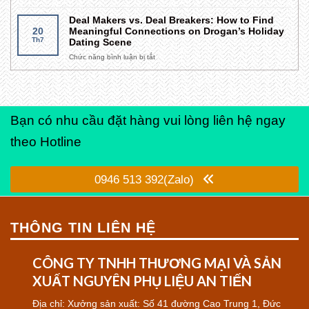
und
Mastering
Häufigkeit
Meaningful
Deal Makers vs. Deal Breakers: How to Find
Connections:
20
Meaningful Connections on Drogan’s Holiday
How
Th7
Dating Scene
Lovery
Chức năng bình luận bị tắt
ở
Mail’s
Deal
Video
Makers
Dates
vs.
Transform
Deal
Online
Breakers:
Dating
Bạn có nhu cầu đặt hàng vui lòng liên hệ ngay
How
to
theo Hotline
Find
Meaningful
Connections
0946 513 392(Zalo)
on
Drogan’s
Holiday
Dating
Scene
THÔNG TIN LIÊN HỆ
CÔNG TY TNHH THƯƠNG MẠI VÀ SẢN
XUẤT NGUYÊN PHỤ LIỆU AN TIẾN
Địa chỉ: Xưởng sản xuất: Số 41 đường Cao Trung 1, Đức