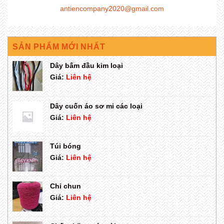
antiencompany2020@gmail.com
SẢN PHẨM MỚI NHẤT
Dây bấm đầu kim loại
Giá:
Liên hệ
Dây cuốn áo sơ mi các loại
Giá:
Liên hệ
Túi bóng
Giá:
Liên hệ
Chỉ chun
Giá:
Liên hệ