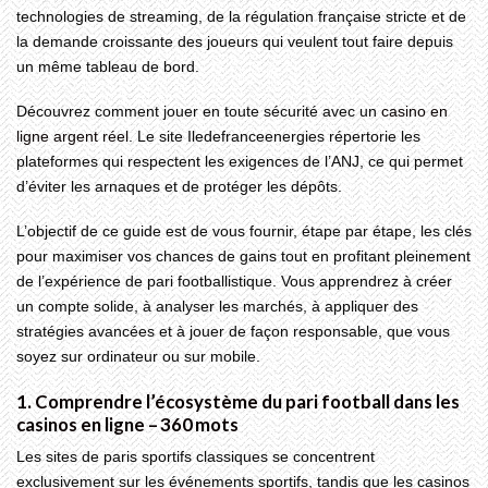
technologies de streaming, de la régulation française stricte et de
la demande croissante des joueurs qui veulent tout faire depuis
un même tableau de bord.
Découvrez comment jouer en toute sécurité avec un
casino en
ligne argent réel
. Le site Iledefranceenergies répertorie les
plateformes qui respectent les exigences de l’ANJ, ce qui permet
d’éviter les arnaques et de protéger les dépôts.
L’objectif de ce guide est de vous fournir, étape par étape, les clés
pour maximiser vos chances de gains tout en profitant pleinement
de l’expérience de pari footballistique. Vous apprendrez à créer
un compte solide, à analyser les marchés, à appliquer des
stratégies avancées et à jouer de façon responsable, que vous
soyez sur ordinateur ou sur mobile.
1. Comprendre l’écosystème du pari football dans les
casinos en ligne – 360 mots
Les sites de paris sportifs classiques se concentrent
exclusivement sur les événements sportifs, tandis que les casinos