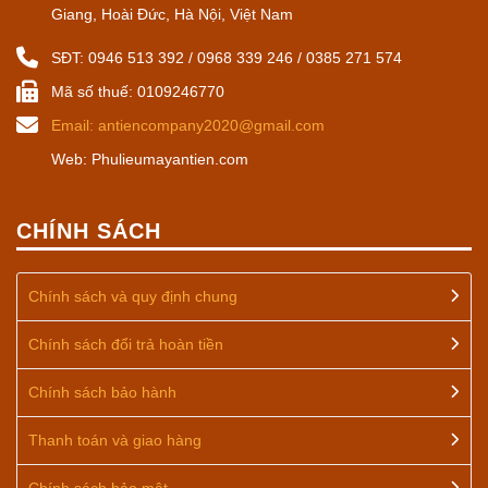
Giang, Hoài Đức, Hà Nội, Việt Nam
SĐT: 0946 513 392 / 0968 339 246 / 0385 271 574
Mã số thuế: 0109246770
Email: antiencompany2020@gmail.com
Web: Phulieumayantien.com
CHÍNH SÁCH
Chính sách và quy định chung
Chính sách đổi trả hoàn tiền
Chính sách bảo hành
Thanh toán và giao hàng
Chính sách bảo mật