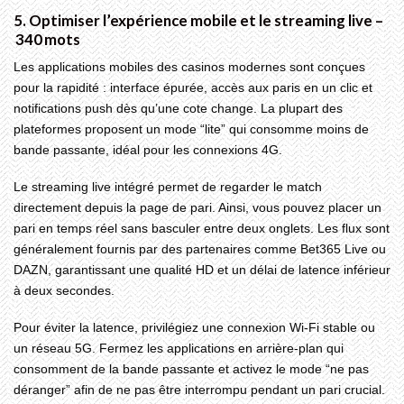
5. Optimiser l’expérience mobile et le streaming live –
340 mots
Les applications mobiles des casinos modernes sont conçues
pour la rapidité : interface épurée, accès aux paris en un clic et
notifications push dès qu’une cote change. La plupart des
plateformes proposent un mode “lite” qui consomme moins de
bande passante, idéal pour les connexions 4G.
Le streaming live intégré permet de regarder le match
directement depuis la page de pari. Ainsi, vous pouvez placer un
pari en temps réel sans basculer entre deux onglets. Les flux sont
généralement fournis par des partenaires comme Bet365 Live ou
DAZN, garantissant une qualité HD et un délai de latence inférieur
à deux secondes.
Pour éviter la latence, privilégiez une connexion Wi‑Fi stable ou
un réseau 5G. Fermez les applications en arrière‑plan qui
consomment de la bande passante et activez le mode “ne pas
déranger” afin de ne pas être interrompu pendant un pari crucial.