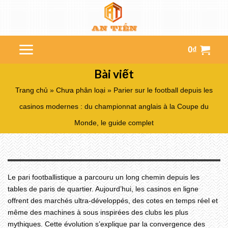
Chuyển
đến
nội
dung
0
₫
Bài viết
Trang chủ
»
Chưa phân loại
»
Parier sur le football depuis les
casinos modernes : du championnat anglais à la Coupe du
Monde, le guide complet
Le pari footballistique a parcouru un long chemin depuis les
tables de paris de quartier. Aujourd’hui, les casinos en ligne
offrent des marchés ultra‑développés, des cotes en temps réel et
même des machines à sous inspirées des clubs les plus
mythiques. Cette évolution s’explique par la convergence des