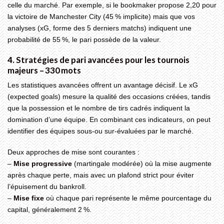
celle du marché. Par exemple, si le bookmaker propose 2,20 pour
la victoire de Manchester City (45 % implicite) mais que vos
analyses (xG, forme des 5 derniers matchs) indiquent une
probabilité de 55 %, le pari possède de la valeur.
4. Stratégies de pari avancées pour les tournois
majeurs – 330 mots
Les statistiques avancées offrent un avantage décisif. Le xG
(expected goals) mesure la qualité des occasions créées, tandis
que la possession et le nombre de tirs cadrés indiquent la
domination d’une équipe. En combinant ces indicateurs, on peut
identifier des équipes sous‑ou sur‑évaluées par le marché.
Deux approches de mise sont courantes :
–
Mise progressive
(martingale modérée) où la mise augmente
après chaque perte, mais avec un plafond strict pour éviter
l’épuisement du bankroll.
–
Mise fixe
où chaque pari représente le même pourcentage du
capital, généralement 2 %.