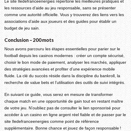
Le site Iledefranceenergies répertorie les meilleures pratiques et
les ressources d’aide au jeu responsable, sans se présenter
comme une autorité officielle. Vous y trouverez des liens vers les
associations d’aide aux joueurs et des guides pour établir un
budget de jeu sain.
Conclusion – 200 mots
Nous avons parcouru les étapes essentielles pour parier sur le
football depuis les casinos modernes : créer un compte sécurisé,
choisir le bon mode de paiement, analyser les marchés, appliquer
des stratégies avancées et profiter d’une expérience mobile
fluide. La clé du succès réside dans la discipline du bankroll, la
recherche de value bets et l’utilisation des outils de suivi intégrés.
En suivant ce guide, vous serez en mesure de transformer
chaque match en une opportunité de gain tout en restant maître
de votre jeu. N’oubliez pas de consulter le lien sponsorisé pour
accéder à un casino en ligne argent réel fiable et de passer par le
site Iledefranceenergies comme point de référence
supplémentaire. Bonne chance et jouez de façon responsable !