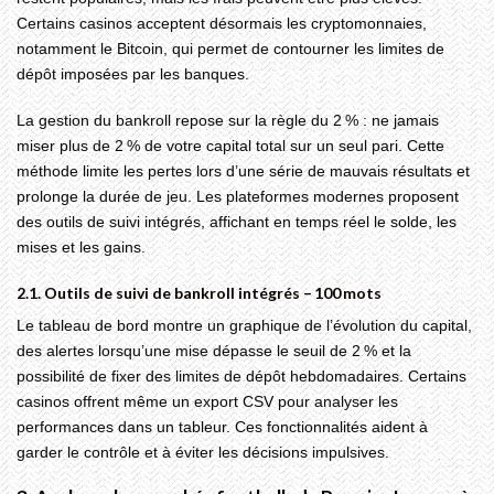
Certains casinos acceptent désormais les cryptomonnaies,
notamment le Bitcoin, qui permet de contourner les limites de
dépôt imposées par les banques.
La gestion du bankroll repose sur la règle du 2 % : ne jamais
miser plus de 2 % de votre capital total sur un seul pari. Cette
méthode limite les pertes lors d’une série de mauvais résultats et
prolonge la durée de jeu. Les plateformes modernes proposent
des outils de suivi intégrés, affichant en temps réel le solde, les
mises et les gains.
2.1. Outils de suivi de bankroll intégrés – 100 mots
Le tableau de bord montre un graphique de l’évolution du capital,
des alertes lorsqu’une mise dépasse le seuil de 2 % et la
possibilité de fixer des limites de dépôt hebdomadaires. Certains
casinos offrent même un export CSV pour analyser les
performances dans un tableur. Ces fonctionnalités aident à
garder le contrôle et à éviter les décisions impulsives.