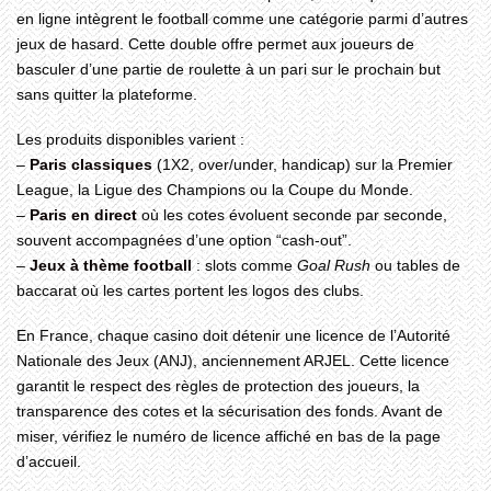
en ligne intègrent le football comme une catégorie parmi d’autres
jeux de hasard. Cette double offre permet aux joueurs de
basculer d’une partie de roulette à un pari sur le prochain but
sans quitter la plateforme.
Les produits disponibles varient :
–
Paris classiques
(1X2, over/under, handicap) sur la Premier
League, la Ligue des Champions ou la Coupe du Monde.
–
Paris en direct
où les cotes évoluent seconde par seconde,
souvent accompagnées d’une option “cash‑out”.
–
Jeux à thème football
: slots comme
Goal Rush
ou tables de
baccarat où les cartes portent les logos des clubs.
En France, chaque casino doit détenir une licence de l’Autorité
Nationale des Jeux (ANJ), anciennement ARJEL. Cette licence
garantit le respect des règles de protection des joueurs, la
transparence des cotes et la sécurisation des fonds. Avant de
miser, vérifiez le numéro de licence affiché en bas de la page
d’accueil.