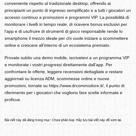
conveniente rispetto al tradizionale desktop, offrendo ai
principianti un punto di ingresso semplificato e a tutti i giocatori un
accesso continuo a promozioni e programmi VIP. La possibilità di
monitorare i livelli in tempo reale, di ricevere bonus esclusivi per
l’app e di usufruire di strumenti di gioco responsabile rende lo
smartphone il mezzo ideale per chi vuole iniziare a scommettere
online e crescere all’interno di un ecosistema premiato.
Provate subito una demo mobile, iscrivetevi a un programma VIP
e monitorate i vostri progressi direttamente dall’app. Per
confrontare le offerte, leggere recensioni dettagliate e restare
aggiornati su licenza ADM, scommesse online e nuove
promozioni, tornate su https://www.drcommodore.it/, il punto di
riferimento per i giocatori che vogliono fare scelte informate e
proficue.
Bài viết này đã đăng trong mục:
Chưa phân loại
. Hãy lưu
bài viết này để xem lại
.