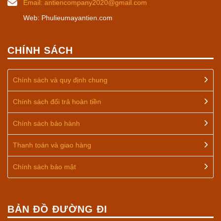
Email: antiencompany2020@gmail.com
Web: Phulieumayantien.com
CHÍNH SÁCH
Chính sách và quy định chung
Chính sách đổi trả hoàn tiền
Chính sách bảo hành
Thanh toán và giao hàng
Chính sách bảo mật
BẢN ĐỒ ĐƯỜNG ĐI