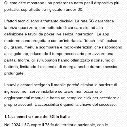
Queste cifre mostrano una preferenza netta per il dispositivo più
portatile, soprattutto tra i giocatori under‑30.
I fattori tecnici sono altrettanto decisivi. La rete 5G garantisce
latenza quasi zero, permettendo di caricare slot ad alta
definizione e tavoli da poker live senza interruzioni. Le app
moderne sono progettate con un’interfaccia “touch‑first”: pulsanti
più grandi, menu a scomparsa e micro‑interazioni che rispondono
al singolo tap, riducendo il tempo necessario per avviare una
partita. Inoltre, gli sviluppatori hanno ottimizzato il consumo di
batteria, limitando il dispendio di energia anche durante sessioni
prolungate.
I nuovi giocatori scelgono il mobile perché elimina le barriere di
ingresso: non serve installare software, non occorrono
aggiornamenti manuali e basta un semplice click per accedere al
proprio account. L’accessibilità è quindi la chiave del successo.
1.1. La penetrazione del 5G in Italia
Nel 2024 il 5G copre il 78 % del territorio nazionale, con le