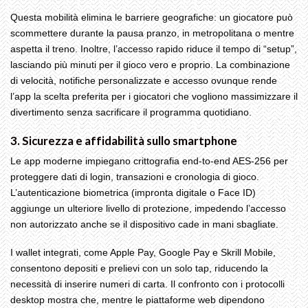
Questa mobilità elimina le barriere geografiche: un giocatore può
scommettere durante la pausa pranzo, in metropolitana o mentre
aspetta il treno. Inoltre, l’accesso rapido riduce il tempo di “setup”,
lasciando più minuti per il gioco vero e proprio. La combinazione
di velocità, notifiche personalizzate e accesso ovunque rende
l’app la scelta preferita per i giocatori che vogliono massimizzare il
divertimento senza sacrificare il programma quotidiano.
3. Sicurezza e affidabilità sullo smartphone
Le app moderne impiegano crittografia end‑to‑end AES‑256 per
proteggere dati di login, transazioni e cronologia di gioco.
L’autenticazione biometrica (impronta digitale o Face ID)
aggiunge un ulteriore livello di protezione, impedendo l’accesso
non autorizzato anche se il dispositivo cade in mani sbagliate.
I wallet integrati, come Apple Pay, Google Pay e Skrill Mobile,
consentono depositi e prelievi con un solo tap, riducendo la
necessità di inserire numeri di carta. Il confronto con i protocolli
desktop mostra che, mentre le piattaforme web dipendono