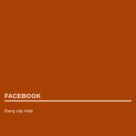
FACEBOOK
Đang cập nhật