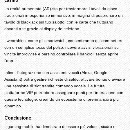
La realtà aumentata (AR) sta per trasformare i tavoli da gioco
tradizionali in esperienze immersive: immagina di posizionare un
tavolo di blackjack sul tuo salotto, con le carte che fluttuano
davanti a te grazie al display del telefono.
I wearables, come gli smartwatch, consentiranno di scommettere
con un semplice tocco del polso, ricevere avvisi vibrazionali su
vincite improvvise e persino controllare il bankroll senza aprire
l’app.
Infine, l’integrazione con assistenti vocali (Alexa, Google
Assistant) potrà gestire richieste di saldo, attivare bonus o avviare
una sessione di slot tramite comando vocale. Le future
piattaforme VIP potrebbero assegnare punti per l’interazione con
queste tecnologie, creando un ecosistema di premi ancora più
dinamico.
Conclusione
Il gaming mobile ha dimostrato di essere più veloce, sicuro e