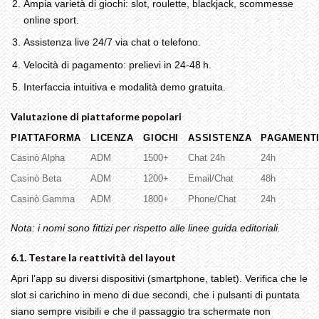
Ampia varietà di giochi: slot, roulette, blackjack, scommesse
online sport.
Assistenza live 24/7 via chat o telefono.
Velocità di pagamento: prelievi in 24‑48 h.
Interfaccia intuitiva e modalità demo gratuita.
Valutazione di piattaforme popolari
PIATTAFORMA
LICENZA
GIOCHI
ASSISTENZA
PAGAMENT
Casinò Alpha
ADM
1500+
Chat 24h
24h
Casinò Beta
ADM
1200+
Email/Chat
48h
Casinò Gamma
ADM
1800+
Phone/Chat
24h
Nota: i nomi sono fittizi per rispetto alle linee guida editoriali.
6.1. Testare la reattività del layout
Apri l’app su diversi dispositivi (smartphone, tablet). Verifica che le
slot si carichino in meno di due secondi, che i pulsanti di puntata
siano sempre visibili e che il passaggio tra schermate non