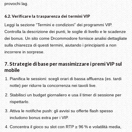
provochi lag.
6.2. Verificare la trasparenza dei termini VIP
Leggi la sezione “Termini e condizioni” dei programmi VIP.
Controlla la descrizione dei punti, le soglie di livello e le scadenze
dei bonus. Un sito come Drcommodore fornisce analisi dettagliate
sulla chiarezza di questi termini, aiutando i principianti a non
incorrere in sorprese.
7. Strategie di base per massimizzare i premi VIP sul
mobile
Pianifica le sessioni: scegli orari di bassa affluenza (es. tardi
notte) per ridurre la concorrenza nei tavoli live.
Stabilisci un budget giornaliero e usa il timer di sessione per
rispettarlo.
Attiva le notifiche push: gli avvisi su offerte flash spesso
includono bonus extra per i VIP.
Concentra il gioco su slot con RTP ≥ 96 % e volatilità media,