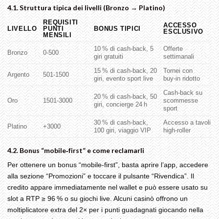
4.1. Struttura tipica dei livelli (Bronzo → Platino)
REQUISITI
ACCESSO
LIVELLO
PUNTI
BONUS TIPICI
ESCLUSIVO
MENSILI
10 % di cash‑back, 5
Offerte
Bronzo
0‑500
giri gratuiti
settimanali
15 % di cash‑back, 20
Tornei con
Argento
501‑1500
giri, evento sport live
buy‑in ridotto
Cash‑back su
20 % di cash‑back, 50
Oro
1501‑3000
scommesse
giri, concierge 24 h
sport
30 % di cash‑back,
Accesso a tavoli
Platino
+3000
100 giri, viaggio VIP
high‑roller
4.2. Bonus “mobile‑first” e come reclamarli
Per ottenere un bonus “mobile‑first”, basta aprire l’app, accedere
alla sezione “Promozioni” e toccare il pulsante “Rivendica”. Il
credito appare immediatamente nel wallet e può essere usato su
slot a RTP ≥ 96 % o su giochi live. Alcuni casinò offrono un
moltiplicatore extra del 2× per i punti guadagnati giocando nella