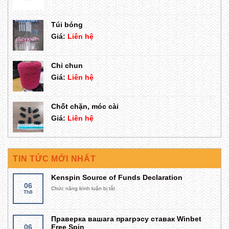
Túi bóng
Giá:
Liên hệ
Chỉ chun
Giá:
Liên hệ
Chốt chặn, móc cài
Giá:
Liên hệ
TIN TỨC MỚI NHẤT
Kenspin Source of Funds Declaration
06
Chức năng bình luận bị tắt
ở
Th8
Kenspin
Source
of
Праверка вашага прагрэсу ставак Winbet
Funds
06
Free Spin