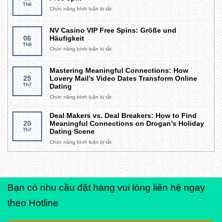
Declaration
Th8
Chức năng bình luận bị tắt
ở
Праверка
вашага
NV Casino VIP Free Spins: Größe und
прагрэсу
06
Häufigkeit
ставак
Th8
Winbet
Chức năng bình luận bị tắt
ở
Free
NV
Spin
Casino
Mastering Meaningful Connections: How
VIP
25
Lovery Mail’s Video Dates Transform Online
Free
Th7
Dating
Spins:
Größe
Chức năng bình luận bị tắt
ở
und
Mastering
Häufigkeit
Meaningful
Deal Makers vs. Deal Breakers: How to Find
Connections:
20
Meaningful Connections on Drogan’s Holiday
How
Th7
Dating Scene
Lovery
Chức năng bình luận bị tắt
ở
Mail’s
Deal
Video
Makers
Dates
vs.
Transform
Deal
Online
Breakers:
Dating
Bạn có nhu cầu đặt hàng vui lòng liên hệ ngay
How
to
theo Hotline
Find
Meaningful
Connections