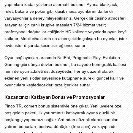
yapımlara kadar yüzlerce alternatif bulunur. Ayrıca blackjack,
rulet, bakara ve poker gibi klasik masa oyunlarını da farklı
varyasyonlarla deneyimleyebilirsiniz. Gerçek bir casino atmosferi
arayanlar için canlı krupiye masaları 7/24 hizmet verir;
profesyonel dağıtıcılar eşliğinde HD kalitede yayınlarla oyun keyfi
katlanır. Mobil cihazlarda da akıcı şekilde çalışan bu oyunlar, ister
evde ister dışarıda kesintisiz eğlence sunar.
Oyun sağlayıcıları arasında NetEnt, Pragmatic Play, Evolution
Gaming gibi dünya devleri bulunur; bu sayede hem grafik kalitesi
hem de oyun adaleti üst düzeydedir. Her ay düzenli olarak
eklenen yeni slotlar sayesinde kütüphane sürekli güncel kalır ve
oyunculara keşfedecekleri taze içerikler sunar.
Kazancınızı Katlayan Bonus ve Promosyonlar
Pinco TR, cömert bonus sistemiyle öne çıkar. Yeni üyelere özel
hoş geldin paketi, ilk yatırımınızı katlayarak oyuna güçlü bir
başlangıç yapmanızı sağlar. Ardından düzenli olarak sunulan
yatırım bonusları, bedava dönüşler (free spin) ve kayıp iade