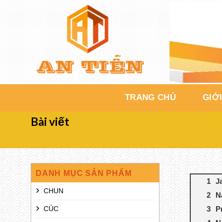
Chuyển
đến
nội
dung
TRANG CHỦ
GIỚI
Bài viết
DANH MỤC SẢN PHẨM
J
CHUN
N
CÚC
P