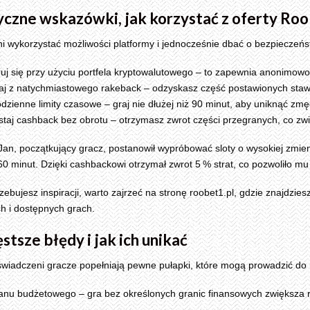
czne wskazówki, jak korzystać z oferty Ro
i wykorzystać możliwości platformy i jednocześnie dbać o bezpieczeńst
ruj się przy użyciu portfela kryptowalutowego – to zapewnia anonimowo
taj z natychmiastowego rakeback – odzyskasz część postawionych stawe
dzienne limity czasowe – graj nie dłużej niż 90 minut, aby uniknąć zmę
staj cashback bez obrotu – otrzymasz zwrot części przegranych, co zwi
Jan, początkujący gracz, postanowił wypróbować sloty o wysokiej zmienn
60 minut. Dzięki cashbackowi otrzymał zwrot 5 % strat, co pozwoliło 
zebujesz inspiracji, warto zajrzeć na stronę roobet1.pl, gdzie znajdzi
h i dostępnych grach.
stsze błędy i jak ich unikać
wiadczeni gracze popełniają pewne pułapki, które mogą prowadzić do 
anu budżetowego – gra bez określonych granic finansowych zwiększa r