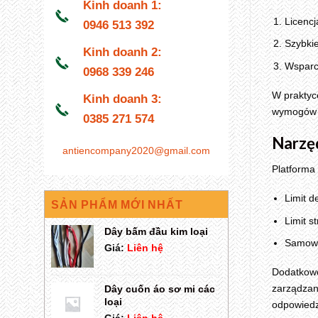
Kinh doanh 1:
Licencj
0946 513 392
Szybkie
Kinh doanh 2:
Wsparci
0968 339 246
W praktyc
Kinh doanh 3:
wymogów o
0385 271 574
Narzę
antiencompany2020@gmail.com
Platforma
Limit d
SẢN PHẨM MỚI NHẤT
Limit s
Dây bấm đầu kim loại
Samowy
Giá:
Liên hệ
Dodatkowo
zarządzan
Dây cuốn áo sơ mi các
loại
odpowiedz