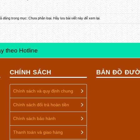
 đã đăng trong mục:
Chưa phân loại
. Hãy lưu
bài viết này để xem lại
.
y theo Hotline
CHÍNH SÁCH
BẢN ĐỒ ĐƯỜ
Chính sách và quy định chung
Chính sách đổi trả hoàn tiền
Chính sách bảo hành
Thanh toán và giao hàng