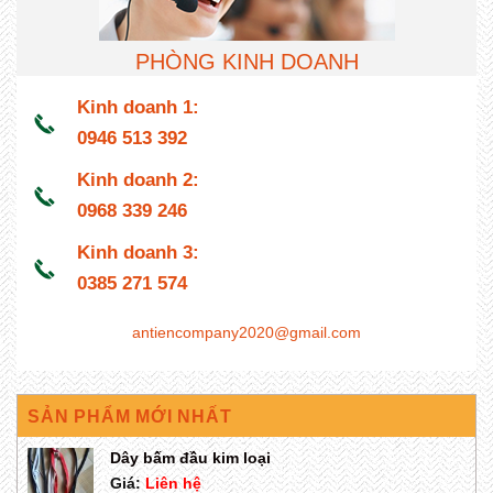
PHÒNG KINH DOANH
Kinh doanh 1:
0946 513 392
Kinh doanh 2:
0968 339 246
Kinh doanh 3:
0385 271 574
antiencompany2020@gmail.com
SẢN PHẨM MỚI NHẤT
Dây bấm đầu kim loại
Giá:
Liên hệ