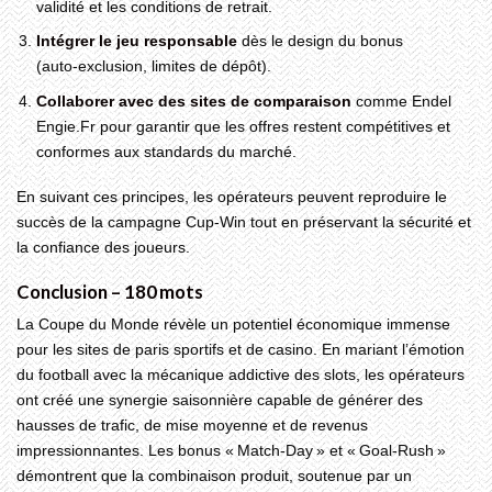
validité et les conditions de retrait.
Intégrer le jeu responsable
dès le design du bonus
(auto‑exclusion, limites de dépôt).
Collaborer avec des sites de comparaison
comme Endel
Engie.Fr pour garantir que les offres restent compétitives et
conformes aux standards du marché.
En suivant ces principes, les opérateurs peuvent reproduire le
succès de la campagne Cup‑Win tout en préservant la sécurité et
la confiance des joueurs.
Conclusion – 180 mots
La Coupe du Monde révèle un potentiel économique immense
pour les sites de paris sportifs et de casino. En mariant l’émotion
du football avec la mécanique addictive des slots, les opérateurs
ont créé une synergie saisonnière capable de générer des
hausses de trafic, de mise moyenne et de revenus
impressionnantes. Les bonus « Match‑Day » et « Goal‑Rush »
démontrent que la combinaison produit, soutenue par un