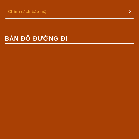
Chính sách bảo mật
BẢN ĐỒ ĐƯỜNG ĐI