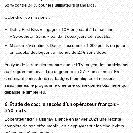
58 % contre 34 % pour les utilisateurs standards.
Calendrier de missions :
Défi « First Kiss » – gagner 10 € en jouant à la machine
« Sweetheart Spins » pendant deux jours consécutifs.
Mission « Valentine’s Duo » – accumuler 1 000 points en jouant
en couple, débloquant un bonus de 20 € sans dépôt.
Analyse de la rétention montre que le LTV moyen des participants
au programme Love‑Ride augmente de 27 % en six mois. En
combinant points doublés, badges thématiques et missions
saisonnières, le programme crée une connexion émotionnelle qui
dépasse le simple jeu.
6. Étude de cas : le succès d’un opérateur français –
350 mots
L’opérateur fictif ParisPlay a lancé en janvier 2024 une refonte
complète de son offre mobile, en s’appuyant sur les cinq leviers
présentés précédemment.