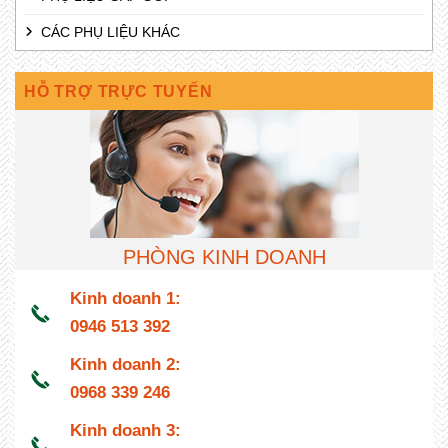
CÁC PHỤ LIỆU KHÁC
HỖ TRỢ TRỰC TUYẾN
PHÒNG KINH DOANH
Kinh doanh 1:
0946 513 392
Kinh doanh 2:
0968 339 246
Kinh doanh 3: