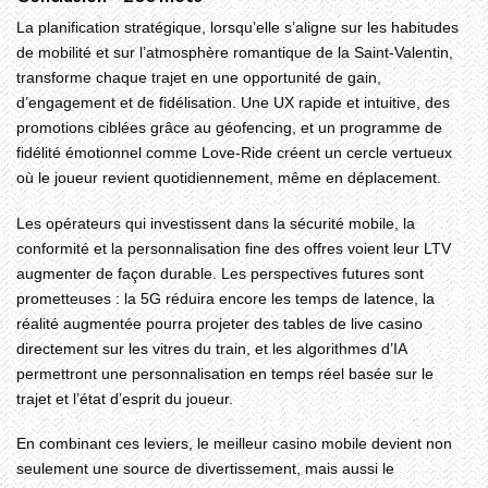
La planification stratégique, lorsqu’elle s’aligne sur les habitudes
de mobilité et sur l’atmosphère romantique de la Saint‑Valentin,
transforme chaque trajet en une opportunité de gain,
d’engagement et de fidélisation. Une UX rapide et intuitive, des
promotions ciblées grâce au géofencing, et un programme de
fidélité émotionnel comme Love‑Ride créent un cercle vertueux
où le joueur revient quotidiennement, même en déplacement.
Les opérateurs qui investissent dans la sécurité mobile, la
conformité et la personnalisation fine des offres voient leur LTV
augmenter de façon durable. Les perspectives futures sont
prometteuses : la 5G réduira encore les temps de latence, la
réalité augmentée pourra projeter des tables de live casino
directement sur les vitres du train, et les algorithmes d’IA
permettront une personnalisation en temps réel basée sur le
trajet et l’état d’esprit du joueur.
En combinant ces leviers, le meilleur casino mobile devient non
seulement une source de divertissement, mais aussi le